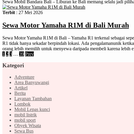
Sewa Mobil Bandara Bali – Liburan ke Bali memang selalu jadi pilihan
Terbit
: 27 Mei 2026
Sewa Motor Yamaha R1M di Bali Murah
Sewa Motor Yamaha R1M di Bali – Yamaha R1 terkenal sebagai seped
R1 tidak hanya sekadar berpindah lokasi. Ada pengalamanunik ketika 
orang lebih memilih untuk menyewa daripada membeli karena lebih efis
1
2
3
…
39
Prev
Kategori
Adventure
Area Banyuwangi
Artikel
Berita
Layanan Tambahan
Lombok
Mobil Lepas kunci
mobil listrik
mobil sport
Obyek Wisata
Sewa Bus