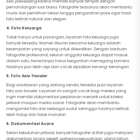
sesi
prewedding
karena memiliki banyak tempat dengan
pemandangan luar biasa. Fotografer biasanya akan membantu
mulai dari pemilihan lokasi hingga pengarahan pose agar hasil
foto terlihat natural dan elegan.
4. Foto Keluarga
Tidak hanya untuk pasangan, layanan foto keluarga juga
banyak tersedia. Momen liburan bersama keluarga adalah
kesempatan yang sayang untuk dilewatkan. Dengan bantuan
fotografer profesional, seluruh anggota keluarga dapat masuk
dalam satu
frame
tanpa harus bergantian memegang kamera.
Hasilnya pun lebih rapi dan cocok dijadikan kenang-kenangan.
5. Foto
Solo Traveler
Bagi wisatawan yang datang sendiri, tersedia pula layanan
foto
solo traveler
. Layanan ini sangat cocok bagi mereka yang
ingin memiliki dokumentasi perjalanan menarik untuk koleksi
pribadi maupun media sosial. Fotografer akan membantu
mengambil foto dari berbagai sudut sehingga hasilnya terlihat
lebih hidup dan tidak monoton.
6. Dokumentasi Acara
Selain kebutuhan pribadi, banyak fotografer di Bali juga melayani
dokumentasi acara seperti
gathering
perusahaan, ulang tahun,