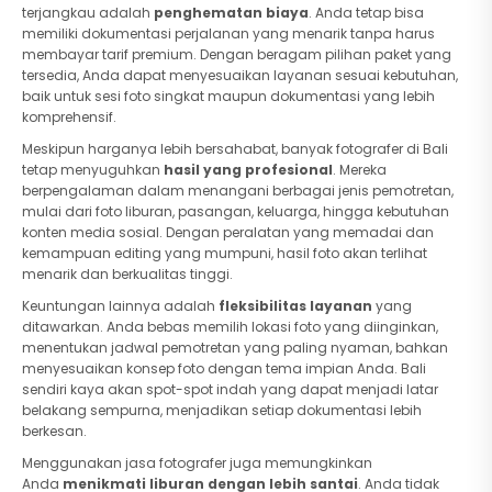
terjangkau adalah
penghematan biaya
. Anda tetap bisa
memiliki dokumentasi perjalanan yang menarik tanpa harus
membayar tarif premium. Dengan beragam pilihan paket yang
tersedia, Anda dapat menyesuaikan layanan sesuai kebutuhan,
baik untuk sesi foto singkat maupun dokumentasi yang lebih
komprehensif.
Meskipun harganya lebih bersahabat, banyak fotografer di Bali
tetap menyuguhkan
hasil yang profesional
. Mereka
berpengalaman dalam menangani berbagai jenis pemotretan,
mulai dari foto liburan, pasangan, keluarga, hingga kebutuhan
konten media sosial. Dengan peralatan yang memadai dan
kemampuan editing yang mumpuni, hasil foto akan terlihat
menarik dan berkualitas tinggi.
Keuntungan lainnya adalah
fleksibilitas layanan
yang
ditawarkan. Anda bebas memilih lokasi foto yang diinginkan,
menentukan jadwal pemotretan yang paling nyaman, bahkan
menyesuaikan konsep foto dengan tema impian Anda. Bali
sendiri kaya akan spot-spot indah yang dapat menjadi latar
belakang sempurna, menjadikan setiap dokumentasi lebih
berkesan.
Menggunakan jasa fotografer juga memungkinkan
Anda
menikmati liburan dengan lebih santai
. Anda tidak