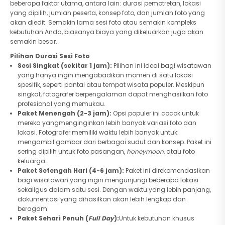
beberapa faktor utama, antara lain: durasi pemotretan, lokasi
yang dipilih, jumlah peserta, konsep foto, dan jumlah foto yang
akan diedit. Semakin lama sesi foto atau semakin kompleks
kebutuhan Anda, biasanya biaya yang dikeluarkan juga akan
semakin besar.
Pilihan Durasi Sesi Foto
Sesi Singkat (sekitar 1 jam):
Pilihan ini ideal bagi wisatawan
yang hanya ingin mengabadikan momen di satu lokasi
spesifik, seperti pantai atau tempat wisata populer. Meskipun
singkat, fotografer berpengalaman dapat menghasilkan foto
profesional yang memukau.
Paket Menengah (2-3 jam):
Opsi populer ini cocok untuk
mereka yangmenginginkan lebih banyak variasi foto dan
lokasi. Fotografer memiliki waktu lebih banyak untuk
mengambil gambar dari berbagai sudut dan konsep. Paket ini
sering dipilih untuk foto pasangan,
honeymoon
, atau foto
keluarga.
Paket Setengah Hari (4-6 jam):
Paket ini direkomendasikan
bagi wisatawan yang ingin mengunjungi beberapa lokasi
sekaligus dalam satu sesi. Dengan waktu yang lebih panjang,
dokumentasi yang dihasilkan akan lebih lengkap dan
beragam.
Paket Sehari Penuh (
Full Day
):
Untuk kebutuhan khusus