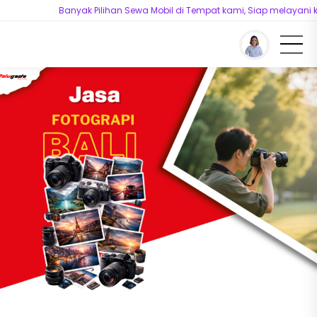
Banyak Pilihan Sewa Mobil di Tempat kami, Siap melayani kebutuh
You are here :
Beranda
/
Layanan Tambahan
/
Sewa Fotografer Bali Murah