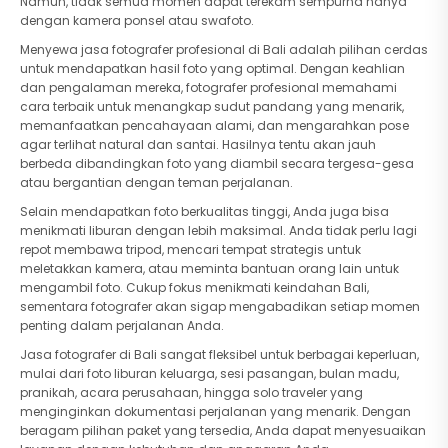
Namun, tidak semua momen dapat terekam sempurna hanya
dengan kamera ponsel atau swafoto.
Menyewa jasa fotografer profesional di Bali adalah pilihan cerdas
untuk mendapatkan hasil foto yang optimal. Dengan keahlian
dan pengalaman mereka, fotografer profesional memahami
cara terbaik untuk menangkap sudut pandang yang menarik,
memanfaatkan pencahayaan alami, dan mengarahkan pose
agar terlihat natural dan santai. Hasilnya tentu akan jauh
berbeda dibandingkan foto yang diambil secara tergesa-gesa
atau bergantian dengan teman perjalanan.
Selain mendapatkan foto berkualitas tinggi, Anda juga bisa
menikmati liburan dengan lebih maksimal. Anda tidak perlu lagi
repot membawa tripod, mencari tempat strategis untuk
meletakkan kamera, atau meminta bantuan orang lain untuk
mengambil foto. Cukup fokus menikmati keindahan Bali,
sementara fotografer akan sigap mengabadikan setiap momen
penting dalam perjalanan Anda.
Jasa fotografer di Bali sangat fleksibel untuk berbagai keperluan,
mulai dari foto liburan keluarga, sesi pasangan, bulan madu,
pranikah, acara perusahaan, hingga solo traveler yang
menginginkan dokumentasi perjalanan yang menarik. Dengan
beragam pilihan paket yang tersedia, Anda dapat menyesuaikan