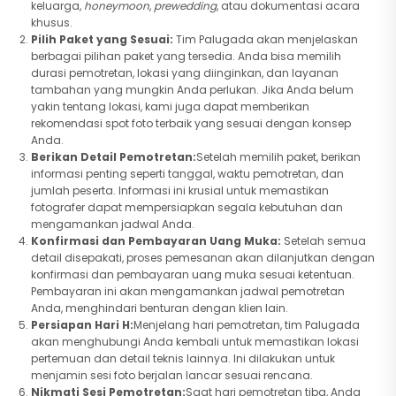
keluarga,
honeymoon
,
prewedding
, atau dokumentasi acara
khusus.
Pilih Paket yang Sesuai:
Tim Palugada akan menjelaskan
berbagai pilihan paket yang tersedia. Anda bisa memilih
durasi pemotretan, lokasi yang diinginkan, dan layanan
tambahan yang mungkin Anda perlukan. Jika Anda belum
yakin tentang lokasi, kami juga dapat memberikan
rekomendasi spot foto terbaik yang sesuai dengan konsep
Anda.
Berikan Detail Pemotretan:
Setelah memilih paket, berikan
informasi penting seperti tanggal, waktu pemotretan, dan
jumlah peserta. Informasi ini krusial untuk memastikan
fotografer dapat mempersiapkan segala kebutuhan dan
mengamankan jadwal Anda.
Konfirmasi dan Pembayaran Uang Muka:
Setelah semua
detail disepakati, proses pemesanan akan dilanjutkan dengan
konfirmasi dan pembayaran uang muka sesuai ketentuan.
Pembayaran ini akan mengamankan jadwal pemotretan
Anda, menghindari benturan dengan klien lain.
Persiapan Hari H:
Menjelang hari pemotretan, tim Palugada
akan menghubungi Anda kembali untuk memastikan lokasi
pertemuan dan detail teknis lainnya. Ini dilakukan untuk
menjamin sesi foto berjalan lancar sesuai rencana.
Nikmati Sesi Pemotretan:
Saat hari pemotretan tiba, Anda