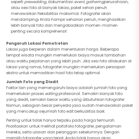
seperti
prewedding
, dokumentasi
event
,
gathering
perusahaan,
atau sesi foto di banyak lokasi, paket sehari penuh
menawarkan fleksibilitas maksimal. Fotografer akan
mendampingi Anda hampir seharian penuh, menghasilkan
lebih banyak foto dan mengabadikan momen-momen
penting secara komprehensif.
Pengaruh Lokasi Pemotretan
Lokasi juga berperan dalam menentukan harga. Beberapa
tempat wisata mungkin memerlukan biaya masuk tambahan
atau waktu perjalanan yang lebih jauh. Jika sesi foto dilakukan di
lokasi yang ramai, fotografer mungkin memerlukan persiapan
ekstra untuk memastikan hasil foto tetap optimal.
Jumlah Foto yang Diedit
Faktor lain yang memengaruhi biaya adalah jumlah foto yang
memerlukan proses
editing
profesional. Semakin banyak foto
yang diedit, semakin besar waktu yang dibutuhkan fotografer.
Namun, sebagian besar penyedia jasa sudah menawarkan paket
yang mencakup sejumlah foto edit berkualitas baik.
Penting untuk tidak hanya terpaku pada harga termurah.
Prioritaskan untuk melihat portofolio fotografer, pengalaman
mereka, serta ulasan dari pelanggan sebelumnya. Dengan
memilih fotografer yang tepat, Anda tidak hanya akan