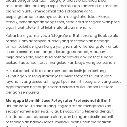
dicari. Dengan bantuan fotografer profesional, Anda bisa
menikmati liburan tanpa repot memikirkan kamera atau mencari
orang lain untuk mengambil foto. Fotografer yang
berpengalaman biasanya sudah mengetahui lokasi-lokasi
terbaik, pencahayaan yang tepat, serta cara mengarahkan pose
agar hasil foto terlihat lebih natural dan menarik.
Kabar baiknya, menyewa fotografer di Bali sekarang tidak selalu
mahal. Banyak penyedia jasa yang menawarkan berbagai
pilihan paket dengan harga yang ramah di kantong. Baik untuk
liburan bersama pasangan, keluarga, sahabat, maupun
perjalanan solo, Anda bisa mendapatkan dokumentasi yang
berkualitas tanpa harus mengeluarkan biaya yang berlebihan.
Melalui artikel ini, kita akan membahas lebih jauh tentang
keuntungan menggunakan jasa sewa fotografer Bali murah,
layanan yang tersedia, hingga tips memilih fotografer yang tepat
agar momen berharga selama berada di Bali dapat terekam
dengan sempurna.
Mengapa Memilih Jasa Fotografer Profesional di Bali?
Liburan ke Bali terasa kurang lengkap tanpa mengabadikan
setiap momen istimewa. Pulau Dewata, yang terkenal dengan
keindahan pantai, pesona alam, dan beragam destinasi unik,
menawarkan banyak lokasi menakjubkan untuk diabadikan.