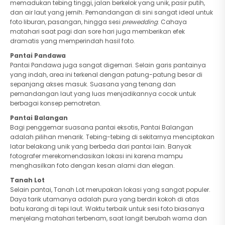
memadukan tebing tinggi, jalan berkelok yang unik, pasir putih,
dan air laut yang jernih. Pemandangan di sini sangat ideal untuk
foto liburan, pasangan, hingga sesi
prewedding
. Cahaya
matahari saat pagi dan sore hari juga memberikan efek
dramatis yang memperindah hasil foto.
Pantai Pandawa
Pantai Pandawa juga sangat digemari. Selain garis pantainya
yang indah, area ini terkenal dengan patung-patung besar di
sepanjang akses masuk. Suasana yang tenang dan
pemandangan laut yang luas menjadikannya cocok untuk
berbagai konsep pemotretan.
Pantai Balangan
Bagi penggemar suasana pantai eksotis, Pantai Balangan
adalah pilihan menarik. Tebing-tebing di sekitarnya menciptakan
latar belakang unik yang berbeda dari pantai lain. Banyak
fotografer merekomendasikan lokasi ini karena mampu
menghasilkan foto dengan kesan alami dan elegan.
Tanah Lot
Selain pantai, Tanah Lot merupakan lokasi yang sangat populer.
Daya tarik utamanya adalah pura yang berdiri kokoh di atas
batu karang di tepi laut. Waktu terbaik untuk sesi foto biasanya
menjelang matahari terbenam, saat langit berubah warna dan