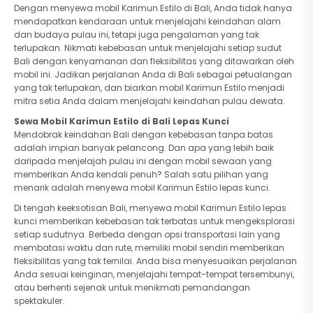
Dengan menyewa mobil Karimun Estilo di Bali, Anda tidak hanya
mendapatkan kendaraan untuk menjelajahi keindahan alam
dan budaya pulau ini, tetapi juga pengalaman yang tak
terlupakan. Nikmati kebebasan untuk menjelajahi setiap sudut
Bali dengan kenyamanan dan fleksibilitas yang ditawarkan oleh
mobil ini. Jadikan perjalanan Anda di Bali sebagai petualangan
yang tak terlupakan, dan biarkan mobil Karimun Estilo menjadi
mitra setia Anda dalam menjelajahi keindahan pulau dewata.
Sewa Mobil Karimun Estilo di Bali Lepas Kunci
Mendobrak keindahan Bali dengan kebebasan tanpa batas
adalah impian banyak pelancong. Dan apa yang lebih baik
daripada menjelajah pulau ini dengan mobil sewaan yang
memberikan Anda kendali penuh? Salah satu pilihan yang
menarik adalah menyewa mobil Karimun Estilo lepas kunci.
Di tengah keeksotisan Bali, menyewa mobil Karimun Estilo lepas
kunci memberikan kebebasan tak terbatas untuk mengeksplorasi
setiap sudutnya. Berbeda dengan opsi transportasi lain yang
membatasi waktu dan rute, memiliki mobil sendiri memberikan
fleksibilitas yang tak ternilai. Anda bisa menyesuaikan perjalanan
Anda sesuai keinginan, menjelajahi tempat-tempat tersembunyi,
atau berhenti sejenak untuk menikmati pemandangan
spektakuler.