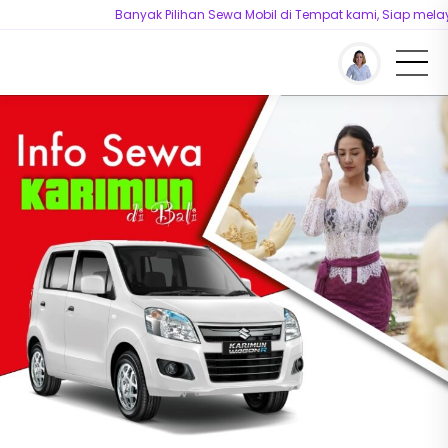
Banyak Pilihan Sewa Mobil di Tempat kami, Siap melayan
You are here :
Beranda
/
Sewa Mobil Bali
/
Sewa Mobil Karimun Estilo di Bali