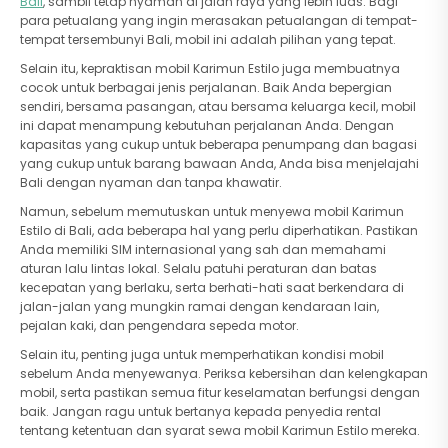
Bali
, sambil tetap nyaman di jalan raya yang lebih luas. Bagi
para petualang yang ingin merasakan petualangan di tempat-
tempat tersembunyi Bali, mobil ini adalah pilihan yang tepat.
Selain itu, kepraktisan mobil Karimun Estilo juga membuatnya
cocok untuk berbagai jenis perjalanan. Baik Anda bepergian
sendiri, bersama pasangan, atau bersama keluarga kecil, mobil
ini dapat menampung kebutuhan perjalanan Anda. Dengan
kapasitas yang cukup untuk beberapa penumpang dan bagasi
yang cukup untuk barang bawaan Anda, Anda bisa menjelajahi
Bali dengan nyaman dan tanpa khawatir.
Namun, sebelum memutuskan untuk menyewa mobil Karimun
Estilo di Bali, ada beberapa hal yang perlu diperhatikan. Pastikan
Anda memiliki SIM internasional yang sah dan memahami
aturan lalu lintas lokal. Selalu patuhi peraturan dan batas
kecepatan yang berlaku, serta berhati-hati saat berkendara di
jalan-jalan yang mungkin ramai dengan kendaraan lain,
pejalan kaki, dan pengendara sepeda motor.
Selain itu, penting juga untuk memperhatikan kondisi mobil
sebelum Anda menyewanya. Periksa kebersihan dan kelengkapan
mobil, serta pastikan semua fitur keselamatan berfungsi dengan
baik. Jangan ragu untuk bertanya kepada penyedia rental
tentang ketentuan dan syarat sewa mobil Karimun Estilo mereka.