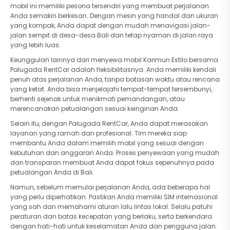
mobil ini memiliki pesona tersendiri yang membuat perjalanan
Anda semakin berkesan. Dengan mesin yang handal dan ukuran
yang kompak, Anda dapat dengan mudah menavigasi jalan-
jalan sempit di desa-desa Bali dan tetap nyaman di jalan raya
yang lebih luas.
Keunggulan lainnya dari menyewa mobil Karimun Estilo bersama
Palugada RentCar adalah fleksibilitasnya. Anda memiliki kendali
penuh atas perjalanan Anda, tanpa batasan waktu atau rencana
yang ketat. Anda bisa menjelajahi tempat-tempat tersembunyi,
berhenti sejenak untuk menikmati pemandangan, atau
merencanakan petualangan sesuai keinginan Anda.
Selain itu, dengan Palugada RentCar, Anda dapat merasakan
layanan yang ramah dan profesional. Tim mereka siap
membantu Anda dalam memilih mobil yang sesuai dengan
kebutuhan dan anggaran Anda. Proses penyewaan yang mudah
dan transparan membuat Anda dapat fokus sepenuhnya pada
petualangan Anda di Bali.
Namun, sebelum memulai perjalanan Anda, ada beberapa hal
yang perlu diperhatikan. Pastikan Anda memiliki SIM internasional
yang sah dan memahami aturan lalu lintas lokal. Selalu patuhi
peraturan dan batas kecepatan yang berlaku, serta berkendara
dengan hati-hati untuk keselamatan Anda dan pengguna jalan