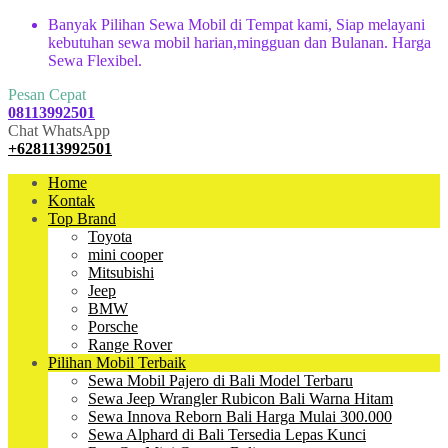
Banyak Pilihan Sewa Mobil di Tempat kami, Siap melayani
kebutuhan sewa mobil harian,mingguan dan Bulanan. Harga
Sewa Flexibel.
Pesan Cepat
08113992501
Chat WhatsApp
+628113992501
Home
Kontak
Top Brand
Toyota
mini cooper
Mitsubishi
Jeep
BMW
Porsche
Range Rover
Pilihan Mobil Terbaik
Sewa Mobil Pajero di Bali Model Terbaru
Sewa Jeep Wrangler Rubicon Bali Warna Hitam
Sewa Innova Reborn Bali Harga Mulai 300.000
Sewa Alphard di Bali Tersedia Lepas Kunci