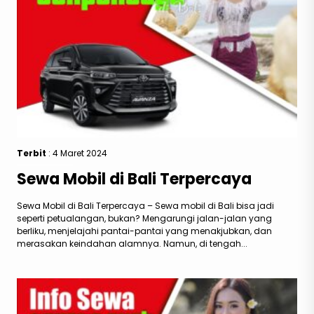
Terbit
: 4 Maret 2024
Sewa Mobil di Bali Terpercaya
Sewa Mobil di Bali Terpercaya – Sewa mobil di Bali bisa jadi
seperti petualangan, bukan? Mengarungi jalan-jalan yang
berliku, menjelajahi pantai-pantai yang menakjubkan, dan
merasakan keindahan alamnya. Namun, di tengah...