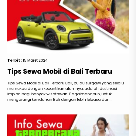
Terbit
: 15 Maret 2024
Tips Sewa Mobil di Bali Terbaru
Tips Sewa Mobil di Bali Terbaru Bali, pulau surgawi yang selalu
memukau dengan kecantikan alamnya, adalah destinasi
impian bagi banyak wisatawan. Bagaimanapun, untuk
mengarungi keindahan Bali dengan lebih leluasa dan...