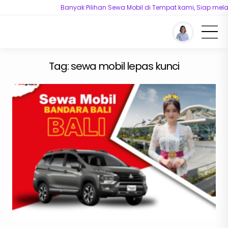
Banyak Pilihan Sewa Mobil di Tempat kami, Siap melayani
You are here :
Beranda
/
Tag "sewa mobil lepas kunci"
Tag:
sewa mobil lepas kunci