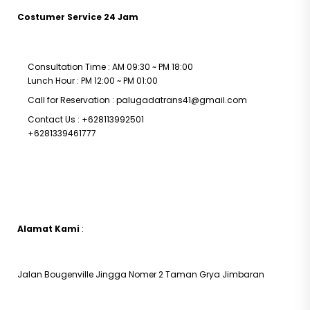
Costumer Service 24 Jam
Consultation Time : AM 09:30 ~ PM 18:00
Lunch Hour : PM 12:00 ~ PM 01:00
Call for Reservation : palugadatrans41@gmail.com
Contact Us : +628113992501
+6281339461777
Alamat Kami
:
Jalan Bougenville Jingga Nomer 2 Taman Grya Jimbaran