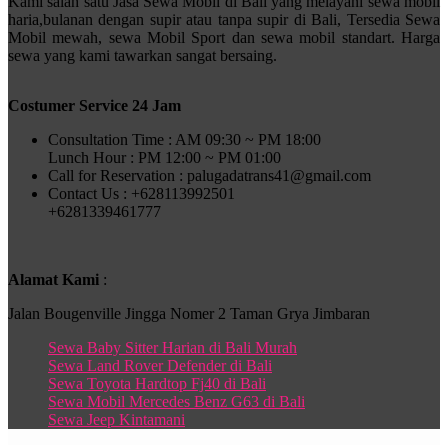
Kami salah satu Jasa Sewa Mobil di Bali yang melayani sewa mobil
haria,bulanan dengan supir atau tanpa supir di Bali, Tersedia Sewa
Mobil mewah, sewa Mobil Sport dan sewa mobil standart. Harga
sewa yang kami tawarkan sangat bersaing.
Costumer Service 24 Jam
Consultation Time : AM 09:30 ~ PM 18:00
Lunch Hour : PM 12:00 ~ PM 01:00
Call for Reservation : palugadatrans41@gmail.com
Contact Us : +628113992501
+6281339461777
Alamat Kami
:
Jalan Bougenville Jingga Nomer 2 Taman Grya Jimbaran
Sewa Baby Sitter Harian di Bali Murah
Sewa Land Rover Defender di Bali
Sewa Toyota Hardtop Fj40 di Bali
Sewa Mobil Mercedes Benz G63 di Bali
Sewa Jeep Kintamani