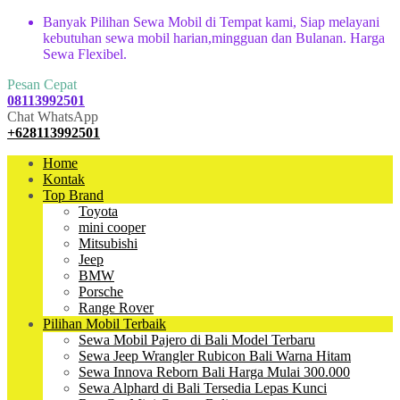
Banyak Pilihan Sewa Mobil di Tempat kami, Siap melayani
kebutuhan sewa mobil harian,mingguan dan Bulanan. Harga
Sewa Flexibel.
Pesan Cepat
08113992501
Chat WhatsApp
+628113992501
Home
Kontak
Top Brand
Toyota
mini cooper
Mitsubishi
Jeep
BMW
Porsche
Range Rover
Pilihan Mobil Terbaik
Sewa Mobil Pajero di Bali Model Terbaru
Sewa Jeep Wrangler Rubicon Bali Warna Hitam
Sewa Innova Reborn Bali Harga Mulai 300.000
Sewa Alphard di Bali Tersedia Lepas Kunci