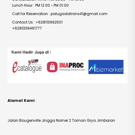
Lunch Hour : PM 12:00 ~ PM 01:00
Call for Reservation : palugadatrans41@gmail.com
Contact Us : +628113992501
+6281339461777
Alamat Kami
:
Jalan Bougenville Jingga Nomer 2 Taman Grya Jimbaran