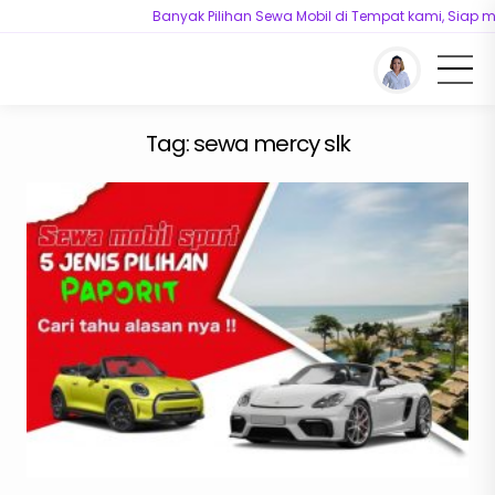
Banyak Pilihan Sewa Mobil di Tempat kami, Siap me
You are here :
Beranda
/
Tag "sewa mercy slk"
Tag:
sewa mercy slk