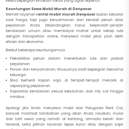
ketika bepergian ke lokasi-lokasi yang agak terpencil.
Keuntungan Sewa Mobil Murah di Denpasar
Memilih layanan
rental mobil murah Denpasar
bukan sekadar
soal harga, tapi juga kenyamanan dan kendali penuh atas
perjalanan Anda. Dibandingkan harus berpindah-pindah
kendaraan umum atau membayar mahal untuk setiap rute
dengan transportasi online, menyewa mobil jelas jauh lebih
efisien dan ekonomis.
Berikut beberapa keuntungannya:
Fleksibilitas penuh dalam menentukan rute dan jadwal
perjalanan
Privasi dan kenyamanan, khususnya saat bepergian bersama
keluarga
Bisa berhenti kapan saja di tempat-tempat menarik di
sepanjang perjalanan
Kapasitas kendaraan sesuai kebutuhan, dari city car hingga
minibus
Apalagi jika Anda menyewa mobil dari Palugada Rent Car,
banyak manfaat tambahan yang akan Anda rasakan, mulai
dari tarif sewa yang ramah di kantong, armada bersih dan
terawat, serta pilihan layanan lepas kunci atau dengan sopir