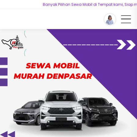
Banyak Pilihan Sewa Mobil di Tempat kami, Siap melayani
You are here :
Beranda
/
Artikel
/
Sewa Mobil Murah Denpasar – Layanan
Lengkap & Bebas Ribet