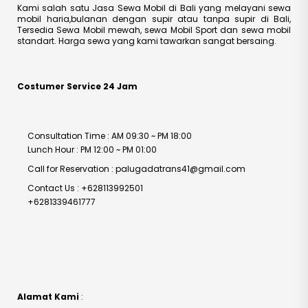
Kami salah satu Jasa Sewa Mobil di Bali yang melayani sewa
mobil haria,bulanan dengan supir atau tanpa supir di Bali,
Tersedia Sewa Mobil mewah, sewa Mobil Sport dan sewa mobil
standart. Harga sewa yang kami tawarkan sangat bersaing.
Costumer Service 24 Jam
Consultation Time : AM 09:30 ~ PM 18:00
Lunch Hour : PM 12:00 ~ PM 01:00
Call for Reservation : palugadatrans41@gmail.com
Contact Us : +628113992501
+6281339461777
Alamat Kami
: