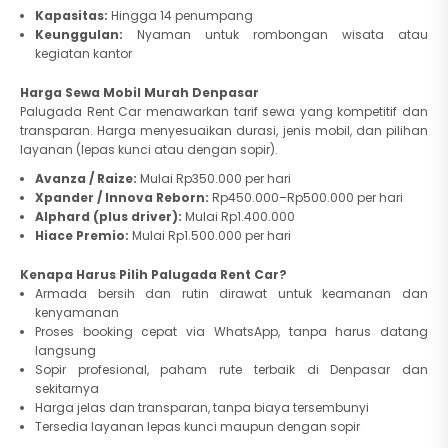
Kapasitas:
Hingga 14 penumpang
Keunggulan:
Nyaman untuk rombongan wisata atau
kegiatan kantor
Harga Sewa Mobil Murah Denpasar
Palugada Rent Car menawarkan tarif sewa yang
kompetitif dan
transparan
. Harga menyesuaikan durasi, jenis mobil, dan pilihan
layanan (lepas kunci atau dengan sopir).
Avanza / Raize:
Mulai Rp350.000 per hari
Xpander / Innova Reborn:
Rp450.000–Rp500.000 per hari
Alphard (plus driver):
Mulai Rp1.400.000
Hiace Premio:
Mulai Rp1.500.000 per hari
Kenapa Harus Pilih Palugada Rent Car?
Armada bersih dan rutin dirawat untuk keamanan dan
kenyamanan
Proses booking cepat via WhatsApp, tanpa harus datang
langsung
Sopir profesional, paham rute terbaik di Denpasar dan
sekitarnya
Harga jelas dan transparan, tanpa biaya tersembunyi
Tersedia layanan lepas kunci maupun dengan sopir