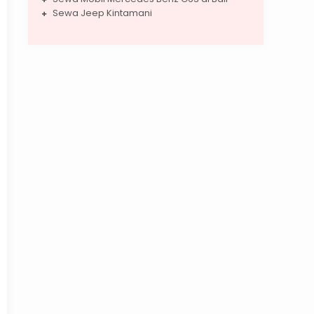
Sewa Jeep Kintamani