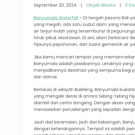
September 20, 2024
|
Obyek Wisata
|
0 K
Banyumala Waterfall
– Di tengah pesona Bali ya
yang megah, ada satu sudut alam yang menawa
air terjun indah yang tersembunyi di pegunun
hiruk-pikuk wisatawan. Di sini, alam berbicara d
hijaunya pepohonan, dan suara gemericik air 
Jika kamu mencari tempat yang memancarkan 
Banyumala adalah jawabannya. Letaknya yang s
menjadikannya destinasi yang sempurna bagi 
dan damai.
Berlokasi di wilayah Buleleng, Banyumala bukanla
yang mengalir deras di antara tebing-tebing
diambil dari cerita dongeng. Dengan akses yang
menawarkan petualangan yang sepadan dengan
Jauh dari keramaian, jauh dari kebisingan, B
dengan ketenangannya. Tempat ini adalah pe