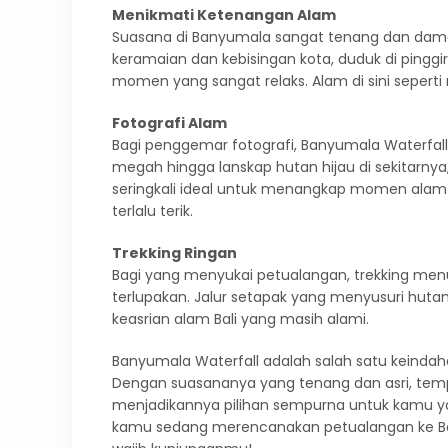
Menikmati Ketenangan Alam
Suasana di Banyumala sangat tenang dan damai
keramaian dan kebisingan kota, duduk di pingg
momen yang sangat relaks. Alam di sini sepe
Fotografi Alam
Bagi penggemar fotografi, Banyumala Waterfall
megah hingga lanskap hutan hijau di sekitarnya
seringkali ideal untuk menangkap momen alam 
terlalu terik.
Trekking Ringan
Bagi yang menyukai petualangan, trekking men
terlupakan. Jalur setapak yang menyusuri hut
keasrian alam Bali yang masih alami.
Banyumala Waterfall adalah salah satu keindaha
Dengan suasananya yang tenang dan asri, tem
menjadikannya pilihan sempurna untuk kamu yang 
kamu sedang merencanakan petualangan ke Bali