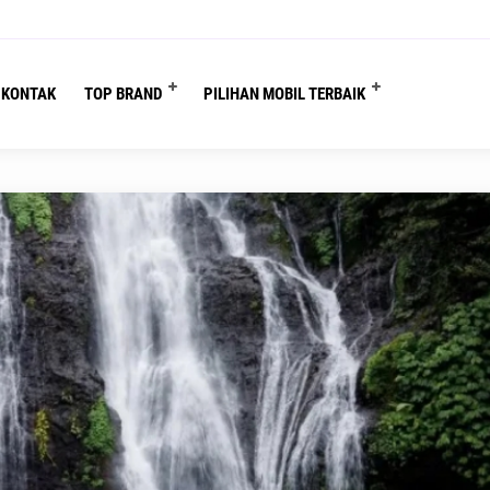
You are here :
Beranda
/
Obyek Wisata
/
Obyek Wisata Banyumala Waterfall
KONTAK
TOP BRAND
PILIHAN MOBIL TERBAIK