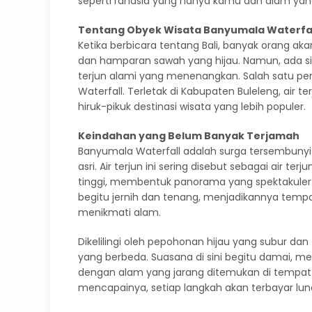
seperti rahasia yang hanya kamu dan alam yan
Tentang Obyek Wisata Banyumala Waterfall
Ketika berbicara tentang Bali, banyak orang ak
dan hamparan sawah yang hijau. Namun, ada sisi
terjun alami yang menenangkan. Salah satu pe
Waterfall. Terletak di Kabupaten Buleleng, air t
hiruk-pikuk destinasi wisata yang lebih populer.
Keindahan yang Belum Banyak Terjamah
Banyumala Waterfall adalah surga tersembun
asri. Air terjun ini sering disebut sebagai air ter
tinggi, membentuk panorama yang spektakuler.
begitu jernih dan tenang, menjadikannya tem
menikmati alam.
Dikelilingi oleh pepohonan hijau yang subur da
yang berbeda. Suasana di sini begitu damai,
dengan alam yang jarang ditemukan di tempat-t
mencapainya, setiap langkah akan terbayar lun