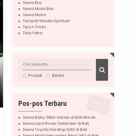
Sewa Bus
Sewa Mobil Bali
Sewa Motor
Tempat Wisata Spiritual
Tips n Tricks
Tirta Yatra
Produk
Berita
Pos-pos Terbaru
Sewa Baby Sitter Harian di Bali Murah
Sewa Land Rover Defender di Bali
Sewa Toyota Hardtop Fj40 di Bali
Sewa Mobil Mercedes Benz G63 di Bali