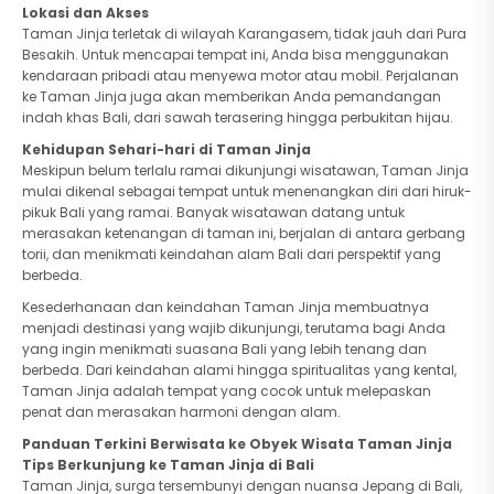
Lokasi dan Akses
Taman Jinja terletak di wilayah Karangasem, tidak jauh dari Pura
Besakih. Untuk mencapai tempat ini, Anda bisa menggunakan
kendaraan pribadi atau menyewa motor atau mobil. Perjalanan
ke Taman Jinja juga akan memberikan Anda pemandangan
indah khas Bali, dari sawah terasering hingga perbukitan hijau.
Kehidupan Sehari-hari di Taman Jinja
Meskipun belum terlalu ramai dikunjungi wisatawan, Taman Jinja
mulai dikenal sebagai tempat untuk menenangkan diri dari hiruk-
pikuk Bali yang ramai. Banyak wisatawan datang untuk
merasakan ketenangan di taman ini, berjalan di antara gerbang
torii, dan menikmati keindahan alam Bali dari perspektif yang
berbeda.
Kesederhanaan dan keindahan Taman Jinja membuatnya
menjadi destinasi yang wajib dikunjungi, terutama bagi Anda
yang ingin menikmati suasana Bali yang lebih tenang dan
berbeda. Dari keindahan alami hingga spiritualitas yang kental,
Taman Jinja adalah tempat yang cocok untuk melepaskan
penat dan merasakan harmoni dengan alam.
Panduan Terkini Berwisata ke Obyek Wisata
Taman Jinja
Tips Berkunjung ke Taman Jinja di Bali
Taman Jinja, surga tersembunyi dengan nuansa Jepang di Bali,