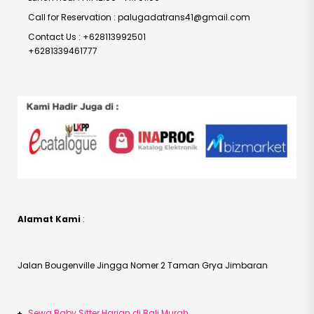
Call for Reservation : palugadatrans41@gmail.com
Contact Us : +628113992501
+6281339461777
Alamat Kami
:
Jalan Bougenville Jingga Nomer 2 Taman Grya Jimbaran
Sewa Baby Sitter Harian di Bali Murah