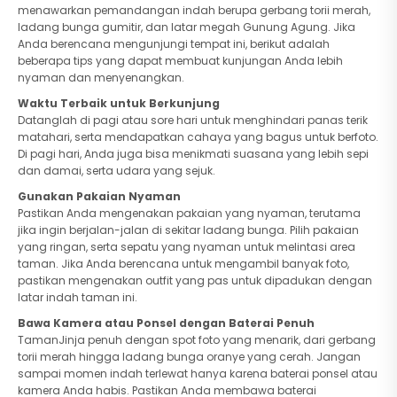
menawarkan pemandangan indah berupa gerbang torii merah,
ladang bunga gumitir, dan latar megah Gunung Agung. Jika
Anda berencana mengunjungi tempat ini, berikut adalah
beberapa tips yang dapat membuat kunjungan Anda lebih
nyaman dan menyenangkan.
Waktu Terbaik untuk Berkunjung
Datanglah di pagi atau sore hari untuk menghindari panas terik
matahari, serta mendapatkan cahaya yang bagus untuk berfoto.
Di pagi hari, Anda juga bisa menikmati suasana yang lebih sepi
dan damai, serta udara yang sejuk.
Gunakan Pakaian Nyaman
Pastikan Anda mengenakan pakaian yang nyaman, terutama
jika ingin berjalan-jalan di sekitar ladang bunga. Pilih pakaian
yang ringan, serta sepatu yang nyaman untuk melintasi area
taman. Jika Anda berencana untuk mengambil banyak foto,
pastikan mengenakan outfit yang pas untuk dipadukan dengan
latar indah taman ini.
Bawa Kamera atau Ponsel dengan Baterai Penuh
TamanJinja penuh dengan spot foto yang menarik, dari gerbang
torii merah hingga ladang bunga oranye yang cerah. Jangan
sampai momen indah terlewat hanya karena baterai ponsel atau
kamera Anda habis. Pastikan Anda membawa baterai