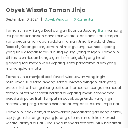
Obyek Wisata Taman Jinja
September 10, 2024
|
Obyek Wisata
|
0 Komentar
Taman Jinja – Surga Kecil dengan Nuansa Jepang,
Bali
memang
tak pernah kehabisan daya tarik wisata, dan salah satu tempat
yang sedang naik daun adalah Taman Jinja. Berada di Desa
Besakih, Karangasem, taman ini mengusung nuansa Jepang
yang unik dengan latar Gunung Agung yang megah. Taman ini
dihiasi oleh ribuan bunga gumitir (marigold) yang indah,
gerbang torii merah khas Jepang, serta panorama alam yang
memanjakan mata.
Taman Jinja menjadi spot favorit wisatawan yang ingin
menikmati suasana tenang sambil berfoto dengan latar yang
eksotis. Kehadiran gerbang torii dan hamparan bunga membuat
taman ini terlihat seperti berada di Jepang, meski sebenarnya
berada di pulau Bali. Tempat ini cocok bagi Anda yang ingin
merasakan pengalaman berbeda di tengah suasana tropis Bali.
Taman ini tidak hanya menawarkan pemandangan yang cantik,
tapi juga ketenangan yang jarang ditemukan di lokasi-lokasi
wisata lainnya di Bali. Jika Anda mencari tempat untuk bersantai