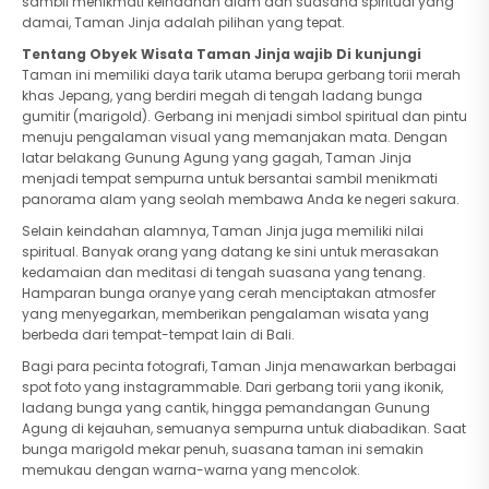
sambil menikmati keindahan alam dan suasana spiritual yang
damai, Taman Jinja adalah pilihan yang tepat.
Tentang Obyek Wisata Taman Jinja wajib Di kunjungi
Taman ini memiliki daya tarik utama berupa gerbang torii merah
khas Jepang, yang berdiri megah di tengah ladang bunga
gumitir (marigold). Gerbang ini menjadi simbol spiritual dan pintu
menuju pengalaman visual yang memanjakan mata. Dengan
latar belakang Gunung Agung yang gagah, Taman Jinja
menjadi tempat sempurna untuk bersantai sambil menikmati
panorama alam yang seolah membawa Anda ke negeri sakura.
Selain keindahan alamnya, Taman Jinja juga memiliki nilai
spiritual. Banyak orang yang datang ke sini untuk merasakan
kedamaian dan meditasi di tengah suasana yang tenang.
Hamparan bunga oranye yang cerah menciptakan atmosfer
yang menyegarkan, memberikan pengalaman wisata yang
berbeda dari tempat-tempat lain di Bali.
Bagi para pecinta fotografi, Taman Jinja menawarkan berbagai
spot foto yang instagrammable. Dari gerbang torii yang ikonik,
ladang bunga yang cantik, hingga pemandangan Gunung
Agung di kejauhan, semuanya sempurna untuk diabadikan. Saat
bunga marigold mekar penuh, suasana taman ini semakin
memukau dengan warna-warna yang mencolok.