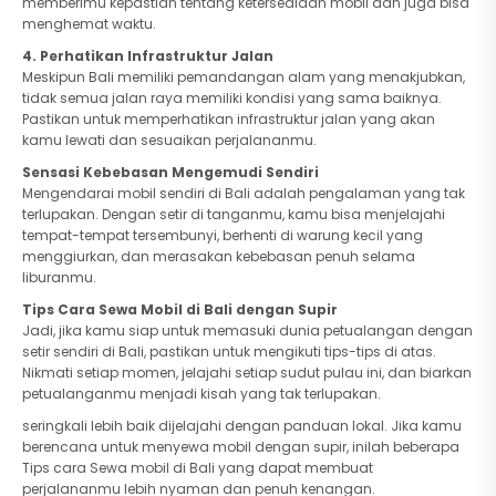
memberimu kepastian tentang ketersediaan mobil dan juga bisa
menghemat waktu.
4.
Perhatikan Infrastruktur Jalan
Meskipun Bali memiliki pemandangan alam yang menakjubkan,
tidak semua jalan raya memiliki kondisi yang sama baiknya.
Pastikan untuk memperhatikan infrastruktur jalan yang akan
kamu lewati dan sesuaikan perjalananmu.
Sensasi Kebebasan Mengemudi Sendiri
Mengendarai mobil sendiri di Bali adalah pengalaman yang tak
terlupakan. Dengan setir di tanganmu, kamu bisa menjelajahi
tempat-tempat tersembunyi, berhenti di warung kecil yang
menggiurkan, dan merasakan kebebasan penuh selama
liburanmu.
Tips Cara Sewa Mobil di Bali dengan Supir
Jadi, jika kamu siap untuk memasuki dunia petualangan dengan
setir sendiri di Bali, pastikan untuk mengikuti tips-tips di atas.
Nikmati setiap momen, jelajahi setiap sudut pulau ini, dan biarkan
petualanganmu menjadi kisah yang tak terlupakan.
seringkali lebih baik dijelajahi dengan panduan lokal. Jika kamu
berencana untuk menyewa mobil dengan supir, inilah beberapa
Tips cara Sewa mobil di Bali yang dapat membuat
perjalananmu lebih nyaman dan penuh kenangan.