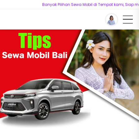
Banyak Pilihan Sewa Mobil di Tempat kami, Siap mela
You are here :
Beranda
/
Tips n Tricks
/
Tips Cara Sewa Mobil di Bali