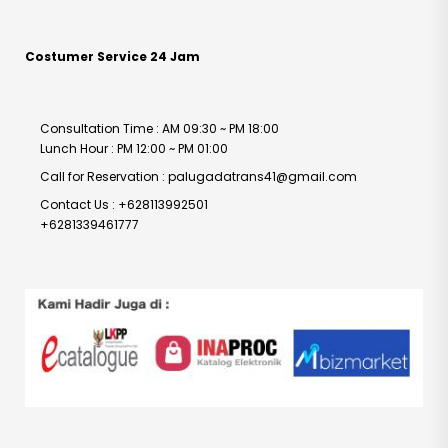
Costumer Service 24 Jam
Consultation Time : AM 09:30 ~ PM 18:00
Lunch Hour : PM 12:00 ~ PM 01:00
Call for Reservation : palugadatrans41@gmail.com
Contact Us : +628113992501
+6281339461777