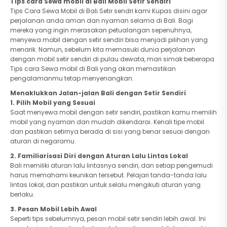
Tips cara Sewa mobil di Bali Mobil Setir Sendiri
Tips Cara Sewa Mobil di Bali Setir sendri kami Kupas disini agar
perjalanan anda aman dan nyaman selama di Bali. Bagi
mereka yang ingin merasakan petualangan sepenuhnya,
menyewa mobil dengan setir sendiri bisa menjadi pilihan yang
menarik. Namun, sebelum kita memasuki dunia perjalanan
dengan mobil setir sendiri di pulau dewata, mari simak beberapa
Tips cara Sewa mobil di Bali yang akan memastikan
pengalamanmu tetap menyenangkan.
Menaklukkan Jalan-jalan Bali dengan Setir Sendiri
1.
Pilih Mobil yang Sesuai
Saat menyewa mobil dengan setir sendiri, pastikan kamu memilih
mobil yang nyaman dan mudah dikendarai. Kenali tipe mobil
dan pastikan setirnya berada di sisi yang benar sesuai dengan
aturan di negaramu.
2.
Familiarisasi Diri dengan Aturan Lalu Lintas Lokal
Bali memiliki aturan lalu lintasnya sendiri, dan setiap pengemudi
harus memahami keunikan tersebut. Pelajari tanda-tanda lalu
lintas lokal, dan pastikan untuk selalu mengikuti aturan yang
berlaku.
3.
Pesan Mobil Lebih Awal
Seperti tips sebelumnya, pesan mobil setir sendiri lebih awal. Ini