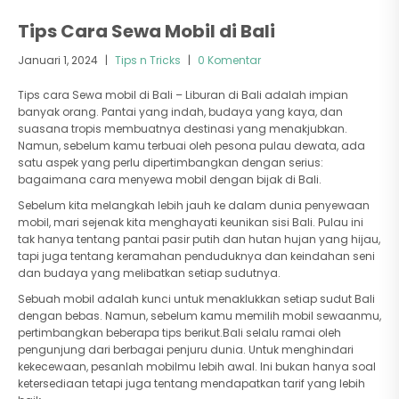
Tips Cara Sewa Mobil di Bali
Januari 1, 2024
|
Tips n Tricks
|
0 Komentar
Tips cara Sewa mobil di Bali – Liburan di Bali adalah impian
banyak orang. Pantai yang indah, budaya yang kaya, dan
suasana tropis membuatnya destinasi yang menakjubkan.
Namun, sebelum kamu terbuai oleh pesona pulau dewata, ada
satu aspek yang perlu dipertimbangkan dengan serius:
bagaimana cara menyewa mobil dengan bijak di Bali.
Sebelum kita melangkah lebih jauh ke dalam dunia penyewaan
mobil, mari sejenak kita menghayati keunikan sisi Bali. Pulau ini
tak hanya tentang pantai pasir putih dan hutan hujan yang hijau,
tapi juga tentang keramahan penduduknya dan keindahan seni
dan budaya yang melibatkan setiap sudutnya.
Sebuah mobil adalah kunci untuk menaklukkan setiap sudut Bali
dengan bebas. Namun, sebelum kamu memilih mobil sewaanmu,
pertimbangkan beberapa tips berikut.Bali selalu ramai oleh
pengunjung dari berbagai penjuru dunia. Untuk menghindari
kekecewaan, pesanlah mobilmu lebih awal. Ini bukan hanya soal
ketersediaan tetapi juga tentang mendapatkan tarif yang lebih