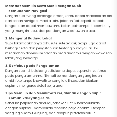
Manfaat Memilih Sewa Mobil dengan Supir
1.
Kemudahan Navigasi
Dengan supir yang berpengalaman, kamu dapat melepaskan diri
dari beban navigasi. Mereka tahu jalanan Bali seperti telapak
tangan dan dapat membawamu ke tempat-tempat tersembunyi
yang mungkin luput dari pandangan wisatawan biasa.
2.
Mengenal Budaya Lokal
Supir lokal tidak hanya tahu rute-rute terbaik, tetapi juga dapat
berbagi cerita dan pengetahuan tentang budaya Bali. Ini
menambah dimensi keindahan perjalananmu dengan wawasan
lokal yang berharga.
3.
Berfokus pada Pengalaman
Dengan supir di belakang setir, kamu dapat sepenuhnya fokus
pada pengalamanmu. Nikmati pemandangan yang indah,
ambil foto tanpa khawatir tentang lalu lintas, dan biarkan
supirmu mengurus detail perjalanan.
Tips Memilih dan Menikmati Perjalanan dengan Supir
1.
Komunikasi yang Jelas
Sebelum perjalanan dimulai, pastikan untuk berkomunikasi
dengan supirmu. Sampaikan rencana perjalananmu, tempat
yang ingin kamu kunjungi, dan apapun preferensimu. Ini