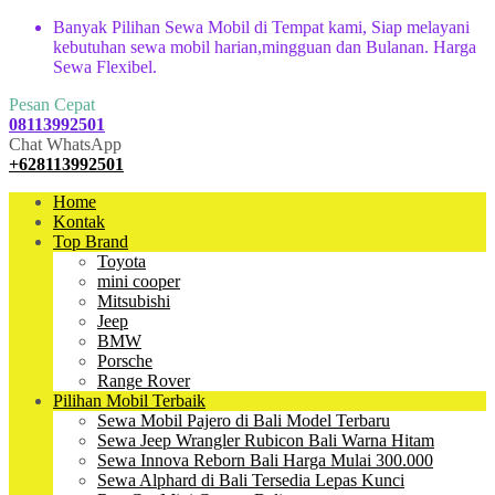
Banyak Pilihan Sewa Mobil di Tempat kami, Siap melayani
kebutuhan sewa mobil harian,mingguan dan Bulanan. Harga
Sewa Flexibel.
Pesan Cepat
08113992501
Chat WhatsApp
+628113992501
Home
Kontak
Top Brand
Toyota
mini cooper
Mitsubishi
Jeep
BMW
Porsche
Range Rover
Pilihan Mobil Terbaik
Sewa Mobil Pajero di Bali Model Terbaru
Sewa Jeep Wrangler Rubicon Bali Warna Hitam
Sewa Innova Reborn Bali Harga Mulai 300.000
Sewa Alphard di Bali Tersedia Lepas Kunci