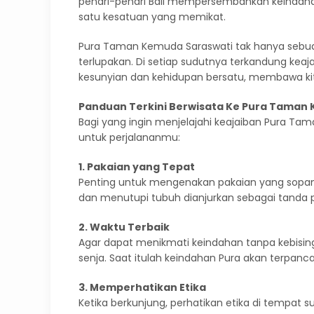
penari-penari Bali mempersembahkan keindaha
satu kesatuan yang memikat.
Pura Taman Kemuda Saraswati tak hanya sebuah
terlupakan. Di setiap sudutnya terkandung keaj
kesunyian dan kehidupan bersatu, membawa kit
Panduan Terkini Berwisata Ke Pura Taman
Bagi yang ingin menjelajahi keajaiban Pura Ta
untuk perjalananmu:
1. Pakaian yang Tepat
Penting untuk mengenakan pakaian yang sopan 
dan menutupi tubuh dianjurkan sebagai tand
2. Waktu Terbaik
Agar dapat menikmati keindahan tanpa kebisin
senja. Saat itulah keindahan Pura akan terpan
3. Memperhatikan Etika
Ketika berkunjung, perhatikan etika di tempat suc