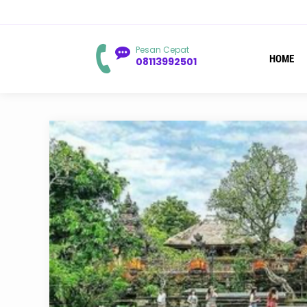
You
Pesan Cepat
HOME
08113992501