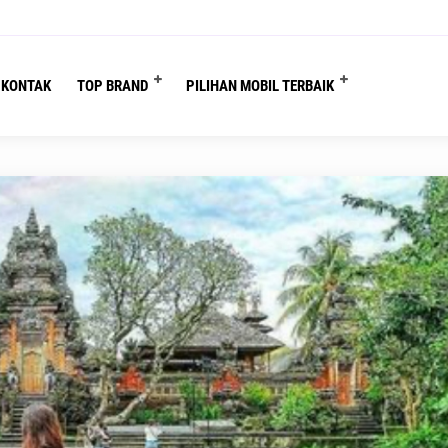
 are here :
Beranda
/
Obyek Wisata
/
Obyek Wisata Pura Taman Kemuda Saras
KONTAK
TOP BRAND
PILIHAN MOBIL TERBAIK