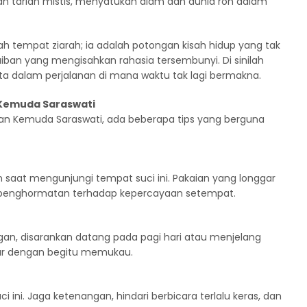
n tarian mistis, menyatukan alam dan dunia roh dalam
 tempat ziarah; ia adalah potongan kisah hidup yang tak
aiban yang mengisahkan rahasia tersembunyi. Di sinilah
a dalam perjalanan di mana waktu tak lagi bermakna.
 Kemuda Saraswati
man Kemuda Saraswati, ada beberapa tips yang berguna
saat mengunjungi tempat suci ini. Pakaian yang longgar
a penghormatan terhadap kepercayaan setempat.
gan, disarankan datang pada pagi hari atau menjelang
car dengan begitu memukau.
i ini. Jaga ketenangan, hindari berbicara terlalu keras, dan