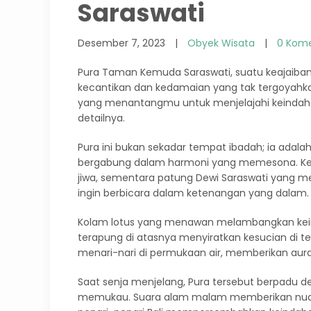
Saraswati
Desember 7, 2023
|
Obyek Wisata
|
0 Kom
Pura Taman Kemuda Saraswati, suatu keajaiban
kecantikan dan kedamaian yang tak tergoyahka
yang menantangmu untuk menjelajahi keindahan
detailnya.
Pura ini bukan sekadar tempat ibadah; ia adalah
bergabung dalam harmoni yang memesona. Keh
jiwa, sementara patung Dewi Saraswati yang 
ingin berbicara dalam ketenangan yang dalam.
Kolam lotus yang menawan melambangkan kei
terapung di atasnya menyiratkan kesucian di 
menari-nari di permukaan air, memberikan aura
Saat senja menjelang, Pura tersebut berpadu
memukau. Suara alam malam memberikan nuans