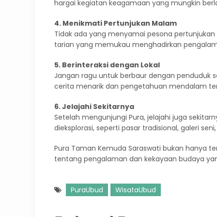
hargai kegiatan keagamaan yang mungkin berl
4. Menikmati Pertunjukan Malam
Tidak ada yang menyamai pesona pertunjukan 
tarian yang memukau menghadirkan pengalama
5. Berinteraksi dengan Lokal
Jangan ragu untuk berbaur dengan penduduk se
cerita menarik dan pengetahuan mendalam tenta
6. Jelajahi Sekitarnya
Setelah mengunjungi Pura, jelajahi juga sekita
dieksplorasi, seperti pasar tradisional, galeri se
Pura Taman Kemuda Saraswati bukan hanya ten
tentang pengalaman dan kekayaan budaya yang 
PuraUbud
WisataUbud