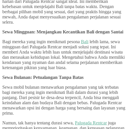
harian dari Palugada Rentcar sangat ideal. Ini memberikan
kebebasan untuk menjelajahi Bali tanpa batas waktu. Dengan
berbagai pilihan mobil yang sesuai, dari yang praktis hingga yang
mewah, Anda dapat menyesuaikan pengalaman perjalanan sesuai
selera.
Sewa Mingguan: Menjangkau Kecantikan Bali dengan Santai
Bagi mereka yang ingin menikmati pesona
Bali
lebih lama, sewa
mingguan dari Palugada Rentcar menjadi solusi yang tepat. Ini
memberi Anda waktu lebih luas untuk menjelajahi destinasi wisata
dan merasakan kehidupan lokal. Mengetahui bahwa Anda memiliki
kendaraan yang nyaman dan andal selama perjalanan memberikan
ketenangan pikiran yang luar biasa.
Sewa Bulanan: Petualangan Tanpa Batas
Sewa mobil bulanan menawarkan pengalaman yang tak terbatas
bagi mereka yang ingin menikmati Bali dalam durasi yang lebih
panjang. Dari pesisir ke desa-desa terpencil, Anda bisa menggali
keindahan alam dan budaya Bali dengan bebas. Palugada Rentcar
menawarkan opsi ini dengan harga yang bersaing dan layanan yang
prima.
Namun, tak hanya tentang durasi sewa,
Palugada Rentcar
juga
memprioritaskan kenyamanan, keamanan, dan kepuasan pelanggan.