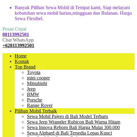
Banyak Pilihan Sewa Mobil di Tempat kami, Siap melayani
kebutuhan sewa mobil harian,mingguan dan Bulanan. Harga
Sewa Flexibel.
Pesan Cepat
08113992501
Chat WhatsApp
+628113992501
Home
Kontak
Top Brand
Toyota
mini cooper
Mitsubishi
Jeep
BMW
Porsche
Range Rover
Pilihan Mobil Terbaik
Sewa Mobil Pajero di Bali Model Terbaru
Sewa Jeep Wrangler Rubicon Bali Warna Hitam
Sewa Innova Reborn Bali Harga Mulai 300.000
Sewa Alphard di Bali Tersedia Lepas Kunci