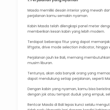
Masda memiliki desain interior yang mewah da
perjalanan kamu semakin nyaman.
Kabin Masda telah dilengkapi panel meter deng
memberikan kesan kabin yang lebih modern.
Terdapat beberapa fitur yang dapat memanjak
liftgate, drive mode selection indicator, hingga 
Perjalanan jauh ke Bali, memang membutuhkan b
musim liburan.
Tentunya, akan ada banyak orang yang memadati
dapat mendukung setiap perjalanan, seperti Ma
Dengan kabin yang nyaman, kamu bisa beristira
dengan jok atau tempat duduk yang empuk, seh
Rentcar Masda di Bali lepas kunci selalu meng
tidak perlu khawatir lagi dengan kondisi kabinny