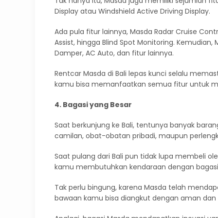
Tak hanya itu, Masda juga memiliki sejumlah fi
Display atau Windshield Active Driving Display.
Ada pula fitur lainnya, Masda Radar Cruise Con
Assist, hingga Blind Spot Monitoring. Kemudian, 
Damper, AC Auto, dan fitur lainnya.
Rentcar Masda di Bali lepas kunci selalu memast
kamu bisa memanfaatkan semua fitur untuk me
4. Bagasi yang Besar
Saat berkunjung ke Bali, tentunya banyak baran
camilan, obat-obatan pribadi, maupun perlengk
Saat pulang dari Bali pun tidak lupa membeli ol
kamu membutuhkan kendaraan dengan bagasi 
Tak perlu bingung, karena Masda telah menda
bawaan kamu bisa diangkut dengan aman dan r