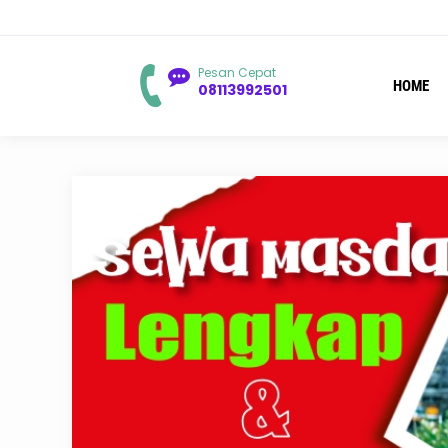
You are here :
B
Pesan Cepat
HOME
08113992501