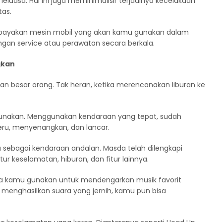
luasa. Hal ini juga meminimalisir terjadinya kecelakaan
tas.
ngupayakan mesin mobil yang akan kamu gunakan dalam
dengan service atau perawatan secara berkala.
gkan
ian besar orang. Tak heran, ketika merencanakan liburan ke
gunakan. Menggunakan kendaraan yang tepat, sudah
ru, menyenangkan, dan lancar.
sebagai kendaraan andalan. Masda telah dilengkapi
tur keselamatan, hiburan, dan fitur lainnya.
isa kamu gunakan untuk mendengarkan musik favorit
t menghasilkan suara yang jernih, kamu pun bisa