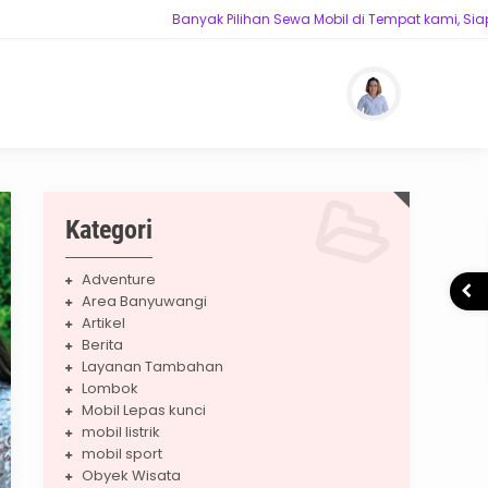
Banyak Pilihan Sewa Mobil di Tempat kami, Siap mela
ntuk Perjalananmu
Kategori
Adventure
Area Banyuwangi
Artikel
Berita
Layanan Tambahan
Lombok
Mobil Lepas kunci
mobil listrik
mobil sport
Obyek Wisata