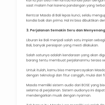
Kamu pun bisa memantau kondisi jalan dengan le
saat malam hari karena pandangan yang terba
Rentcar Masda di Bali lepas kunci, selalu me
kondisi baik dan prima. Hal ini bisa dibuktikan 
3. Perjalanan Semakin Seru dan Menyenan
Liburan ke Bali menjadi salah satu impian sebag
Bali, banyak persiapan yang mesti dilakukan.
Salah satunya adalah kendaraan yang akan di
barang tentu membuat perjalananmu terasa se
Untuk itulah, kamu bisa mempercayakan Masda 
dengan teknologi dan fitur canggih, mulai dari fi
Masda memiliki sistem audio dari BOSE yang b
selama di perjalanan. Sistem audionya ini dapa
mendengarkan musik dengan nyaman.