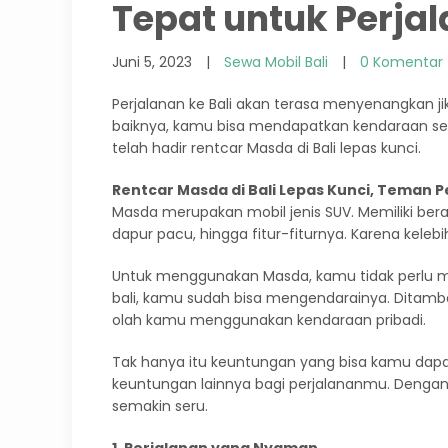
Tepat untuk Perj
Juni 5, 2023
|
Sewa Mobil Bali
|
0 Komentar
Perjalanan ke Bali akan terasa menyenangkan 
baiknya, kamu bisa mendapatkan kendaraan ses
telah hadir rentcar Masda di Bali lepas kunci.
Rentcar Masda di Bali Lepas Kunci, Teman
Masda merupakan mobil jenis SUV. Memiliki beraga
dapur pacu, hingga fitur-fiturnya. Karena kele
Untuk menggunakan Masda, kamu tidak perlu me
bali, kamu sudah bisa mengendarainya. Ditamba
olah kamu menggunakan kendaraan pribadi.
Tak hanya itu keuntungan yang bisa kamu dapa
keuntungan lainnya bagi perjalananmu. Dengan 
semakin seru.
1. Perjalanan yang Nyaman