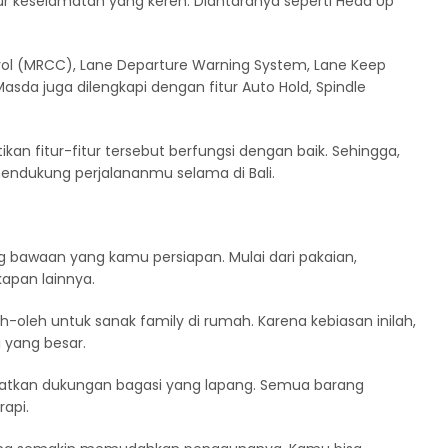
tur keselamatan yang keren. Diantaranya seperti Head Up
trol (MRCC), Lane Departure Warning System, Lane Keep
Masda juga dilengkapi dengan fitur Auto Hold, Spindle
ikan fitur-fitur tersebut berfungsi dengan baik. Sehingga,
ndukung perjalananmu selama di Bali.
g bawaan yang kamu persiapan. Mulai dari pakaian,
apan lainnya.
eh-oleh untuk sanak family di rumah. Karena kebiasan inilah,
yang besar.
patkan dukungan bagasi yang lapang. Semua barang
api.