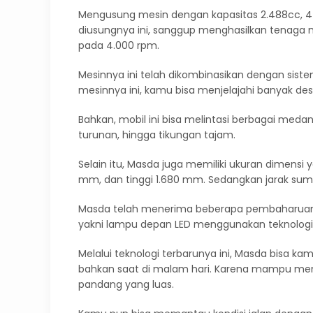
Mengusung mesin dengan kapasitas 2.488cc, 4 si
diusungnya ini, sanggup menghasilkan tenaga 
pada 4.000 rpm.
Mesinnya ini telah dikombinasikan dengan sist
mesinnya ini, kamu bisa menjelajahi banyak desti
Bahkan, mobil ini bisa melintasi berbagai meda
turunan, hingga tikungan tajam.
Selain itu, Masda juga memiliki ukuran dimensi
mm, dan tinggi 1.680 mm. Sedangkan jarak su
Masda telah menerima beberapa pembaharuan pad
yakni lampu depan LED menggunakan teknologi 
Melalui teknologi terbarunya ini, Masda bisa k
bahkan saat di malam hari. Karena mampu me
pandang yang luas.