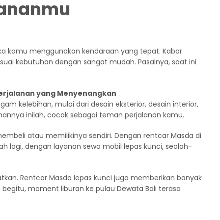
alananmu
jika kamu menggunakan kendaraan yang tepat. Kabar
uai kebutuhan dengan sangat mudah. Pasalnya, saat ini
 Perjalanan yang Menyenangkan
m kelebihan, mulai dari desain eksterior, desain interior,
bihannya inilah, cocok sebagai teman perjalanan kamu.
mbeli atau memilikinya sendiri. Dengan rentcar Masda di
h lagi, dengan layanan sewa mobil lepas kunci, seolah-
tkan. Rentcar Masda lepas kunci juga memberikan banyak
begitu, moment liburan ke pulau Dewata Bali terasa