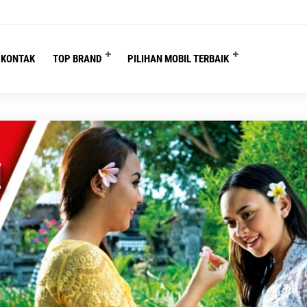
eranda
/
Sewa Mobil Bali
/
Rentcar Masda di Bali Lepas Kunci, Pilihan Tepat u
KONTAK
TOP BRAND
PILIHAN MOBIL TERBAIK