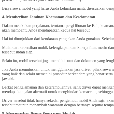
Biaya sewa mobil yang harus Anda keluarkan nanti, disesuaikan den
4. Memberikan Jaminan Keamanan dan Keselamatan
Dalam melakukan perjalanan, terutama pergi liburan ke Bali, keaman
akan membantu Anda mendapatkan kedua hal tersebut.
Hal ini ditunjukkan dari kendaraan yang akan Anda gunakan. Sebelu
Mulai dari kebersihan mobil, kelengkapan dan kinerja fitur, mesin 
tersebut sudah siap.
Selain itu, mobil tersebut juga memiliki surat dan dokumen yang leng
Jika Anda memutuskan untuk menggunakan jasa driver, pihak sewa m
yang baik dan selalu mematuhi prosedur berkendara yang benar serta p
jawabkan.
Berkat pengalamanan dan keterampilannya, sang driver dapat mengan
mendapatkan jalan alternatif untuk menghindari kemacetan, sehingga 
Driver tersebut tidak hanya sekedar pengemudi mobil Anda saja, aka
tersebut maupun menambah wawasan dengan bertanya seputar tempat w
5. Menawarkan Proses Sewa yang Mudah