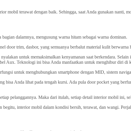
erior mobil terawat dengan baik. Sehingga, saat Anda gunakan nanti,
da bagian dalamnya, mengusung warna hitam sebagai warna dominan.
anel door trim, dasbor, yang semuanya berbalut material kulit berwarna 
nyalakan untuk memaksimalkan kenyamanan saat berkendara. Selain itu
bel Aux. Teknologi ini bisa Anda manfaatkan untuk menghibur diri di k
rfungsi untuk menghubungkan smartphone dengan MID, sistem navigasi,
g bisa Anda lihat pada tengah kursi. Ada pula door pocket yang berfu
p pelanggannya. Maka dari itulah, setiap detail interior mobil ini, se
begitu, interior mobil dalam kondisi bersih, terawat, dan wangi. Perj