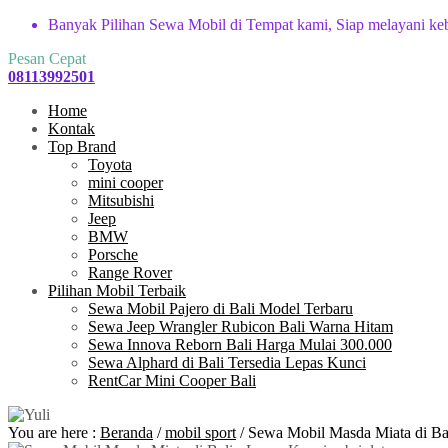
Banyak Pilihan Sewa Mobil di Tempat kami, Siap melayani ke
Pesan Cepat
08113992501
Home
Kontak
Top Brand
Toyota
mini cooper
Mitsubishi
Jeep
BMW
Porsche
Range Rover
Pilihan Mobil Terbaik
Sewa Mobil Pajero di Bali Model Terbaru
Sewa Jeep Wrangler Rubicon Bali Warna Hitam
Sewa Innova Reborn Bali Harga Mulai 300.000
Sewa Alphard di Bali Tersedia Lepas Kunci
RentCar Mini Cooper Bali
You are here :
Beranda
/
mobil sport
/
Sewa Mobil Masda Miata di Bal