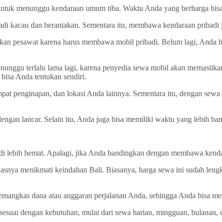
 untuk menunggu kendaraan umum tiba. Waktu Anda yang berharga bisa
adi kacau dan berantakan. Sementara itu, membawa kendaraan pribadi j
an pesawat karena harus membawa mobil pribadi. Belum lagi, Anda har
nggu terlalu lama lagi, karena penyedia sewa mobil akan memastikan
bisa Anda tentukan sendiri.
empat penginapan, dan lokasi Anda lainnya. Sementara itu, dengan se
engan lancar. Selain itu, Anda juga bisa memiliki waktu yang lebih ban
adi lebih hemat. Apalagi, jika Anda bandingkan dengan membawa kenda
snya menikmati keindahan Bali. Biasanya, harga sewa ini sudah lengk
emangkas dana atau anggaran perjalanan Anda, sehingga Anda bisa me
 sesuai dengan kebutuhan, mulai dari sewa harian, mingguan, bulanan,