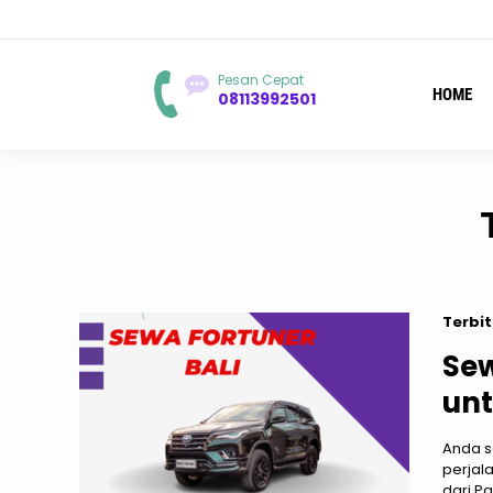
Pesan Cepat
HOME
08113992501
Terbit
Sew
un
Anda s
perjal
dari P