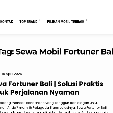
You are here :
Beranda
/
Tag "Sewa Mobil Fortuner Bali"
KONTAK
TOP BRAND
PILIHAN MOBIL TERBAIK
Tag:
Sewa Mobil Fortuner Bal
: 10 April 2025
a Fortuner Bali | Solusi Praktis
tuk Perjalanan Nyaman
edang mencari kendaraan yang Tangguh dan elegan untuk
anan Anda? memilih Palugada Trans solusinya. Sewa Fortuner Bali
alugada Trans dapat menjadi pilihan terbaik untuk Anda yang ingin