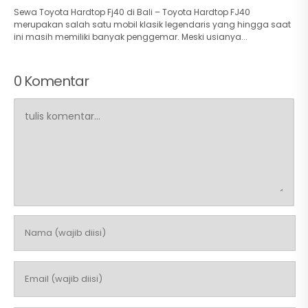
Sewa Toyota Hardtop Fj40 di Bali – Toyota Hardtop FJ40
merupakan salah satu mobil klasik legendaris yang hingga saat
ini masih memiliki banyak penggemar. Meski usianya...
0 Komentar