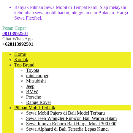
Banyak Pilihan Sewa Mobil di Tempat kami, Siap melayani
kebutuhan sewa mobil harian,mingguan dan Bulanan. Harga
Sewa Flexibel.
Pesan Cepat
08113992501
Chat WhatsApp
+628113992501
Home
Kontak
Top Brand
Toyota
mini cooper
Mitsubishi
Jeep
BMW
Porsche
Range Rover
Pilihan Mobil Terbaik
Sewa Mobil Pajero di Bali Model Terbaru
Sewa Jeep Wrangler Rubicon Bali Warna Hitam
Sewa Innova Reborn Bali Harga Mulai 300.000
Sewa Alphard di Bali Tersedia Lepas Kunci