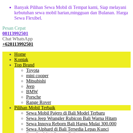
Banyak Pilihan Sewa Mobil di Tempat kami, Siap melayani
kebutuhan sewa mobil harian,mingguan dan Bulanan. Harga
Sewa Flexibel.
Pesan Cepat
08113992501
Chat WhatsApp
+628113992501
Home
Kontak
Top Brand
Toyota
mini cooper
Mitsubishi
Jeep
BMW
Porsche
Range Rover
Pilihan Mobil Terbaik
Sewa Mobil Pajero di Bali Model Terbaru
Sewa Jeep Wrangler Rubicon Bali Warna Hitam
Sewa Innova Reborn Bali Harga Mulai 300.000
Sewa Alphard di Bali Tersedia Lepas Kunci