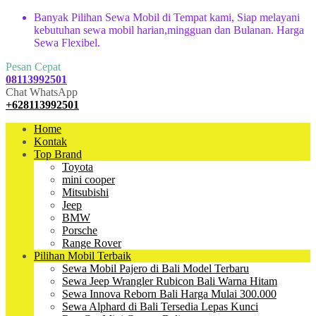
Banyak Pilihan Sewa Mobil di Tempat kami, Siap melayani
kebutuhan sewa mobil harian,mingguan dan Bulanan. Harga
Sewa Flexibel.
Pesan Cepat
08113992501
Chat WhatsApp
+628113992501
Home
Kontak
Top Brand
Toyota
mini cooper
Mitsubishi
Jeep
BMW
Porsche
Range Rover
Pilihan Mobil Terbaik
Sewa Mobil Pajero di Bali Model Terbaru
Sewa Jeep Wrangler Rubicon Bali Warna Hitam
Sewa Innova Reborn Bali Harga Mulai 300.000
Sewa Alphard di Bali Tersedia Lepas Kunci