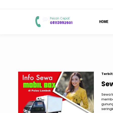
Pesan Cepat
HOME
08113992501
Terbit
Sew
Sewa M
memban
gunung
sering