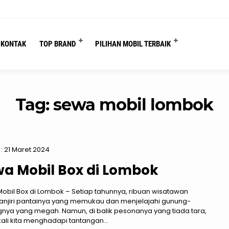
You are here :
Beranda
/
Tag "sewa mobil lombok"
KONTAK
TOP BRAND
PILIHAN MOBIL TERBAIK
Tag:
sewa mobil lombok
: 21 Maret 2024
a Mobil Box di Lombok
obil Box di Lombok – Setiap tahunnya, ribuan wisatawan
jiri pantainya yang memukau dan menjelajahi gunung-
nya yang megah. Namun, di balik pesonanya yang tiada tara,
kali kita menghadapi tantangan...