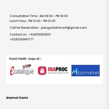
Consultation Time : AM 09:30 ~ PM 18:00
Lunch Hour : PM 12:00 ~ PM 01:00
Call for Reservation : palugadatrans41@gmail.com
Contact Us : +628113992501
+6281339461777
Alamat Kami
: