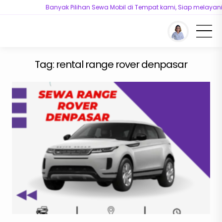
Banyak Pilihan Sewa Mobil di Tempat kami, Siap melayani
You are here :
Beranda
/
Tag "rental range rover denpasar"
Tag:
rental range rover denpasar