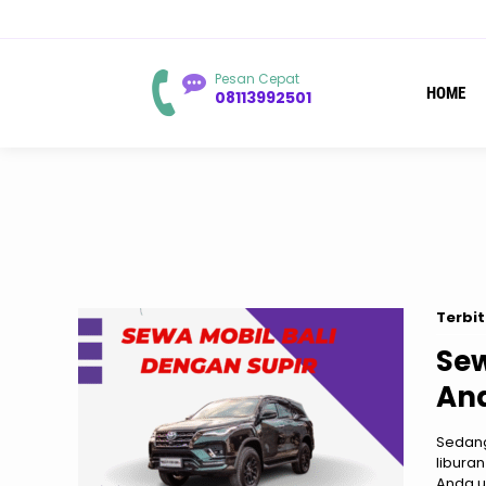
Pesan Cepat
HOME
08113992501
Terbit
Sew
And
Sedang
liburan
Anda u