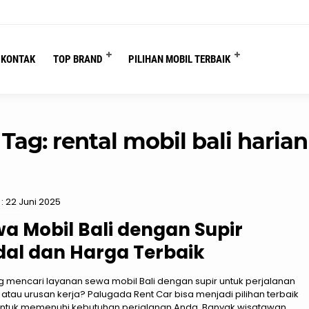
You are here :
Beranda
/
Tag "rental mobil bali harian"
KONTAK
TOP BRAND
PILIHAN MOBIL TERBAIK
Tag:
rental mobil bali harian
: 22 Juni 2025
a Mobil Bali dengan Supir
al dan Harga Terbaik
 mencari layanan sewa mobil Bali dengan supir untuk perjalanan
 atau urusan kerja? Palugada Rent Car bisa menjadi pilihan terbaik
ntuk memenuhi kebutuhan perjalanan Anda. Banyak wisatawan