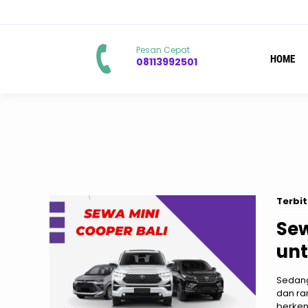
Pesan Cepat
HOME
08113992501
Terbit
Sew
unt
Sedang
dan ra
berken