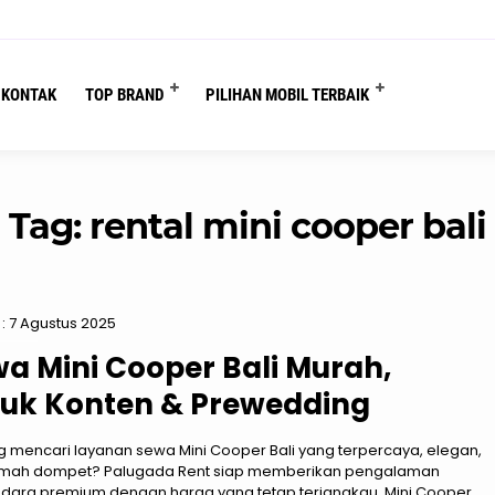
You are here :
Beranda
/
Tag "rental mini cooper bali"
KONTAK
TOP BRAND
PILIHAN MOBIL TERBAIK
Tag:
rental mini cooper bali
: 7 Agustus 2025
a Mini Cooper Bali Murah,
uk Konten & Prewedding
 mencari layanan sewa Mini Cooper Bali yang terpercaya, elegan,
mah dompet? Palugada Rent siap memberikan pengalaman
dara premium dengan harga yang tetap terjangkau. Mini Cooper