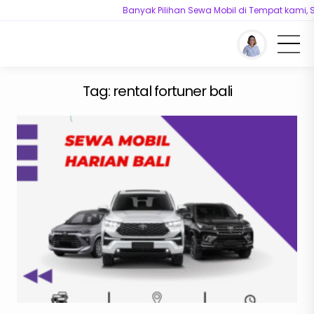
Banyak Pilihan Sewa Mobil di Tempat kami, 
You are here :
Beranda
/
Tag "rental fortuner bali"
Tag:
rental fortuner bali