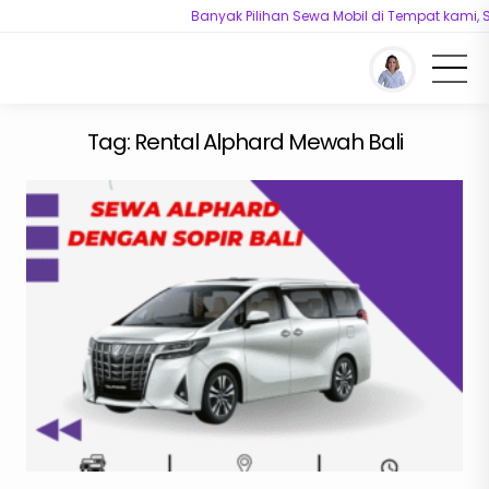
Banyak Pilihan Sewa Mobil di Tempat kami, S
You are here :
Beranda
/
Tag "Rental Alphard Mewah Bali"
Tag:
Rental Alphard Mewah Bali