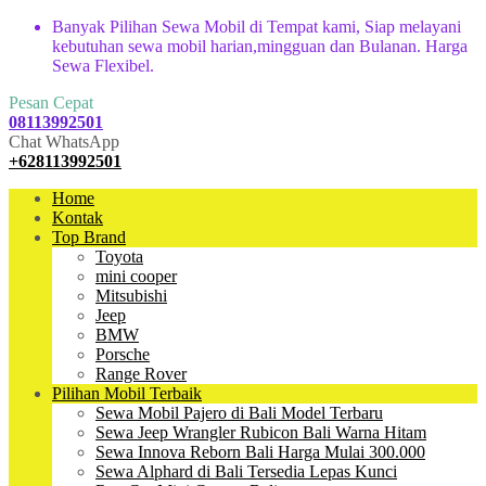
Banyak Pilihan Sewa Mobil di Tempat kami, Siap melayani
kebutuhan sewa mobil harian,mingguan dan Bulanan. Harga
Sewa Flexibel.
Pesan Cepat
08113992501
Chat WhatsApp
+628113992501
Home
Kontak
Top Brand
Toyota
mini cooper
Mitsubishi
Jeep
BMW
Porsche
Range Rover
Pilihan Mobil Terbaik
Sewa Mobil Pajero di Bali Model Terbaru
Sewa Jeep Wrangler Rubicon Bali Warna Hitam
Sewa Innova Reborn Bali Harga Mulai 300.000
Sewa Alphard di Bali Tersedia Lepas Kunci