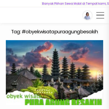
Banyak Pilihan Sewa Mobil di Tempat kami, S
You are here :
Beranda
/
Tag "#obyekwisatapuraagungbesakih"
Tag:
#obyekwisatapuraagungbesakih