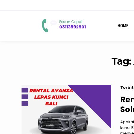
Pesan Cepat
HOME
08113992501
Tag:
Terbit
Ren
Sol
Apakah
kunci 
menyed