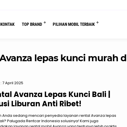
You are here :
Beranda
/
Tag "Avanza lepas kunci murah di Bali"
KONTAK
TOP BRAND
PILIHAN MOBIL TERBAIK
Avanza lepas kunci murah di
: 7 April 2025
tal Avanza Lepas Kunci Bali |
usi Liburan Anti Ribet!
 Anda sedang mencari penyedia layanan rental Avanza lepas
Bali? Palugada Rentcar Indonesia solusinya! Kami juga
iakan layanan rental mobil Avanza yang tentunya lebih praktis