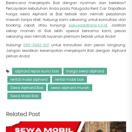
Berencana menjelajahi Bali dengan nyaman dan berkelas?
Percayakan kebutuhan Anda pada Palugada Rent Car. Dapatkan
harga sewa Alphard di Bali terbaik dan nikmati perjalanan
mewah tanpa ribet. Hubungi kami sekarang untuk konsultasi dan
booking cepat, atau kunjungi
palugadatrans.co.id.
Jadikan
setiap momen di Bali lebih spesial bersama kami, pesan
sekarang dan nikmati layanan premium terbaik untuk Anda!
Hubungi
0811-3992-501
untuk konsultasi dan pesan langsung.
Jangan lewatkan kesempatan menjelajahi Bali dengan Alphard
pilihan Anda!
alphard lepas kunci bali
harga sewa alphard
rental mobil alphard
rental mobil bali
Sewa Alphard Bali
sewa alphard murah
Sewa Mobil Bali
Related Post