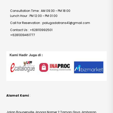
Consultation Time : AM 09:30 ~ PM 18:00
Lunch Hour : PM 12:00 ~ PM 01:00
Call for Reservation : palugadatrans41@gmail.com
Contact Us : +628113992501
+6281339461777
Alamat Kami
:
Jalan Bougenville Jingga Nomer 2 Taman Grya Jimbaran