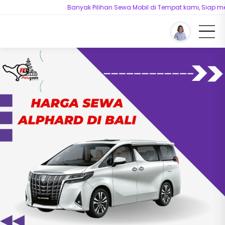
Banyak Pilihan Sewa Mobil di Tempat kami, Siap melay
You are here :
Beranda
/
Artikel
/
Harga Sewa Alphard di Bali Terjangkau,
Proses Booking Mudah