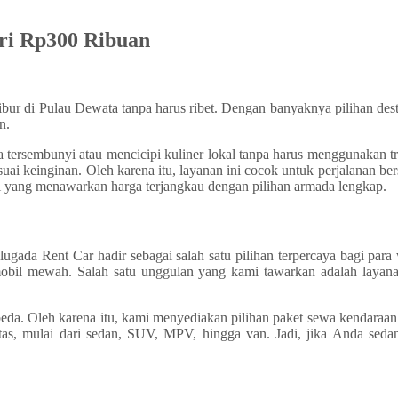
ari Rp300 Ribuan
libur di Pulau Dewata tanpa harus ribet. Dengan banyaknya pilihan des
an.
ta tersembunyi atau mencicipi kuliner lokal tanpa harus menggunakan
suai keinginan. Oleh karena itu, layanan ini cocok untuk perjalanan ber
li yang menawarkan harga terjangkau dengan pilihan armada lengkap.
alugada Rent Car hadir sebagai salah satu pilihan terpercaya bagi pa
 mobil mewah. Salah satu unggulan yang kami tawarkan adalah layan
da. Oleh karena itu, kami menyediakan pilihan paket sewa kendaraan 
tas, mulai dari sedan, SUV, MPV, hingga van. Jadi, jika Anda seda