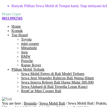
Banyak Pilihan Sewa Mobil di Tempat kami, Siap melayani ke
Pesan Cepat
08113992501
Home
Kontak
Top Brand
Toyota
mini cooper
Mitsubishi
Jeep
BMW
Porsche
Range Rover
Pilihan Mobil Terbaik
Sewa Mobil Pajero di Bali Model Terbaru
Sewa Jeep Wrangler Rubicon Bali Warna Hitam
Sewa Innova Reborn Bali Harga Mulai 300.000
Sewa Alphard di Bali Tersedia Lepas Kunci
RentCar Mini Cooper Bali
You are here :
Beranda
/
Sewa Mobil Bali
/
Sewa Mobil Bali | Prakti