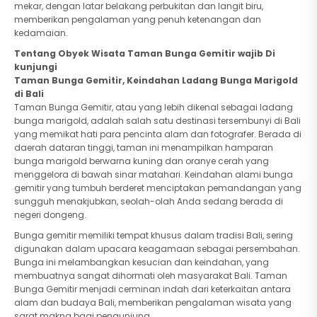
mekar, dengan latar belakang perbukitan dan langit biru,
memberikan pengalaman yang penuh ketenangan dan
kedamaian.
Tentang Obyek Wisata Taman Bunga Gemitir wajib Di
kunjungi
Taman Bunga Gemitir, Keindahan Ladang Bunga Marigold
di Bali
Taman Bunga Gemitir, atau yang lebih dikenal sebagai ladang
bunga marigold, adalah salah satu destinasi tersembunyi di Bali
yang memikat hati para pencinta alam dan fotografer. Berada di
daerah dataran tinggi, taman ini menampilkan hamparan
bunga marigold berwarna kuning dan oranye cerah yang
menggelora di bawah sinar matahari. Keindahan alami bunga
gemitir yang tumbuh berderet menciptakan pemandangan yang
sungguh menakjubkan, seolah-olah Anda sedang berada di
negeri dongeng.
Bunga gemitir memiliki tempat khusus dalam tradisi Bali, sering
digunakan dalam upacara keagamaan sebagai persembahan.
Bunga ini melambangkan kesucian dan keindahan, yang
membuatnya sangat dihormati oleh masyarakat Bali. Taman
Bunga Gemitir menjadi cerminan indah dari keterkaitan antara
alam dan budaya Bali, memberikan pengalaman wisata yang
sarat makna bagi pengunjung.