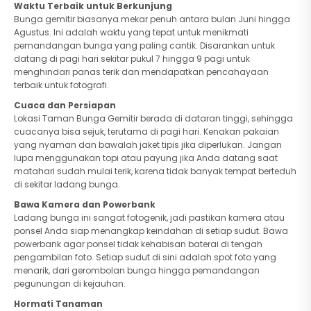
Waktu Terbaik untuk Berkunjung
Bunga gemitir biasanya mekar penuh antara bulan Juni hingga
Agustus. Ini adalah waktu yang tepat untuk menikmati
pemandangan bunga yang paling cantik. Disarankan untuk
datang di pagi hari sekitar pukul 7 hingga 9 pagi untuk
menghindari panas terik dan mendapatkan pencahayaan
terbaik untuk fotografi.
Cuaca dan Persiapan
Lokasi Taman Bunga Gemitir berada di dataran tinggi, sehingga
cuacanya bisa sejuk, terutama di pagi hari. Kenakan pakaian
yang nyaman dan bawalah jaket tipis jika diperlukan. Jangan
lupa menggunakan topi atau payung jika Anda datang saat
matahari sudah mulai terik, karena tidak banyak tempat berteduh
di sekitar ladang bunga.
Bawa Kamera dan Powerbank
Ladang bunga ini sangat fotogenik, jadi pastikan kamera atau
ponsel Anda siap menangkap keindahan di setiap sudut. Bawa
powerbank agar ponsel tidak kehabisan baterai di tengah
pengambilan foto. Setiap sudut di sini adalah spot foto yang
menarik, dari gerombolan bunga hingga pemandangan
pegunungan di kejauhan.
Hormati Tanaman