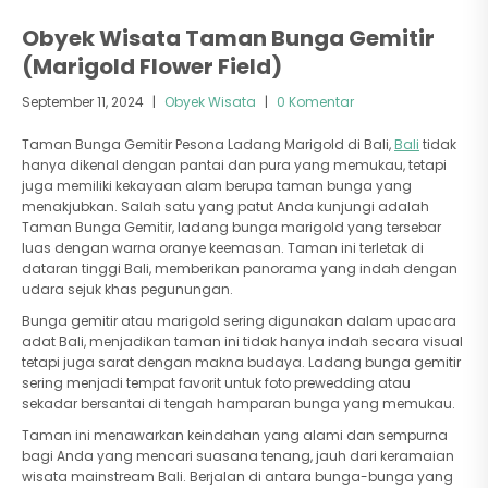
Obyek Wisata Taman Bunga Gemitir
(Marigold Flower Field)
September 11, 2024
|
Obyek Wisata
|
0 Komentar
Taman Bunga Gemitir Pesona Ladang Marigold di Bali,
Bali
tidak
hanya dikenal dengan pantai dan pura yang memukau, tetapi
juga memiliki kekayaan alam berupa taman bunga yang
menakjubkan. Salah satu yang patut Anda kunjungi adalah
Taman Bunga Gemitir, ladang bunga marigold yang tersebar
luas dengan warna oranye keemasan. Taman ini terletak di
dataran tinggi Bali, memberikan panorama yang indah dengan
udara sejuk khas pegunungan.
Bunga gemitir atau marigold sering digunakan dalam upacara
adat Bali, menjadikan taman ini tidak hanya indah secara visual
tetapi juga sarat dengan makna budaya. Ladang bunga gemitir
sering menjadi tempat favorit untuk foto prewedding atau
sekadar bersantai di tengah hamparan bunga yang memukau.
Taman ini menawarkan keindahan yang alami dan sempurna
bagi Anda yang mencari suasana tenang, jauh dari keramaian
wisata mainstream Bali. Berjalan di antara bunga-bunga yang