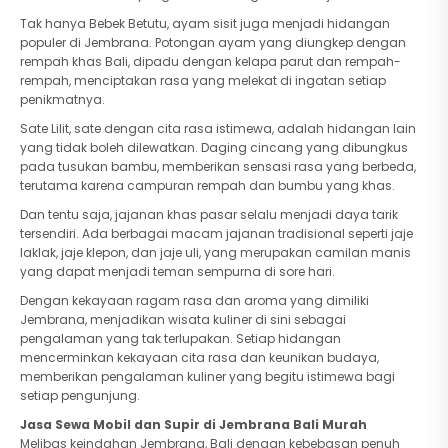
Tak hanya Bebek Betutu, ayam sisit juga menjadi hidangan
populer di Jembrana. Potongan ayam yang diungkep dengan
rempah khas Bali, dipadu dengan kelapa parut dan rempah-
rempah, menciptakan rasa yang melekat di ingatan setiap
penikmatnya.
Sate Lilit, sate dengan cita rasa istimewa, adalah hidangan lain
yang tidak boleh dilewatkan. Daging cincang yang dibungkus
pada tusukan bambu, memberikan sensasi rasa yang berbeda,
terutama karena campuran rempah dan bumbu yang khas.
Dan tentu saja, jajanan khas pasar selalu menjadi daya tarik
tersendiri. Ada berbagai macam jajanan tradisional seperti jaje
laklak, jaje klepon, dan jaje uli, yang merupakan camilan manis
yang dapat menjadi teman sempurna di sore hari.
Dengan kekayaan ragam rasa dan aroma yang dimiliki
Jembrana, menjadikan wisata kuliner di sini sebagai
pengalaman yang tak terlupakan. Setiap hidangan
mencerminkan kekayaan cita rasa dan keunikan budaya,
memberikan pengalaman kuliner yang begitu istimewa bagi
setiap pengunjung.
Jasa Sewa Mobil dan Supir di Jembrana Bali Murah
Melibas keindahan Jembrana, Bali dengan kebebasan penuh