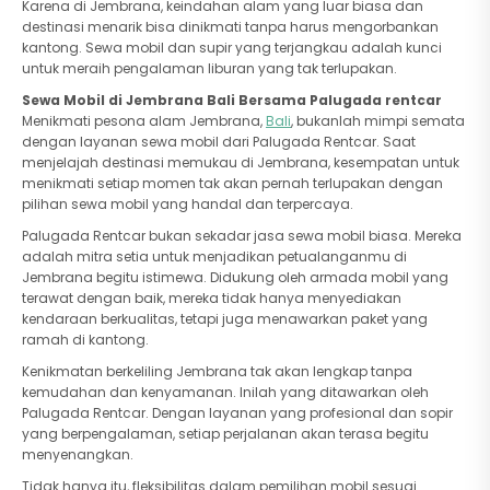
Karena di Jembrana, keindahan alam yang luar biasa dan
destinasi menarik bisa dinikmati tanpa harus mengorbankan
kantong. Sewa mobil dan supir yang terjangkau adalah kunci
untuk meraih pengalaman liburan yang tak terlupakan.
Sewa Mobil di Jembrana Bali Bersama Palugada rentcar
Menikmati pesona alam Jembrana,
Bali
, bukanlah mimpi semata
dengan layanan sewa mobil dari Palugada Rentcar. Saat
menjelajah destinasi memukau di Jembrana, kesempatan untuk
menikmati setiap momen tak akan pernah terlupakan dengan
pilihan sewa mobil yang handal dan terpercaya.
Palugada Rentcar bukan sekadar jasa sewa mobil biasa. Mereka
adalah mitra setia untuk menjadikan petualanganmu di
Jembrana begitu istimewa. Didukung oleh armada mobil yang
terawat dengan baik, mereka tidak hanya menyediakan
kendaraan berkualitas, tetapi juga menawarkan paket yang
ramah di kantong.
Kenikmatan berkeliling Jembrana tak akan lengkap tanpa
kemudahan dan kenyamanan. Inilah yang ditawarkan oleh
Palugada Rentcar. Dengan layanan yang profesional dan sopir
yang berpengalaman, setiap perjalanan akan terasa begitu
menyenangkan.
Tidak hanya itu, fleksibilitas dalam pemilihan mobil sesuai