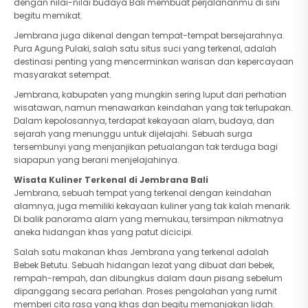
dengan nilai-nilai budaya Bali membuat perjalananmu di sini
begitu memikat.
Jembrana juga dikenal dengan tempat-tempat bersejarahnya.
Pura Agung Pulaki, salah satu situs suci yang terkenal, adalah
destinasi penting yang mencerminkan warisan dan kepercayaan
masyarakat setempat.
Jembrana, kabupaten yang mungkin sering luput dari perhatian
wisatawan, namun menawarkan keindahan yang tak terlupakan.
Dalam kepolosannya, terdapat kekayaan alam, budaya, dan
sejarah yang menunggu untuk dijelajahi. Sebuah surga
tersembunyi yang menjanjikan petualangan tak terduga bagi
siapapun yang berani menjelajahinya.
Wisata Kuliner Terkenal di Jembrana Bali
Jembrana, sebuah tempat yang terkenal dengan keindahan
alamnya, juga memiliki kekayaan kuliner yang tak kalah menarik.
Di balik panorama alam yang memukau, tersimpan nikmatnya
aneka hidangan khas yang patut dicicipi.
Salah satu makanan khas Jembrana yang terkenal adalah
Bebek Betutu. Sebuah hidangan lezat yang dibuat dari bebek,
rempah-rempah, dan dibungkus dalam daun pisang sebelum
dipanggang secara perlahan. Proses pengolahan yang rumit
memberi cita rasa yang khas dan begitu memanjakan lidah.