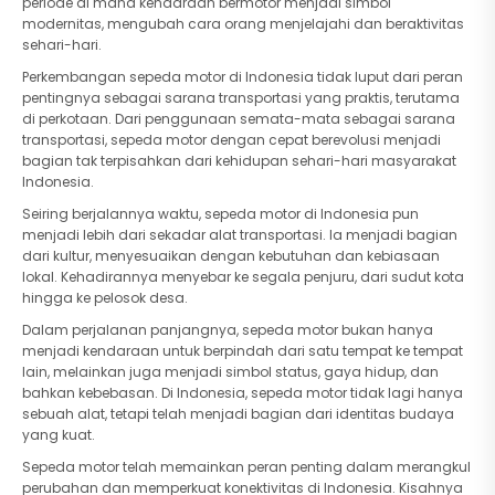
periode di mana kendaraan bermotor menjadi simbol
modernitas, mengubah cara orang menjelajahi dan beraktivitas
sehari-hari.
Perkembangan sepeda motor di Indonesia tidak luput dari peran
pentingnya sebagai sarana transportasi yang praktis, terutama
di perkotaan. Dari penggunaan semata-mata sebagai sarana
transportasi, sepeda motor dengan cepat berevolusi menjadi
bagian tak terpisahkan dari kehidupan sehari-hari masyarakat
Indonesia.
Seiring berjalannya waktu, sepeda motor di Indonesia pun
menjadi lebih dari sekadar alat transportasi. Ia menjadi bagian
dari kultur, menyesuaikan dengan kebutuhan dan kebiasaan
lokal. Kehadirannya menyebar ke segala penjuru, dari sudut kota
hingga ke pelosok desa.
Dalam perjalanan panjangnya, sepeda motor bukan hanya
menjadi kendaraan untuk berpindah dari satu tempat ke tempat
lain, melainkan juga menjadi simbol status, gaya hidup, dan
bahkan kebebasan. Di Indonesia, sepeda motor tidak lagi hanya
sebuah alat, tetapi telah menjadi bagian dari identitas budaya
yang kuat.
Sepeda motor telah memainkan peran penting dalam merangkul
perubahan dan memperkuat konektivitas di Indonesia. Kisahnya