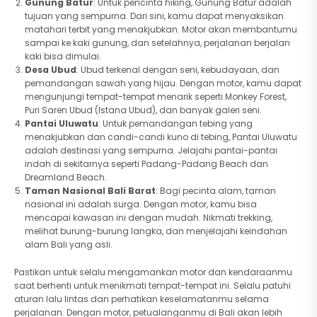
Gunung Batur
: Untuk pencinta hiking, Gunung Batur adalah
tujuan yang sempurna. Dari sini, kamu dapat menyaksikan
matahari terbit yang menakjubkan. Motor akan membantumu
sampai ke kaki gunung, dan setelahnya, perjalanan berjalan
kaki bisa dimulai.
Desa Ubud
: Ubud terkenal dengan seni, kebudayaan, dan
pemandangan sawah yang hijau. Dengan motor, kamu dapat
mengunjungi tempat-tempat menarik seperti Monkey Forest,
Puri Saren Ubud (Istana Ubud), dan banyak galeri seni.
Pantai Uluwatu
: Untuk pemandangan tebing yang
menakjubkan dan candi-candi kuno di tebing, Pantai Uluwatu
adalah destinasi yang sempurna. Jelajahi pantai-pantai
indah di sekitarnya seperti Padang-Padang Beach dan
Dreamland Beach.
Taman Nasional Bali Barat
: Bagi pecinta alam, taman
nasional ini adalah surga. Dengan motor, kamu bisa
mencapai kawasan ini dengan mudah. Nikmati trekking,
melihat burung-burung langka, dan menjelajahi keindahan
alam Bali yang asli.
Pastikan untuk selalu mengamankan motor dan kendaraanmu
saat berhenti untuk menikmati tempat-tempat ini. Selalu patuhi
aturan lalu lintas dan perhatikan keselamatanmu selama
perjalanan. Dengan motor, petualanganmu di Bali akan lebih