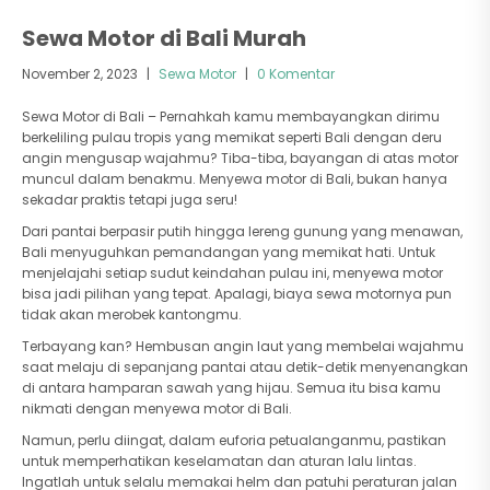
Sewa Motor di Bali Murah
November 2, 2023
|
Sewa Motor
|
0 Komentar
Sewa Motor di Bali – Pernahkah kamu membayangkan dirimu
berkeliling pulau tropis yang memikat seperti Bali dengan deru
angin mengusap wajahmu? Tiba-tiba, bayangan di atas motor
muncul dalam benakmu. Menyewa motor di Bali, bukan hanya
sekadar praktis tetapi juga seru!
Dari pantai berpasir putih hingga lereng gunung yang menawan,
Bali menyuguhkan pemandangan yang memikat hati. Untuk
menjelajahi setiap sudut keindahan pulau ini, menyewa motor
bisa jadi pilihan yang tepat. Apalagi, biaya sewa motornya pun
tidak akan merobek kantongmu.
Terbayang kan? Hembusan angin laut yang membelai wajahmu
saat melaju di sepanjang pantai atau detik-detik menyenangkan
di antara hamparan sawah yang hijau. Semua itu bisa kamu
nikmati dengan menyewa motor di Bali.
Namun, perlu diingat, dalam euforia petualanganmu, pastikan
untuk memperhatikan keselamatan dan aturan lalu lintas.
Ingatlah untuk selalu memakai helm dan patuhi peraturan jalan