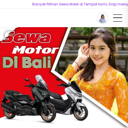
Banyak Pilihan Sewa Mobil di Tempat kami, Siap melayani ke
You are here :
Beranda
/
Sewa Motor
/
Sewa Motor di Bali Murah