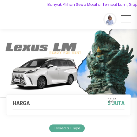
Banyak Pilihan Sewa Mobil di Tempat kami, Siap m
You are here :
Beranda
/
Model
/
Sewa Mobil Lexus LM 350 di Bali
HARGA
5 JUTA
Tersedia 1 Type