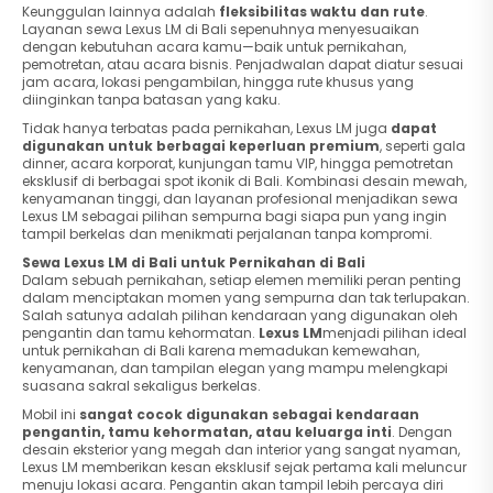
Keunggulan lainnya adalah
fleksibilitas waktu dan rute
.
Layanan sewa Lexus LM di Bali sepenuhnya menyesuaikan
dengan kebutuhan acara kamu—baik untuk pernikahan,
pemotretan, atau acara bisnis. Penjadwalan dapat diatur sesuai
jam acara, lokasi pengambilan, hingga rute khusus yang
diinginkan tanpa batasan yang kaku.
Tidak hanya terbatas pada pernikahan, Lexus LM juga
dapat
digunakan untuk berbagai keperluan premium
, seperti gala
dinner, acara korporat, kunjungan tamu VIP, hingga pemotretan
eksklusif di berbagai spot ikonik di Bali. Kombinasi desain mewah,
kenyamanan tinggi, dan layanan profesional menjadikan sewa
Lexus LM sebagai pilihan sempurna bagi siapa pun yang ingin
tampil berkelas dan menikmati perjalanan tanpa kompromi.
Sewa Lexus LM di Bali untuk Pernikahan di Bali
Dalam sebuah pernikahan, setiap elemen memiliki peran penting
dalam menciptakan momen yang sempurna dan tak terlupakan.
Salah satunya adalah pilihan kendaraan yang digunakan oleh
pengantin dan tamu kehormatan.
Lexus LM
menjadi pilihan ideal
untuk pernikahan di Bali karena memadukan kemewahan,
kenyamanan, dan tampilan elegan yang mampu melengkapi
suasana sakral sekaligus berkelas.
Mobil ini
sangat cocok digunakan sebagai kendaraan
pengantin, tamu kehormatan, atau keluarga inti
. Dengan
desain eksterior yang megah dan interior yang sangat nyaman,
Lexus LM memberikan kesan eksklusif sejak pertama kali meluncur
menuju lokasi acara. Pengantin akan tampil lebih percaya diri