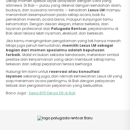
Setiap momen spesial layak dirayakan dengan cara yang
istimewa. Di Bali — pulau yang dikenal dengan keindahan alam,
budaya, dan suasana romantis — kehadiran
Lexus LM
mampu
menambah kesempurnaan pada setiap acara, baik itu
pernikahan mewah, acara bisnis, maupun kunjungan tamu
kehormatan. Dengan desain elegan, interior berkelas, dan
layanan profesional dari
Palugada Rentcar
, perjalananmu di
Bali akan terasa lebih nyaman, eksklusif, dan berkesan.
Jika kamu menginginkan pengalaman yang tak hanya mewah
tetapi juga penuh kemudahan,
memilih Lexus LM sebagai
bagian dari momen spesialmu adalah keputusan
terbaik.
Mobil ini bukan sekadar kendaraan, melainkan simbol
prestise dan kenyamanan yang akan membuat setiap tamu
terkesan dan setiap perjalanan terasa berharga.
Hubungi tim kami untuk
reservasi atau konsultasi
layanan
sekarang juga, dan nikmati kemewahan Lexus LM yang
siap menemani acara pentingmu di Bali dengan pelayanan
terbaik dan pengalaman perjalanan yang berkualitas.
Baca Juga :
Sewa BYD Denza D9 di Bali