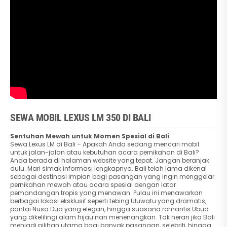
SEWA MOBIL LEXUS LM 350 DI BALI
Sentuhan Mewah untuk Momen Spesial di Bali
Sewa Lexus LM di Bali – Apakah Anda sedang mencari mobil
untuk jalan-jalan atau kebutuhan acara pernikahan di Bali?
Anda berada di halaman website yang tepat. Jangan beranjak
dulu. Mari simak informasi lengkapnya. Bali telah lama dikenal
sebagai destinasi impian bagi pasangan yang ingin menggelar
pernikahan mewah atau acara spesial dengan latar
pemandangan tropis yang menawan. Pulau ini menawarkan
berbagai lokasi eksklusif seperti tebing Uluwatu yang dramatis,
pantai Nusa Dua yang elegan, hingga suasana romantis Ubud
yang dikelilingi alam hijau nan menenangkan. Tak heran jika Bali
menjadi pilihan utama bagi banyak pasangan, selebriti, hingga