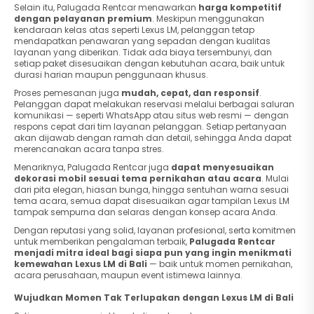
Selain itu, Palugada Rentcar menawarkan
harga kompetitif
dengan pelayanan premium
. Meskipun menggunakan
kendaraan kelas atas seperti Lexus LM, pelanggan tetap
mendapatkan penawaran yang sepadan dengan kualitas
layanan yang diberikan. Tidak ada biaya tersembunyi, dan
setiap paket disesuaikan dengan kebutuhan acara, baik untuk
durasi harian maupun penggunaan khusus.
Proses pemesanan juga
mudah, cepat, dan responsif
.
Pelanggan dapat melakukan reservasi melalui berbagai saluran
komunikasi — seperti WhatsApp atau situs web resmi — dengan
respons cepat dari tim layanan pelanggan. Setiap pertanyaan
akan dijawab dengan ramah dan detail, sehingga Anda dapat
merencanakan acara tanpa stres.
Menariknya, Palugada Rentcar juga
dapat menyesuaikan
dekorasi mobil sesuai tema pernikahan atau acara
. Mulai
dari pita elegan, hiasan bunga, hingga sentuhan warna sesuai
tema acara, semua dapat disesuaikan agar tampilan Lexus LM
tampak sempurna dan selaras dengan konsep acara Anda.
Dengan reputasi yang solid, layanan profesional, serta komitmen
untuk memberikan pengalaman terbaik,
Palugada Rentcar
menjadi mitra ideal bagi siapa pun yang ingin menikmati
kemewahan Lexus LM di Bali
— baik untuk momen pernikahan,
acara perusahaan, maupun event istimewa lainnya.
Wujudkan Momen Tak Terlupakan dengan Lexus LM di Bali