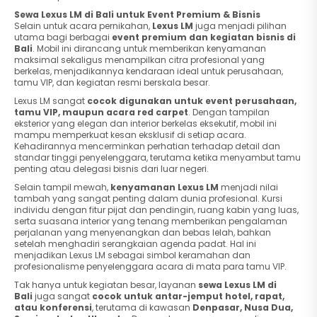
Sewa Lexus LM di Bali untuk Event Premium & Bisnis
Selain untuk acara pernikahan,
Lexus LM
juga menjadi pilihan
utama bagi berbagai
event premium dan kegiatan bisnis di
Bali
. Mobil ini dirancang untuk memberikan kenyamanan
maksimal sekaligus menampilkan citra profesional yang
berkelas, menjadikannya kendaraan ideal untuk perusahaan,
tamu VIP, dan kegiatan resmi berskala besar.
Lexus LM sangat
cocok digunakan untuk event perusahaan,
tamu VIP, maupun acara red carpet
. Dengan tampilan
eksterior yang elegan dan interior berkelas eksekutif, mobil ini
mampu memperkuat kesan eksklusif di setiap acara.
Kehadirannya mencerminkan perhatian terhadap detail dan
standar tinggi penyelenggara, terutama ketika menyambut tamu
penting atau delegasi bisnis dari luar negeri.
Selain tampil mewah,
kenyamanan Lexus LM
menjadi nilai
tambah yang sangat penting dalam dunia profesional. Kursi
individu dengan fitur pijat dan pendingin, ruang kabin yang luas,
serta suasana interior yang tenang memberikan pengalaman
perjalanan yang menyenangkan dan bebas lelah, bahkan
setelah menghadiri serangkaian agenda padat. Hal ini
menjadikan Lexus LM sebagai simbol keramahan dan
profesionalisme penyelenggara acara di mata para tamu VIP.
Tak hanya untuk kegiatan besar, layanan
sewa Lexus LM di
Bali
juga sangat
cocok untuk antar-jemput hotel, rapat,
atau konferensi
, terutama di kawasan
Denpasar, Nusa Dua,