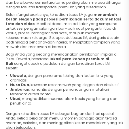
dan berwibawa, sementara tamu penting akan merasa dihargai
dengan fasilitas transportasi premium yang disediakan.
Selain fungsi praktisnya, kehadiran Lexus LM juga
menambah
kesan elegan pada prosesi pernikahan serta dokumentasi
foto dan video
. Mobil ini dapat menjadi latar yang sempurna
untuk sesi pengambilan gambar—baik saat pengantin tiba di
venue, prosesi berangkat dari hotel, maupun momen
kebersamaan keluarga. Setiap sudut Lexus LM, dari garis desain
bodi hingga pencahayaan interior, menciptakan tampilan yang
mewah dan menawan di kamera.
Bagi Anda yang sedang merencanakan pernikahan impian di
Pulau Dewata, beberapa
lokasi pernikahan premium di
Bali
sangat cocok dipadukan dengan kehadiran Lexus LM,
seperti:
Uluwatu
, dengan panorama tebing dan lautan biru yang
dramatis.
Nusa Dua
, kawasan resor mewah yang elegan dan eksklusif.
Jimbaran
, romantis dengan pemandangan matahari
terbenam di tepi pantai.
Ubud
, menghadirkan nuansa alam tropis yang tenang dan
penuh cinta.
Dengan kehadiran Lexus LM sebagai bagian dari hari spesial
Anda, setiap perjalanan menuju momen bahagia akan terasa
nyaman, berkelas, dan meninggalkan kesan mendalam yang tak
akan terlupakan.