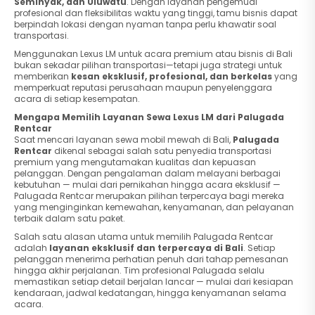
Seminyak, dan Uluwatu
. Dengan layanan pengemudi
profesional dan fleksibilitas waktu yang tinggi, tamu bisnis dapat
berpindah lokasi dengan nyaman tanpa perlu khawatir soal
transportasi.
Menggunakan Lexus LM untuk acara premium atau bisnis di Bali
bukan sekadar pilihan transportasi—tetapi juga strategi untuk
memberikan
kesan eksklusif, profesional, dan berkelas
yang
memperkuat reputasi perusahaan maupun penyelenggara
acara di setiap kesempatan.
Mengapa Memilih Layanan Sewa Lexus LM dari Palugada
Rentcar
Saat mencari layanan sewa mobil mewah di Bali,
Palugada
Rentcar
dikenal sebagai salah satu penyedia transportasi
premium yang mengutamakan kualitas dan kepuasan
pelanggan. Dengan pengalaman dalam melayani berbagai
kebutuhan — mulai dari pernikahan hingga acara eksklusif —
Palugada Rentcar merupakan pilihan terpercaya bagi mereka
yang menginginkan kemewahan, kenyamanan, dan pelayanan
terbaik dalam satu paket.
Salah satu alasan utama untuk memilih Palugada Rentcar
adalah
layanan eksklusif dan terpercaya di Bali
. Setiap
pelanggan menerima perhatian penuh dari tahap pemesanan
hingga akhir perjalanan. Tim profesional Palugada selalu
memastikan setiap detail berjalan lancar — mulai dari kesiapan
kendaraan, jadwal kedatangan, hingga kenyamanan selama
acara.