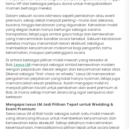
tamu VIP dari berbagai penjuru dunia untuk mengabadikan
momen berharga mereka.
Dalam sebuah acara istimewa seperti pernikahan atau event
premium, setiap detail menjadi penting—mulai dari dekorasi,
busana, hingga kendaraan yang digunakan. Kehadiran mobil
yang elegan bukan hanya berfungsi sebagai sarana
transportasi, tetapi juga simbol gaya hidup dan kemewahan
yang mencerminkan karakter acara tersebut. Sebuah kendaraan
berkelas mampu menambah kesan eksklusif, sekaligus
memberikan kenyamanan maksimal bagi pengantin, tamu
kehormatan, maupun penyelenggara acara.
Di antara berbagai pilihan mobil mewah yang tersedia di
Bali,
Lexus LM
menonjol sebagai simbol kemewahan modern
dengan perpaduan desain elegan dan kenyamanan kelas atas.
Dikenal sebagai “first-class on wheels,” Lexus LM menawarkan
pengalaman perjalanan yang tidak hanya nyaman, tetapi juga
memancarkan kesan prestisius. Itulah mengapa mobil ini
menjadi pilihan favorit untuk pernikahan dan event premium di
Bali, di mana setiap momen dirancang agar sempurna dan
berkesan.
Mengapa Lexus LM Jadi Pilihan Tepat untuk Wedding &
Event Premium
Sewa Lexus LM di Bali hadir sebagai salah satu mobil mewah
yang dirancang khusus untuk memberikan kenyamanan dan
kemewahan kelas eksekutif. Setiap detailnya mencerminkan
kesempurnaan, menjadikannya pilihan tepat untuk acara besar