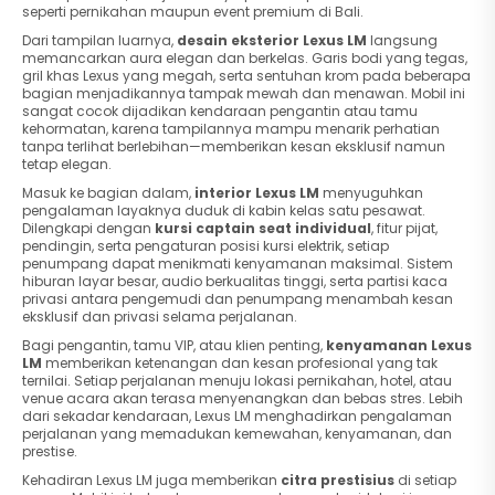
seperti pernikahan maupun event premium di Bali.
Dari tampilan luarnya,
desain eksterior Lexus LM
langsung
memancarkan aura elegan dan berkelas. Garis bodi yang tegas,
gril khas Lexus yang megah, serta sentuhan krom pada beberapa
bagian menjadikannya tampak mewah dan menawan. Mobil ini
sangat cocok dijadikan kendaraan pengantin atau tamu
kehormatan, karena tampilannya mampu menarik perhatian
tanpa terlihat berlebihan—memberikan kesan eksklusif namun
tetap elegan.
Masuk ke bagian dalam,
interior Lexus LM
menyuguhkan
pengalaman layaknya duduk di kabin kelas satu pesawat.
Dilengkapi dengan
kursi captain seat individual
, fitur pijat,
pendingin, serta pengaturan posisi kursi elektrik, setiap
penumpang dapat menikmati kenyamanan maksimal. Sistem
hiburan layar besar, audio berkualitas tinggi, serta partisi kaca
privasi antara pengemudi dan penumpang menambah kesan
eksklusif dan privasi selama perjalanan.
Bagi pengantin, tamu VIP, atau klien penting,
kenyamanan Lexus
LM
memberikan ketenangan dan kesan profesional yang tak
ternilai. Setiap perjalanan menuju lokasi pernikahan, hotel, atau
venue acara akan terasa menyenangkan dan bebas stres. Lebih
dari sekadar kendaraan, Lexus LM menghadirkan pengalaman
perjalanan yang memadukan kemewahan, kenyamanan, dan
prestise.
Kehadiran Lexus LM juga memberikan
citra prestisius
di setiap