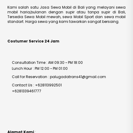
Kami salah satu Jasa Sewa Mobil di Bali yang melayani sewa
mobil haria,bulanan dengan supir atau tanpa supir di Bali,
Tersedia Sewa Mobil mewah, sewa Mobil Sport dan sewa mobil
standart. Harga sewa yang kami tawarkan sangat bersaing.
Costumer Service 24 Jam
Consultation Time : AM 09:30 ~ PM 18:00
Lunch Hour : PM 12:00 ~ PM 01:00
Call for Reservation : palugadatrans41@gmail.com
Contact Us : +628113992501
+6281339461777
Alamat Kami
: