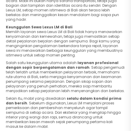
acara. Mobil ini bukan hanya sarana transportasi, tetapi juga
bagian dari tampilan dan identitas acara itu sendiri. Dengan
Lexus LM, setiap momen istimewa di Bali akan terasa lebih
berkelas dan meninggalkan kesan mendalam bagi siapa pun
yang hadir.
Keunggulan Sewa Lexus LM di Bali
Memilih layanan sewa Lexus LM di Bali tidak hanya menawarkan
kenyamanan dan kemewahan, tetapi juga memastikan setiap
detail perjalanan berjalan dengan sempurna. Bagi kamu yang
menginginkan pengalaman berkendara tanpa repot, layanan
sewa ini menawarkan berbagai keunggulan yang membuatnya
istimewa untuk setiap momen penting.
Salah satu keunggulan utama adalah
layanan profesional
dengan sopir berpengalaman dan ramah
. Setiap pengemudi
telah terlatih untuk memberikan pelayanan terbaik, memahami
rute utama di Bali, serta menjaga kenyamanan dan keamanan
penumpang selama perjalanan. Dengan sikap sopan dan
pelayanan yang penuh perhatian, mereka siap membantu
menjadikan setiap perjalanan lebih menyenangkan dan berkelas.
Selain itu, mobil yang disediakan
selalu dalam kondisi prima
dan bersih
. Sebelum digunakan, Lexus LM menjalani proses
pemeriksaan dan pembersihan menyeluruh agar tampil
sempurna di setiap acara. Dari eksterior yang mengilap hingga
interior yang wangi dan rapi, semua dirancang untuk
memberikan kesan mewah sejak penumpang pertama kali
masuk ke dalam mobil.