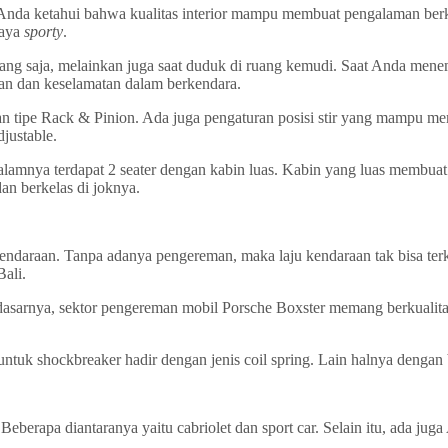
tuk Anda ketahui bahwa kualitas interior mampu membuat pengalaman be
gaya
sporty
.
 saja, melainkan juga saat duduk di ruang kemudi. Saat Anda menemp
n dan keselamatan dalam berkendara.
gan tipe Rack & Pinion. Ada juga pengaturan posisi stir yang mampu
justable.
i dalamnya terdapat 2 seater dengan kabin luas. Kabin yang luas membu
an berkelas di joknya.
endaraan. Tanpa adanya pengereman, maka laju kendaraan tak bisa terk
ali.
dasarnya, sektor pengereman mobil Porsche Boxster memang berkualita
ntuk shockbreaker hadir dengan jenis coil spring. Lain halnya dengan
eberapa diantaranya yaitu cabriolet dan sport car. Selain itu, ada 