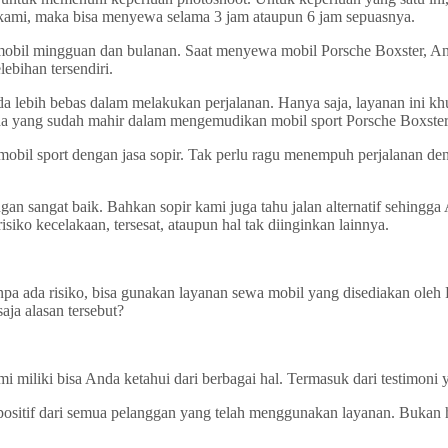
 kami, maka bisa menyewa selama 3 jam ataupun 6 jam sepuasnya.
il mingguan dan bulanan. Saat menyewa mobil Porsche Boxster, Anda 
ebihan tersendiri.
a lebih bebas dalam melakukan perjalanan. Hanya saja, layanan ini kh
a yang sudah mahir dalam mengemudikan mobil sport Porsche Boxster
obil sport dengan jasa sopir. Tak perlu ragu menempuh perjalanan deng
n sangat baik. Bahkan sopir kami juga tahu jalan alternatif sehingga
isiko kecelakaan, tersesat, ataupun hal tak diinginkan lainnya.
a ada risiko, bisa gunakan layanan sewa mobil yang disediakan oleh 
aja alasan tersebut?
mi miliki bisa Anda ketahui dari berbagai hal. Termasuk dari testimoni
positif dari semua pelanggan yang telah menggunakan layanan. Bukan