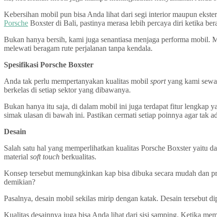
Kebersihan mobil pun bisa Anda lihat dari segi interior maupun ekste
Porsche
Boxster di Bali, pastinya merasa lebih percaya diri ketika be
Bukan hanya bersih, kami juga senantiasa menjaga performa mobil
melewati beragam rute perjalanan tanpa kendala.
Spesifikasi Porsche Boxster
Anda tak perlu mempertanyakan kualitas mobil
sport
yang kami sewa
berkelas di setiap sektor yang dibawanya.
Bukan hanya itu saja, di dalam mobil ini juga terdapat fitur lengka
simak ulasan di bawah ini. Pastikan cermati setiap poinnya agar tak a
Desain
Salah satu hal yang memperlihatkan kualitas Porsche Boxster yaitu d
material
soft touch
berkualitas.
Konsep tersebut memungkinkan kap bisa dibuka secara mudah dan prak
demikian?
Pasalnya, desain mobil sekilas mirip dengan katak. Desain tersebut d
Kualitas desainnya juga bisa Anda lihat dari sisi samping. Ketika me