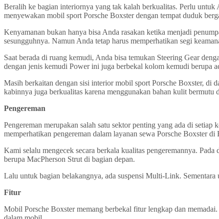
Beralih ke bagian interiornya yang tak kalah berkualitas. Perlu un
menyewakan mobil sport Porsche Boxster dengan tempat duduk ber
Kenyamanan bukan hanya bisa Anda rasakan ketika menjadi penumpang
sesungguhnya. Namun Anda tetap harus memperhatikan segi keamana
Saat berada di ruang kemudi, Anda bisa temukan Steering Gear den
dengan jenis kemudi Power ini juga berbekal kolom kemudi berupa ad
Masih berkaitan dengan sisi interior mobil sport Porsche Boxster, d
kabinnya juga berkualitas karena menggunakan bahan kulit bermutu d
Pengereman
Pengereman merupakan salah satu sektor penting yang ada di setiap k
memperhatikan pengereman dalam layanan sewa Porsche Boxster di B
Kami selalu mengecek secara berkala kualitas pengeremannya. Pada 
berupa MacPherson Strut di bagian depan.
Lalu untuk bagian belakangnya, ada suspensi Multi-Link. Sementara u
Fitur
Mobil Porsche Boxster memang berbekal fitur lengkap dan memadai. B
dalam mobil.