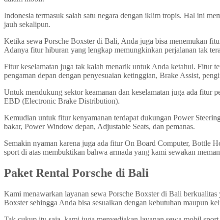
Indonesia termasuk salah satu negara dengan iklim tropis. Hal ini 
jauh sekalipun.
Ketika sewa Porsche Boxster di Bali, Anda juga bisa menemukan fit
Adanya fitur hiburan yang lengkap memungkinkan perjalanan tak te
Fitur keselamatan juga tak kalah menarik untuk Anda ketahui. Fitur 
pengaman depan dengan penyesuaian ketinggian, Brake Assist, pengi
Untuk mendukung sektor keamanan dan keselamatan juga ada fitur pel
EBD (Electronic Brake Distribution).
Kemudian untuk fitur kenyamanan terdapat dukungan Power Steering,
bakar, Power Window depan, Adjustable Seats, dan pemanas.
Semakin nyaman karena juga ada fitur On Board Computer, Bottle Hol
sport di atas membuktikan bahwa armada yang kami sewakan memang
Paket Rental Porsche di Bali
Kami menawarkan layanan sewa Porsche Boxster di Bali berkualitas y
Boxster sehingga Anda bisa sesuaikan dengan kebutuhan maupun kei
Tak cukup itu saja, kami juga menyediakan layanan sewa mobil sport 