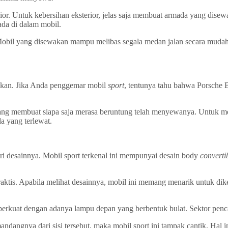
rior. Untuk kebersihan eksterior, jelas saja membuat armada yang dise
rada di dalam mobil.
. Mobil yang disewakan mampu melibas segala medan jalan secara m
kan. Jika Anda penggemar mobil
sport
, tentunya tahu bahwa Porsche Bo
p yang membuat siapa saja merasa beruntung telah menyewanya. Untuk me
da yang terlewat.
ari desainnya. Mobil sport terkenal ini mempunyai desain body
converti
tis. Apabila melihat desainnya, mobil ini memang menarik untuk diken
iperkuat dengan adanya lampu depan yang berbentuk bulat. Sektor pencah
mandangnya dari sisi tersebut, maka mobil sport ini tampak cantik. Hal 