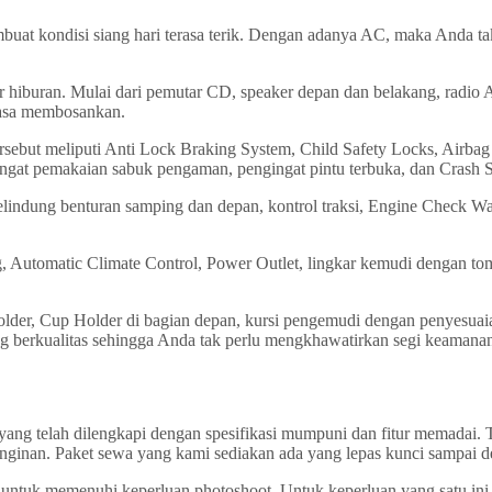
membuat kondisi siang hari terasa terik. Dengan adanya AC, maka Anda 
ur hiburan. Mulai dari pemutar CD, speaker depan dan belakang, rad
rasa membosankan.
tersebut meliputi Anti Lock Braking System, Child Safety Locks, Airb
ngat pemakaian sabuk pengaman, pengingat pintu terbuka, dan Crash S
indung benturan samping dan depan, kontrol traksi, Engine Check War
 Automatic Climate Control, Power Outlet, lingkar kemudi dengan to
der, Cup Holder di bagian depan, kursi pengemudi dengan penyesuaian 
 berkualitas sehingga Anda tak perlu mengkhawatirkan segi keamana
ang telah dilengkapi dengan spesifikasi mumpuni dan fitur memadai. 
nginan. Paket sewa yang kami sediakan ada yang lepas kunci sampai d
untuk memenuhi keperluan photoshoot. Untuk keperluan yang satu ini, p