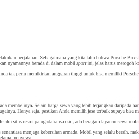
elakukan perjalanan. Sebagaimana yang kita tahu bahwa Porsche Boxster
sakan nyamannya berada di dalam mobil
sport
ini, jelas harus merogoh k
Anda tak perlu memikirkan anggaran tinggi untuk bisa memiliki Porsc
ada membelinya. Selain harga sewa yang lebih terjangkau daripada har
bagainya. Hanya saja, pastikan Anda memilih jasa terbaik supaya bisa 
lalui situs resmi palugadatrans.co.id, ada beragam layanan sewa mobil
s senantiasa menjaga kebersihan armada. Mobil yang selalu bersih, m
selama menyewa.