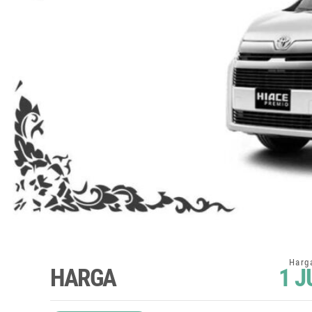
HARGA
1 J