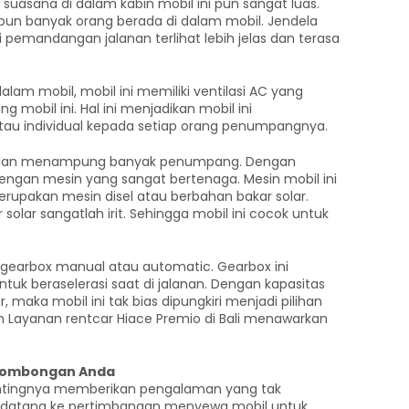
suasana di dalam kabin mobil ini pun sangat luas.
un banyak orang berada di dalam mobil. Jendela
di pemandangan jalanan terlihat lebih jelas dan terasa
am mobil, mobil ini memiliki ventilasi AC yang
 mobil ini. Hal ini menjadikan mobil ini
au individual kepada setiap orang penumpangnya.
ar dan menampung banyak penumpang. Dengan
 dengan mesin yang sangat bertenaga. Mesin mobil ini
 merupakan mesin disel atau berbahan bakar solar.
lar sangatlah irit. Sehingga mobil ini cocok untuk
 gearbox manual atau automatic. Gearbox ini
k beraselerasi saat di jalanan. Dengan kapasitas
aka mobil ini tak bias dipungkiri menjadi pilihan
 Layanan rentcar Hiace Premio di Bali menawarkan
 Rombongan Anda
ntingnya memberikan pengalaman yang tak
 datang ke pertimbangan menyewa mobil untuk