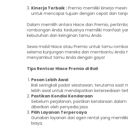
.
Kinerja Terbaik :
Premio memiliki kinerja mes
untuk mencapai tujuan dengan cepat dan tan
Dalam memilih antara Hiace dan Premio, pertimb
rombongan Anda. Keduanya memiliki manfaat yang s
kebutuhan dan keinginan tamu Anda.
Sewa mobil Hiace atau Premio untuk tamu romb
selama kunjungan mereka dan membantu Anda me
menyambut tamu Anda dengan gaya!
Tips Rentcar Hiace Premio di Bali
Pesan Lebih Awal
Bali seringkali padat wisatawan, terutama saa
lebih awal untuk mendapatkan ketersediaan terb
Pastikan Kondisi Kendaraan
Sebelum perjalanan, pastikan kendaraan dalam k
diberikan oleh penyedia jasa.
Pilih Layanan Terpercaya
Gunakan layanan dari agen rental yang memiliki r
biaya.