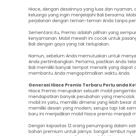
Hiace, dengan desainnya yang luas dan nyaman, a
keluarga yang ingin menjelajahi Bali bersama. Mo
perjalanan dengan teman-teman Anda tanpa perl
Sementara itu, Premio adalah pilihan yang sem
kenyamanan. Mobil mewah ini cocok untuk pasa
Bali dengan gaya yang tak terlupakan.
Namun, sebelum Anda memutuskan untuk menyewa
Anda pertimbangkan. Pertama, pastikan Anda tel
Bali memiliki banyak tempat menarik yang dapat di
membantu Anda mengoptimalkan waktu Anda.
Generasi Hiace Premio Terbaru Perlu anda Ke
Hiace Premio merupakan sebuah mobil pengembang
mendapatkan banyak perubahan yang mencolok. P
mobil ini yaitu, memiliki dimensi yang lebih besar 
memiliki desain yang modern, serupa tapi tak sa
baru ini menjadikan mobil hiace premio menjadi
Dengan kapasitas 12 orang penumpang dalam satu m
bahan premium untuk joknya. Sangat lembut nyam