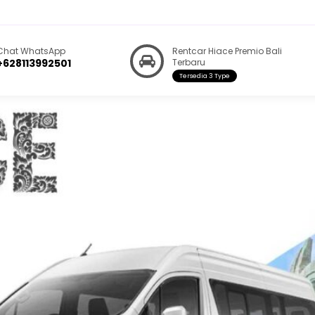
You are here :
Beranda
/
Model
/
Rentcar Hiace Premio Bali Terbaru
Chat WhatsApp
Rentcar Hiace Premio Bali
+628113992501
Terbaru
Tersedia 3 Type