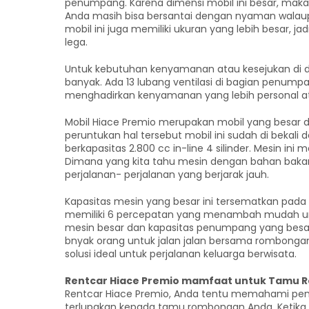
penumpang. Karena dimensi mobil ini besar, maka 
Anda masih bisa bersantai dengan nyaman walaup
mobil ini juga memiliki ukuran yang lebih besar, ja
lega.
Untuk kebutuhan kenyamanan atau kesejukan di dal
banyak. Ada 13 lubang ventilasi di bagian penumpang
menghadirkan kenyamanan yang lebih personal at
Mobil Hiace Premio merupakan mobil yang bes
peruntukan hal tersebut mobil ini sudah di bekali
berkapasitas 2.800 cc in-line 4 silinder. Mesin ini
Dimana yang kita tahu mesin dengan bahan bakar so
perjalanan- perjalanan yang berjarak jauh.
Kapasitas mesin yang besar ini tersematkan pada
memiliki 6 percepatan yang menambah mudah untu
mesin besar dan kapasitas penumpang yang besar, m
bnyak orang untuk jalan jalan bersama rombongan
solusi ideal untuk perjalanan keluarga berwisata.
Rentcar Hiace Premio mamfaat untuk Tamu
Rentcar Hiace Premio, Anda tentu memahami pe
terlupakan kepada tamu rombongan Anda. Ketika