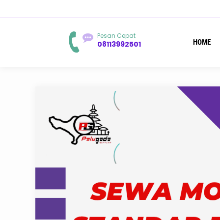
You are he
Pesan Cepat
HOME
08113992501