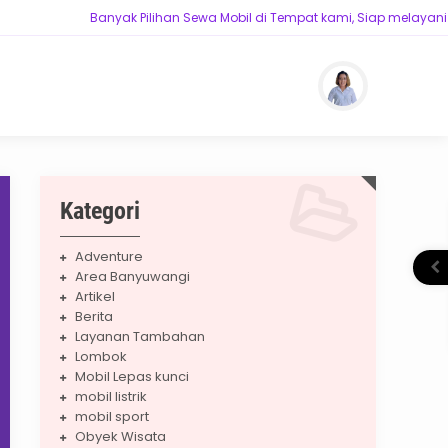
Banyak Pilihan Sewa Mobil di Tempat kami, Siap melayani kebu
 Terpercaya
Kategori
Adventure
Area Banyuwangi
Artikel
Berita
Layanan Tambahan
Lombok
Mobil Lepas kunci
mobil listrik
mobil sport
Obyek Wisata