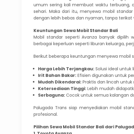
umum sering kali membuat waktu terbuang, a
sehari. Maka dari itu, menyewa mobil standar
dengan lebih bebas dan nyaman, tanpa terikat 
Keuntungan Sewa Mobil Standar Bali
Mobil standar seperti Avanza banyak dipilih 
berbagai keperluan seperti liburan keluarga, perj
Berikut beberapa keuntungan menyewa mobil sta
Harga Lebih Terjangkau:
Solusi ideal untu
Irit Bahan Bakar:
Efisien digunakan untuk per
Mudah Dikendarai:
Praktis dan lincah untuk m
Ketersediaan Tinggi:
Lebih mudah didapatk
Serbaguna:
Cocok untuk semua kalangan da
Palugada Trans siap menyediakan mobil stan
profesional.
Pilihan Sewa Mobil Standar Bali dari Paluga
1. Toyota Avanza