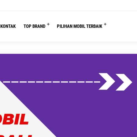
re :
Beranda
/
Sewa Mobil Bali
/
Sewa Mobil Standar Bali Nyaman, Murah, dan
KONTAK
TOP BRAND
PILIHAN MOBIL TERBAIK