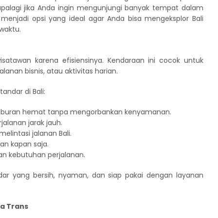
palagi jika Anda ingin mengunjungi banyak tempat dalam
 menjadi opsi yang ideal agar Anda bisa mengeksplor Bali
waktu.
wisatawan karena efisiensinya. Kendaraan ini cocok untuk
alanan bisnis, atau aktivitas harian.
ndar di Bali:
k liburan hemat tanpa mengorbankan kenyamanan.
jalanan jarak jauh.
elintasi jalanan Bali.
an kapan saja.
n kebutuhan perjalanan.
dar yang bersih, nyaman, dan siap pakai dengan layanan
da Trans