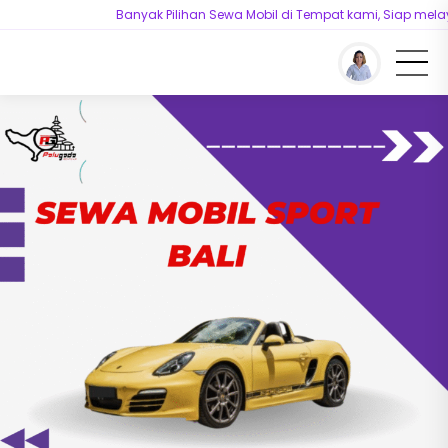
Banyak Pilihan Sewa Mobil di Tempat kami, Siap melayan
You are here :
Beranda
/
Sewa Mobil Bali
/
Sewa Mobil Sport Bali | Solusi
Mewah untuk Liburan Eksklusif