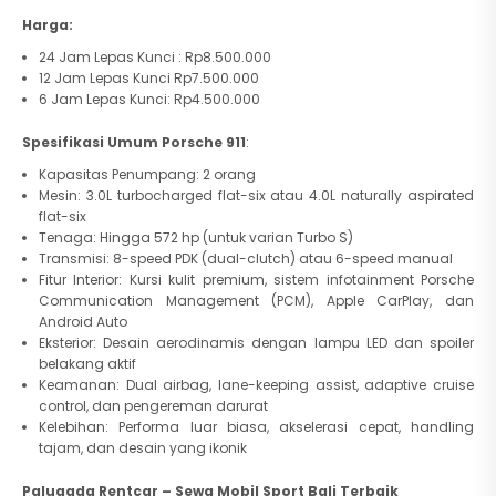
Harga:
24 Jam Lepas Kunci : Rp8.500.000
12 Jam Lepas Kunci Rp7.500.000
6 Jam Lepas Kunci: Rp4.500.000
Spesifikasi Umum Porsche 911
:
Kapasitas Penumpang: 2 orang
Mesin: 3.0L turbocharged flat-six atau 4.0L naturally aspirated
flat-six
Tenaga: Hingga 572 hp (untuk varian Turbo S)
Transmisi: 8-speed PDK (dual-clutch) atau 6-speed manual
Fitur Interior: Kursi kulit premium, sistem infotainment Porsche
Communication Management (PCM), Apple CarPlay, dan
Android Auto
Eksterior: Desain aerodinamis dengan lampu LED dan spoiler
belakang aktif
Keamanan: Dual airbag, lane-keeping assist, adaptive cruise
control, dan pengereman darurat
Kelebihan: Performa luar biasa, akselerasi cepat, handling
tajam, dan desain yang ikonik
Palugada Rentcar – Sewa Mobil Sport Bali Terbaik