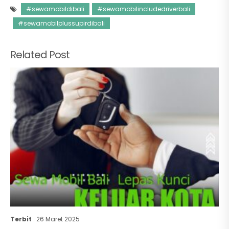
#sewamobildibali
#sewamobilincludedriverbali
#sewamobilplussupirdibali
Related Post
Terbit
: 26 Maret 2025