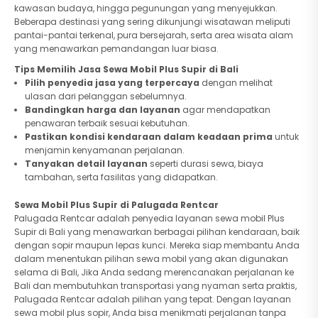
kawasan budaya, hingga pegunungan yang menyejukkan.
Beberapa destinasi yang sering dikunjungi wisatawan meliputi
pantai-pantai terkenal, pura bersejarah, serta area wisata alam
yang menawarkan pemandangan luar biasa.
Tips Memilih Jasa Sewa Mobil Plus Supir di Bali
Pilih penyedia jasa yang terpercaya
dengan melihat
ulasan dari pelanggan sebelumnya.
Bandingkan harga dan layanan
agar mendapatkan
penawaran terbaik sesuai kebutuhan.
Pastikan kondisi kendaraan dalam keadaan prima
untuk
menjamin kenyamanan perjalanan.
Tanyakan detail layanan
seperti durasi sewa, biaya
tambahan, serta fasilitas yang didapatkan.
Sewa Mobil Plus Supir di Palugada Rentcar
Palugada Rentcar adalah penyedia layanan sewa mobil Plus
Supir di Bali yang menawarkan berbagai pilihan kendaraan, baik
dengan sopir maupun lepas kunci. Mereka siap membantu Anda
dalam menentukan pilihan sewa mobil yang akan digunakan
selama di Bali, Jika Anda sedang merencanakan perjalanan ke
Bali dan membutuhkan transportasi yang nyaman serta praktis,
Palugada Rentcar adalah pilihan yang tepat. Dengan layanan
sewa mobil plus sopir, Anda bisa menikmati perjalanan tanpa