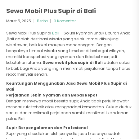
Sewa Mobil Plus Supir di Bali
Maret 5, 2025
|
Berita
|
0 Komentar
Sewa Mobil Plus Supir di
Bali
– Solusi Nyaman untuk Liburan Anda
,Bali adalah destinasi wisata yang selalu ramai dikunjungi
wisatawan, baik lokal maupun mancanegara. Dengan
banyaknya tempat wisata yang tersebar di berbagai wilayah,
memiliki transportasi yang nyaman dan fleksibel menjadi
kebutuhan utama.
Sewa mobil plus supir di Bali
adalah solusi
terbaik bagi Anda yang ingin menikmati perjalanan tanpa harus
repot menyetir sendiri.
Keuntungan Menggunakan Jasa Sewa Mobil Plus Supir di
Bali
Perjalanan Lebih Nyaman dan Bebas Repot
Dengan menyewa mobil beserta supir, Anda tidak perlu khawatir
mencari rute terbaik atau menghadapi kemacetan. Cukup duduk
santai dan menikmati perjalanan sambil menikmati keindahan
pulau Bali.
Supir Berpengalaman dan Profesional
Supir yang disediakan oleh penyedia jasa biasanya sudah