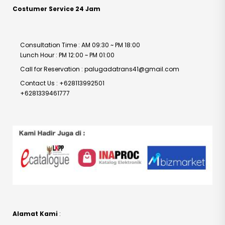
Costumer Service 24 Jam
Consultation Time : AM 09:30 ~ PM 18:00
Lunch Hour : PM 12:00 ~ PM 01:00
Call for Reservation : palugadatrans41@gmail.com
Contact Us : +628113992501
+6281339461777
Alamat Kami
: