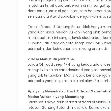
Banyak pengunjung yang memilih melakukan of
matahari terbit atau terbenam di sini sangat s
dan Danau Batur di pagi atau sore hari menci
sempurna untuk diabadikan dengan kamera, s
Track offroad di Gunung Batur tidak hanya memb
yang luar biasa. Medan vulkanik yang unik, pem
membuat trek ini sangat layak dicoba bagi kam
Gunung Batur adalah cara sempurna untuk men
adrenalin, dan keindahan alam yang dramatis.
2.Desa Manistutu jembrana
Lokasi Offroad Jeep 4×4 yang kedua ada di de
merupakan salah satu destinasi yang menawa
yang tak terlupakan. ManisTutu dikenal denga
adrenalin yang ingin menjelajahi alam Bali dar
Apa yang Menarik dari Track Offroad ManisTutu?
Medan Vulkanik yang Menantang
Salah satu daya tarik utama offroad di Manis T
letusan Gunung Batur di masa lalu. Kamu akan 