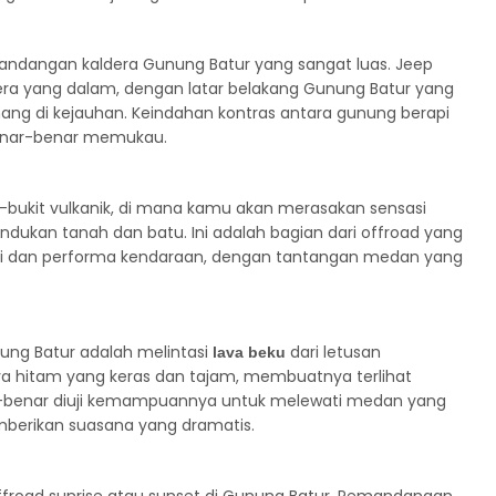
emandangan kaldera Gunung Batur yang sangat luas. Jeep
a yang dalam, dengan latar belakang Gunung Batur yang
nang di kejauhan. Keindahan kontras antara gunung berapi
enar-benar memukau.
-bukit vulkanik, di mana kamu akan merasakan sensasi
ukan tanah dan batu. Ini adalah bagian dari offroad yang
i dan performa kendaraan, dengan tantangan medan yang
nung Batur adalah melintasi
dari letusan
lava beku
ava hitam yang keras dan tajam, membuatnya terlihat
ar-benar diuji kemampuannya untuk melewati medan yang
mberikan suasana yang dramatis.