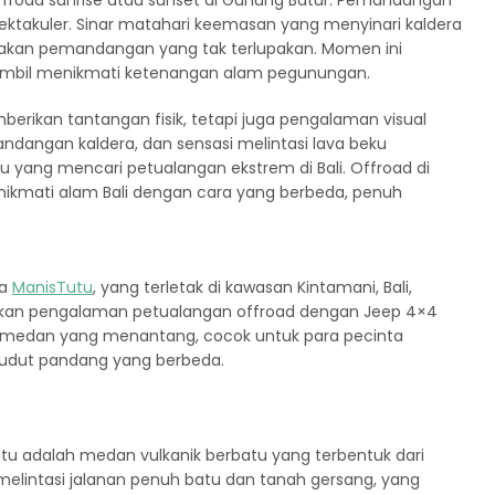
froad sunrise atau sunset di Gunung Batur. Pemandangan
pektakuler. Sinar matahari keemasan yang menyinari kaldera
ptakan pemandangan yang tak terlupakan. Momen ini
ambil menikmati ketenangan alam pegunungan.
erikan tantangan fisik, tetapi juga pengalaman visual
andangan kaldera, dan sensasi melintasi lava beku
u yang mencari petualangan ekstrem di Bali. Offroad di
ikmati alam Bali dengan cara yang berbeda, penuh
sa
ManisTutu
, yang terletak di kawasan Kintamani, Bali,
rkan pengalaman petualangan offroad dengan Jeep 4×4
n medan yang menantang, cocok untuk para pecinta
i sudut pandang yang berbeda.
utu adalah medan vulkanik berbatu yang terbentuk dari
melintasi jalanan penuh batu dan tanah gersang, yang