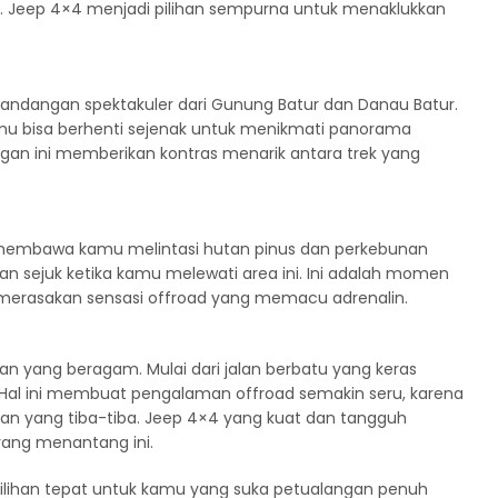
 Jeep 4×4 menjadi pilihan sempurna untuk menaklukkan
andangan spektakuler dari Gunung Batur dan Danau Batur.
kamu bisa berhenti sejenak untuk menikmati panorama
n ini memberikan kontras menarik antara trek yang
ga membawa kamu melintasi hutan pinus dan perkebunan
dan sejuk ketika kamu melewati area ini. Ini adalah momen
 merasakan sensasi offroad yang memacu adrenalin.
n yang beragam. Mulai dari jalan berbatu yang keras
n. Hal ini membuat pengalaman offroad semakin seru, karena
 yang tiba-tiba. Jeep 4×4 yang kuat dan tangguh
ang menantang ini.
 pilihan tepat untuk kamu yang suka petualangan penuh