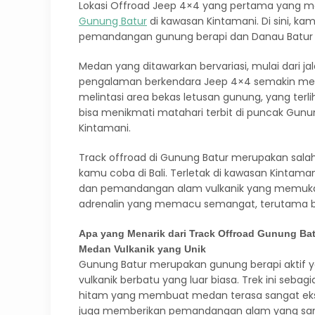
Lokasi Offroad Jeep 4×4 yang pertama yang me
Gunung Batur
di kawasan Kintamani. Di sini, ka
pemandangan gunung berapi dan Danau Batur 
Medan yang ditawarkan bervariasi, mulai dari j
pengalaman berkendara Jeep 4×4 semakin mena
melintasi area bekas letusan gunung, yang terli
bisa menikmati matahari terbit di puncak Gunun
Kintamani.
Track offroad di Gunung Batur merupakan salah
kamu coba di Bali. Terletak di kawasan Kinta
dan pemandangan alam vulkanik yang memukau.
adrenalin yang memacu semangat, terutama b
Apa yang Menarik dari Track Offroad Gunung Ba
Medan Vulkanik yang Unik
Gunung Batur merupakan gunung berapi aktif 
vulkanik berbatu yang luar biasa. Trek ini sebag
hitam yang membuat medan terasa sangat ekst
juga memberikan pemandangan alam yang sanga