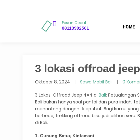
Pesan Cepat
HOME
08113992501
3 lokasi offroad jeep
Oktober 8, 2024
|
Sewa Mobil Bali
|
0 Kome
3 Lokasi Offroad Jeep 4×4 di
Bali
: Petualangan 
Bali bukan hanya soal pantai dan pura indah, 
menantang dengan Jeep 4×4. Bagi kamu yang suk
berbeda, trekking offroad bisa jadi pilihan seru
di Bali.
1. Gunung Batur, Kintamani