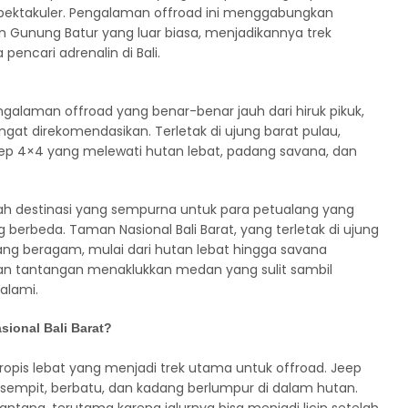
ktakuler. Pengalaman offroad ini menggabungkan
 Gunung Batur yang luar biasa, menjadikannya trek
pencari adrenalin di Bali.
ngalaman offroad yang benar-benar jauh dari hiruk pikuk,
ngat direkomendasikan. Terletak di ujung barat pulau,
eep 4×4 yang melewati hutan lebat, padang savana, dan
alah destinasi yang sempurna untuk para petualang yang
g berbeda. Taman Nasional Bali Barat, yang terletak di ujung
ang beragam, mulai dari hutan lebat hingga savana
an tantangan menaklukkan medan yang sulit sambil
alami.
sional Bali Barat?
tropis lebat yang menjadi trek utama untuk offroad. Jeep
empit, berbatu, dan kadang berlumpur di dalam hutan.