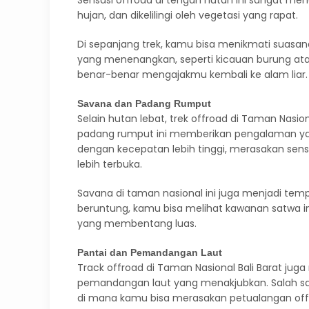
Sensasi offroad di tengah hutan ini sangat men
hujan, dan dikelilingi oleh vegetasi yang rapat.
Di sepanjang trek, kamu bisa menikmati suasan
yang menenangkan, seperti kicauan burung ata
benar-benar mengajakmu kembali ke alam liar.
Savana dan Padang Rumput
Selain hutan lebat, trek offroad di Taman Nasion
padang rumput ini memberikan pengalaman yang
dengan kecepatan lebih tinggi, merasakan sen
lebih terbuka.
Savana di taman nasional ini juga menjadi te
beruntung, kamu bisa melihat kawanan satwa in
yang membentang luas.
Pantai dan Pemandangan Laut
Track offroad di Taman Nasional Bali Barat juga
pemandangan laut yang menakjubkan. Salah sat
di mana kamu bisa merasakan petualangan offro