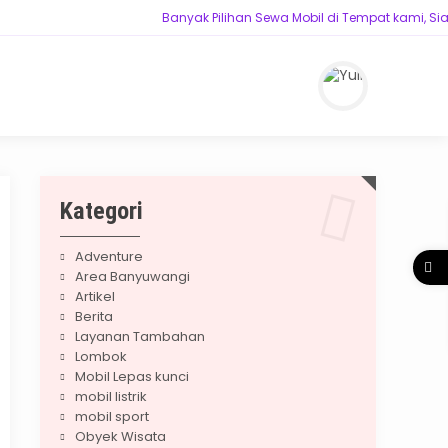
Banyak Pilihan Sewa Mobil di Tempat kami, Siap mel
Kategori
Adventure
Area Banyuwangi
Artikel
Berita
Layanan Tambahan
Lombok
Mobil Lepas kunci
mobil listrik
mobil sport
Obyek Wisata