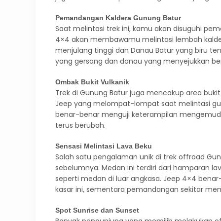
Pemandangan Kaldera Gunung Batur
Saat melintasi trek ini, kamu akan disuguhi p
4×4 akan membawamu melintasi lembah kalder
menjulang tinggi dan Danau Batur yang biru te
yang gersang dan danau yang menyejukkan b
Ombak Bukit Vulkanik
Trek di Gunung Batur juga mencakup area bukit
Jeep yang melompat-lompat saat melintasi gund
benar-benar menguji keterampilan mengemud
terus berubah.
Sensasi Melintasi Lava Beku
Salah satu pengalaman unik di trek offroad Gu
sebelumnya. Medan ini terdiri dari hamparan l
seperti medan di luar angkasa. Jeep 4×4 ben
kasar ini, sementara pemandangan sekitar me
Spot Sunrise dan Sunset