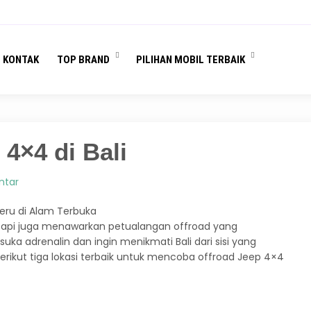
You are here :
Beranda
/
Sewa Mobil Bali
/
3 lokasi offroad jeep 4×4 di Bali
KONTAK
TOP BRAND
PILIHAN MOBIL TERBAIK
 4×4 di Bali
ntar
Seru di Alam Terbuka
tetapi juga menawarkan petualangan offroad yang
a adrenalin dan ingin menikmati Bali dari sisi yang
. Berikut tiga lokasi terbaik untuk mencoba offroad Jeep 4×4