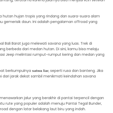
antang, terutama karena jalurnya bisa menjadi licin setelah
a hutan hujan tropis yang rindang dan suara-suara alam
u gemerisik daun. Ini adalah pengalaman offroad yang
al Bali Barat juga melewati savana yang luas. Trek di
 berbeda dari medan hutan. Di sini, kamu bisa melaju
sasi Jeep melintasi rumput-rumput kering dan medan yang
mpat berkumpulnya
, seperti rusa dan banteng. Jika
satwa liar
i dari jarak dekat sambil menikmati keindahan savana
 menawarkan jalur yang berakhir di pantai terpencil dengan
u rute yang populer adalah menuju Pantai Tegal Bunder,
ad dengan latar belakang laut biru yang indah.