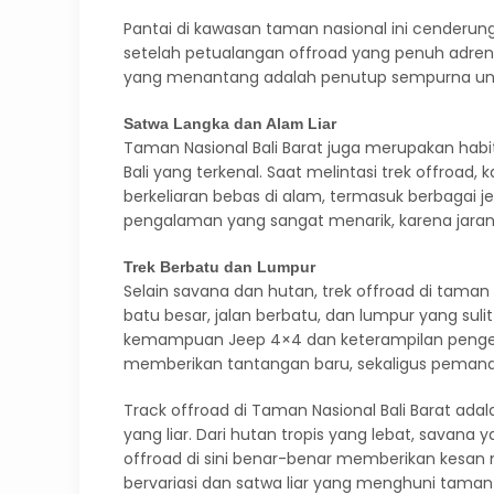
Pantai di kawasan taman nasional ini cenderun
setelah petualangan offroad yang penuh adrenal
yang menantang adalah penutup sempurna unt
Satwa Langka dan Alam Liar
Taman Nasional Bali Barat juga merupakan habita
Bali yang terkenal. Saat melintasi trek offroad
berkeliaran bebas di alam, termasuk berbagai je
pengalaman yang sangat menarik, karena jarang 
Trek Berbatu dan Lumpur
Selain savana dan hutan, trek offroad di taman
batu besar, jalan berbatu, dan lumpur yang suli
kemampuan Jeep 4×4 dan keterampilan pengemudi
memberikan tantangan baru, sekaligus pemand
Track offroad di Taman Nasional Bali Barat ad
yang liar. Dari hutan tropis yang lebat, savana
offroad di sini benar-benar memberikan kesan
bervariasi dan satwa liar yang menghuni taman