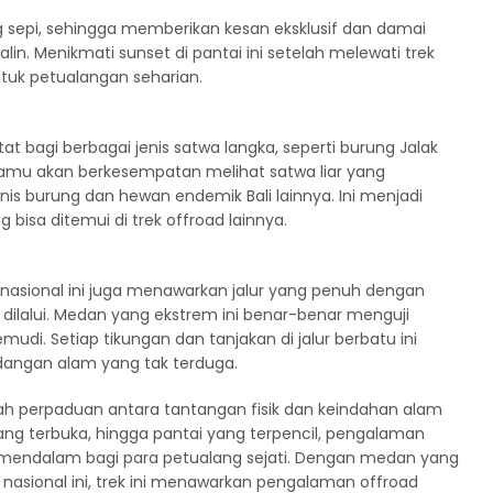
g sepi, sehingga memberikan kesan eksklusif dan damai
in. Menikmati sunset di pantai ini setelah melewati trek
uk petualangan seharian.
t bagi berbagai jenis satwa langka, seperti burung Jalak
, kamu akan berkesempatan melihat satwa liar yang
nis burung dan hewan endemik Bali lainnya. Ini menjadi
bisa ditemui di trek offroad lainnya.
 nasional ini juga menawarkan jalur yang penuh dengan
t dilalui. Medan yang ekstrem ini benar-benar menguji
. Setiap tikungan dan tanjakan di jalur berbatu ini
angan alam yang tak terduga.
alah perpaduan antara tantangan fisik dan keindahan alam
 yang terbuka, hingga pantai yang terpencil, pengalaman
 mendalam bagi para petualang sejati. Dengan medan yang
 nasional ini, trek ini menawarkan pengalaman offroad