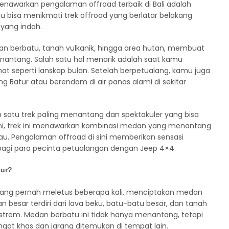
nawarkan pengalaman offroad terbaik di Bali adalah
mu bisa menikmati trek offroad yang berlatar belakang
yang indah.
alan berbatu, tanah vulkanik, hingga area hutan, membuat
ntang. Salah satu hal menarik adalah saat kamu
hat seperti lanskap bulan. Setelah berpetualang, kamu juga
g Batur atau berendam di air panas alami di sekitar
 satu trek paling menantang dan spektakuler yang bisa
mani, trek ini menawarkan kombinasi medan yang menantang
 Pengalaman offroad di sini memberikan sensasi
agi para pecinta petualangan dengan Jeep 4×4.
tur?
yang pernah meletus beberapa kali, menciptakan medan
ian besar terdiri dari lava beku, batu-batu besar, dan tanah
rem. Medan berbatu ini tidak hanya menantang, tetapi
t khas dan jarang ditemukan di tempat lain.