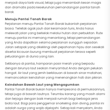
menjadi daya tarik visual, tetapi juga menambah kesan magis
dan dramatis pada keseluruhan pemandangan pantai tanah
barak.
Menuju Pantai Tanah Barak
Perjalanan menuju Pantai Tanah Barak bukanlah perjalanan
biasa. Terletak agak jauh dari keramaian turis, Anda harus
melewati jalan yang berkelok melalui hutan dan perbukitan. Rute
menuju pantai ini memang menantang, tetapi pemandangan
yang Anda dapatkan selama perjalanan sungguh sepadan.
Jalan setapak yang dikelilingi oleh pepohonan hijau dan sesekali
disertai kicauan burung membuat perjalanan terasa seperti
petualangan di dunia yang lain.
Setibanya di pantai, hamparan pasir merah yang berpadu
dengan birunya laut seakan menyambut Anda dengan pelukan
hangat. Air laut yang jernih berkilauan di bawah sinar matahari,
memancarkan keindahan yang menenangkan hati dan pikiran.
Keindahan Bawah Laut yang Mengagumkan
Pantai Tanah Barak bukan hanya mempesona di permukaannya,
tetapi juga di bawah lautnya. Terumbu karang yang masih alami
dan terjaga dengan baik menjadi rumah bagi berbagai jenis
biota laut. Bagi para penggemar snorkeling dan diving, pantai ini
adalah surga yang wajib dijelajahi. Setiap kali menyelam, Anda