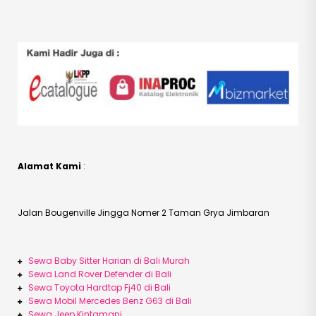
Alamat Kami
:
Jalan Bougenville Jingga Nomer 2 Taman Grya Jimbaran
Sewa Baby Sitter Harian di Bali Murah
Sewa Land Rover Defender di Bali
Sewa Toyota Hardtop Fj40 di Bali
Sewa Mobil Mercedes Benz G63 di Bali
Sewa Jeep Kintamani