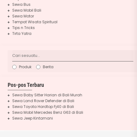
Sewa Bus
Sewa Mobil Bali
Sewa Motor
Tempat Wisata Spiritual
Tips n Tricks
Tirta Yatra
Produk
Berita
Pos-pos Terbaru
Sewa Baby Sitter Harian di Bali Murah
Sewa Land Rover Defender di Bali
Sewa Toyota Hardtop Fj40 di Bali
Sewa Mobil Mercedes Benz G63 di Bali
Sewa Jeep Kintamani