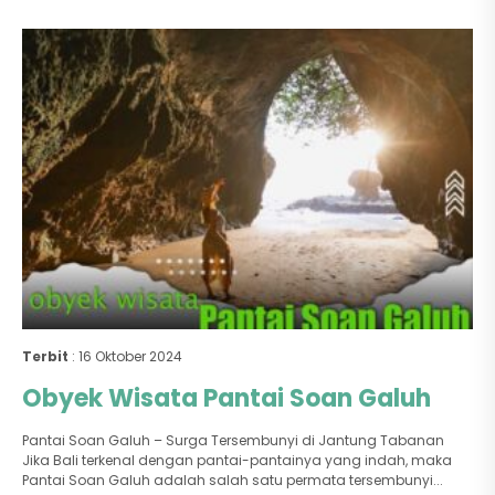
Terbit
: 16 Oktober 2024
Obyek Wisata Pantai Soan Galuh
Pantai Soan Galuh – Surga Tersembunyi di Jantung Tabanan
Jika Bali terkenal dengan pantai-pantainya yang indah, maka
Pantai Soan Galuh adalah salah satu permata tersembunyi...