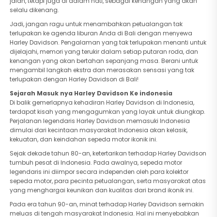
jalan, tetapi juga di dalam hati, sebagai kenangan yang akan
selalu dikenang.
Jadi, jangan ragu untuk menambahkan petualangan tak
terlupakan ke agenda liburan Anda di Bali dengan menyewa
Harley Davidson. Pengalaman yang tak terlupakan menanti untuk
dijelajahi, memori yang terukir dalam setiap putaran roda, dan
kenangan yang akan bertahan sepanjang masa. Berani untuk
mengambil langkah ekstra dan merasakan sensasi yang tak
terlupakan dengan Harley Davidson di Bali!
Sejarah Masuk nya Harley Davidson Ke indonesia
Di balik gemerlapnya kehadiran Harley Davidson di Indonesia,
terdapat kisah yang mengagumkan yang layak untuk diungkap.
Perjalanan legendaris Harley Davidson memasuki Indonesia
dimulai dari kecintaan masyarakat Indonesia akan kelasik,
kekuatan, dan keindahan sepeda motor ikonik ini.
Sejak dekade tahun 80-an, ketertarikan terhadap Harley Davidson
tumbuh pesat di Indonesia. Pada awalnya, sepeda motor
legendaris ini diimpor secara independen oleh para kolektor
sepeda motor, para pecinta petualangan, serta masyarakat atas
yang menghargai keunikan dan kualitas dari brand ikonik ini.
Pada era tahun 90-an, minat terhadap Harley Davidson semakin
meluas di tengah masyarakat Indonesia. Hal ini menyebabkan