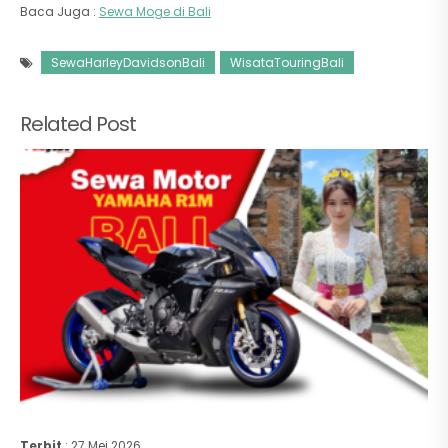
Baca Juga :
Sewa Moge di Bali
SewaHarleyDavidsonBali
WisataTouringBali
Related Post
Terbit
: 27 Mei 2026