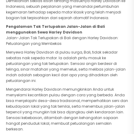
Demikianlah sekilas kisah tentang masuknya Harley Davidson ke
Indonesia, sebuah perjalanan yang menandai pertumbuhan
kegemaran terhadap sepeda motor klasik yang telah menjadi
bagian tak terpisahkan dari sejarah otomotif Indonesia.
Pengalaman Tak Terlupakan Jalan-Jalan di Bali
menggunakan Sewa Harley Davidson
Jalan-Jalan Tak Terlupakan di Bali dengan Harley Davidson:
Petualangan yang Membekas
Menyewa Harley Davidson di pulau surga, Bali, tidak sekadar
sebatas naik sepeda motor. Ia adalah pintu masuk ke
petualangan yang tak terlupakan. Sensasi angin berdesir di
telinga, sinar matahari yang memeluk, serta melibas jalan-jalan
indah adalah sebagian kecil dari apa yang dihadirkan oleh
petualangan ini.
Mengendarai Harley Davidson memungkinkan Anda untuk
menyelami kecantikan pulau dengan cara yang berbeda. Anda
bisa menjelajahi desa-desa tradisional, memperhatikan seni dan
kebudayaan lokal yang tak ternilai, serta menembus jalan-jalan
terpencil yang mungkin tak bisa dijangkau oleh kendaraan lain.
Sensasi kebebasan, ditambah dengan kehangatan sapaan
hangat penduduk lokal, membuat petualangan semakin
berkesan.