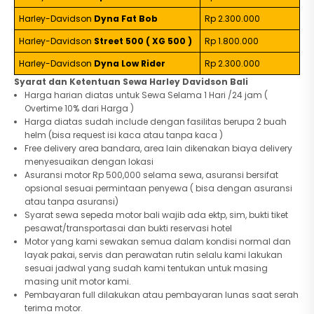
Harley-Davidson
Dyna Fat Bob
Rp 2.300.000
Harley-Davidson
Street 500 ( XG 500 )
Rp 1.800.000
Harley-Davidson
Dyna Low Rider
Rp 2.300.000
Syarat dan Ketentuan Sewa Harley Davidson Bali
Harga harian diatas untuk Sewa Selama 1 Hari /24 jam (
Overtime 10% dari Harga )
Harga diatas sudah include dengan fasilitas berupa 2 buah
helm (bisa request isi kaca atau tanpa kaca )
Free delivery area bandara, area lain dikenakan biaya delivery
menyesuaikan dengan lokasi
Asuransi motor Rp 500,000 selama sewa, asuransi bersifat
opsional sesuai permintaan penyewa ( bisa dengan asuransi
atau tanpa asuransi)
Syarat sewa sepeda motor bali wajib ada ektp, sim, bukti tiket
pesawat/transportasai dan bukti reservasi hotel
Motor yang kami sewakan semua dalam kondisi normal dan
layak pakai, servis dan perawatan rutin selalu kami lakukan
sesuai jadwal yang sudah kami tentukan untuk masing
masing unit motor kami.
Pembayaran full dilakukan atau pembayaran lunas saat serah
terima motor.