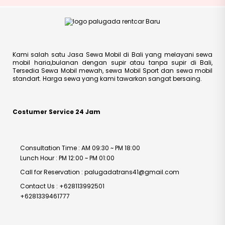
Kami salah satu Jasa Sewa Mobil di Bali yang melayani sewa
mobil haria,bulanan dengan supir atau tanpa supir di Bali,
Tersedia Sewa Mobil mewah, sewa Mobil Sport dan sewa mobil
standart. Harga sewa yang kami tawarkan sangat bersaing.
Costumer Service 24 Jam
Consultation Time : AM 09:30 ~ PM 18:00
Lunch Hour : PM 12:00 ~ PM 01:00
Call for Reservation : palugadatrans41@gmail.com
Contact Us : +628113992501
+6281339461777