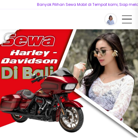
Banyak Pilihan Sewa Mobil di Tempat kami, Siap melayani
You are here :
Beranda
/
Sewa Motor
/
Sewa Harley Davidson Bali