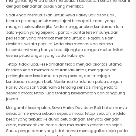
mengundang Anda untuk merasakan kecepatan serta membumi
dengan keindahan pulau yang memikat.
Saat Anda memutuskan untuk Sewa Harley Davidson Bali ,
terbuka peluang untuk menjelajahi berbagai tempat yang
mungkin terlewatkan jika Anda menggunakan kendaraan lain.
Jalan-jalan yang terpencil, pantai-pantai tersembunyi, dan
pedesaan yang memikat menanti untuk dijelajahi. Selain
destinasi wisata populer, Anda bisa menemukan pesona
tersembunyi yang hanya bisa dijangkau dengan motor. Inilah
esensi petualangan yang tiada habisnya.
Tetapi, tidak lupa, keselamatan tetap menjadi prioritas utama.
Pastikan Anda mematuhi aturan lalu lintas, menggunakan
perlengkapan keselamatan yang sesuai, dan menjaga
kendaraan dengan baik. Menikmati keindahan pulau dengan
Harley Davidson tidak hanya tentang sensasi mengendarai
sepeda motor, tetapi juga tentang keselamatan dan tanggung
jawab.
Mengambil kesimpulan, Sewa Harley Davidson Bali bukan hanya
sekadar menyewa sebuah sepeda motor, tetapi sebuah jendela
besar yang terbuka ke dunia petualangan. Menyatu dengan
alam, memecahkan batas, dan merasakan kebebasan sejati.
Suatu pengalaman yang tidak hanya meninggalkan jejak pada