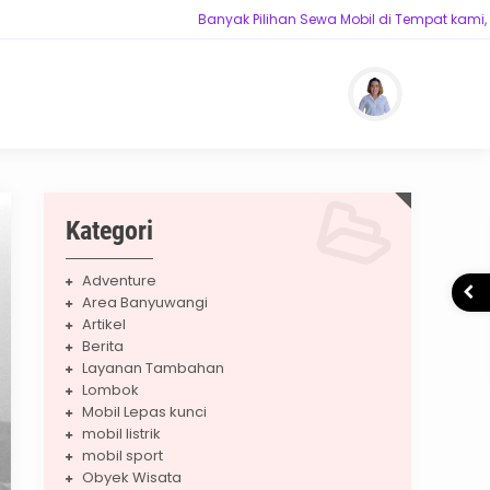
Banyak Pilihan Sewa Mobil di Tempat kami, Siap me
Berkualitas
Kategori
Adventure
Area Banyuwangi
Artikel
Berita
Layanan Tambahan
Lombok
Mobil Lepas kunci
mobil listrik
mobil sport
Obyek Wisata