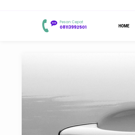
You are he
Pesan Cepat
HOME
08113992501