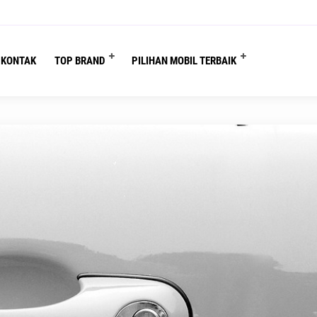
re :
Beranda
/
Tips n Tricks
/
Ciri Tempat Sewa Mobil dan Supir yang Baik dan 
KONTAK
TOP BRAND
PILIHAN MOBIL TERBAIK