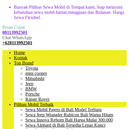
Banyak Pilihan Sewa Mobil di Tempat kami, Siap melayani
kebutuhan sewa mobil harian,mingguan dan Bulanan. Harga
Sewa Flexibel.
Pesan Cepat
08113992501
Chat WhatsApp
+628113992501
Home
Kontak
Top Brand
Toyota
mini cooper
Mitsubishi
Jeep
BMW
Porsche
Range Rover
Pilihan Mobil Terbaik
Sewa Mobil Pajero di Bali Model Terbaru
Sewa Jeep Wrangler Rubicon Bali Warna Hitam
Sewa Innova Reborn Bali Harga Mulai 300.000
Sewa Alphard di Bali Tersedia Lepas Kunci