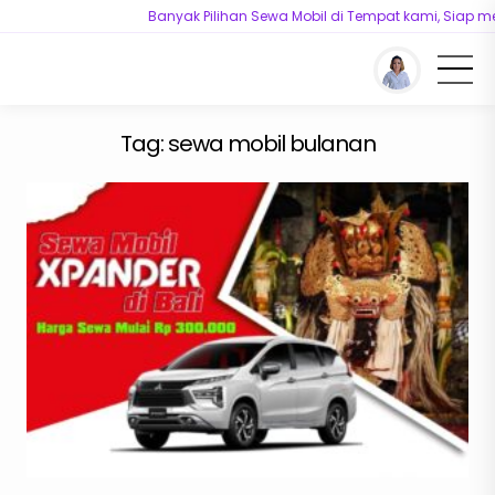
Banyak Pilihan Sewa Mobil di Tempat kami, Siap mel
You are here :
Beranda
/
Tag "sewa mobil bulanan"
/ Hal : 3
Tag:
sewa mobil bulanan