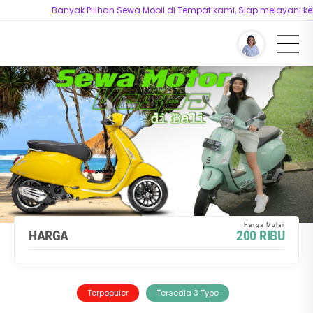
Banyak Pilihan Sewa Mobil di Tempat kami, Siap melayani kebu
You are here :
Beranda
/
Model
/
Sewa Vespa Sprint di Bali
HARGA
200 RIBU
Terpopuler
Tersedia 3 Type