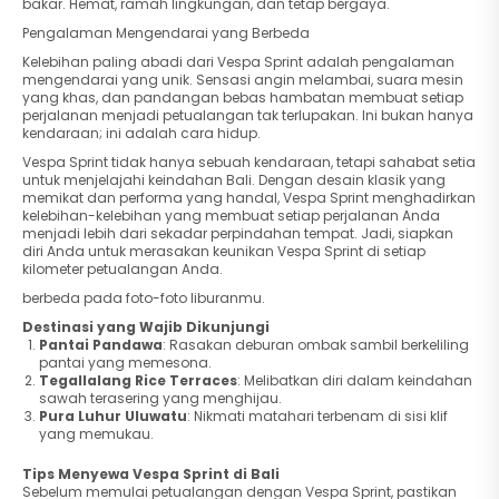
bakar. Hemat, ramah lingkungan, dan tetap bergaya.
Pengalaman Mengendarai yang Berbeda
Kelebihan paling abadi dari Vespa Sprint adalah pengalaman
mengendarai yang unik. Sensasi angin melambai, suara mesin
yang khas, dan pandangan bebas hambatan membuat setiap
perjalanan menjadi petualangan tak terlupakan. Ini bukan hanya
kendaraan; ini adalah cara hidup.
Vespa Sprint tidak hanya sebuah kendaraan, tetapi sahabat setia
untuk menjelajahi keindahan Bali. Dengan desain klasik yang
memikat dan performa yang handal, Vespa Sprint menghadirkan
kelebihan-kelebihan yang membuat setiap perjalanan Anda
menjadi lebih dari sekadar perpindahan tempat. Jadi, siapkan
diri Anda untuk merasakan keunikan Vespa Sprint di setiap
kilometer petualangan Anda.
berbeda pada foto-foto liburanmu.
Destinasi yang Wajib Dikunjungi
Pantai Pandawa
: Rasakan deburan ombak sambil berkeliling
pantai yang memesona.
Tegallalang Rice Terraces
: Melibatkan diri dalam keindahan
sawah terasering yang menghijau.
Pura Luhur Uluwatu
: Nikmati matahari terbenam di sisi klif
yang memukau.
Tips Menyewa Vespa Sprint di Bali
Sebelum memulai petualangan dengan Vespa Sprint, pastikan