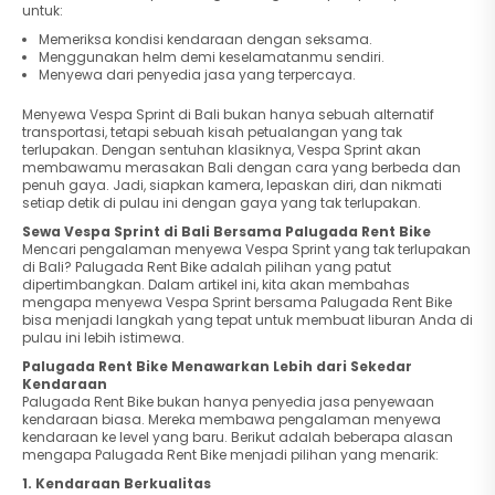
untuk:
Memeriksa kondisi kendaraan dengan seksama.
Menggunakan helm demi keselamatanmu sendiri.
Menyewa dari penyedia jasa yang terpercaya.
Menyewa Vespa Sprint di Bali bukan hanya sebuah alternatif
transportasi, tetapi sebuah kisah petualangan yang tak
terlupakan. Dengan sentuhan klasiknya, Vespa Sprint akan
membawamu merasakan Bali dengan cara yang berbeda dan
penuh gaya. Jadi, siapkan kamera, lepaskan diri, dan nikmati
setiap detik di pulau ini dengan gaya yang tak terlupakan.
Sewa Vespa Sprint di Bali Bersama Palugada Rent Bike
Mencari pengalaman menyewa Vespa Sprint yang tak terlupakan
di Bali? Palugada Rent Bike adalah pilihan yang patut
dipertimbangkan. Dalam artikel ini, kita akan membahas
mengapa menyewa Vespa Sprint bersama Palugada Rent Bike
bisa menjadi langkah yang tepat untuk membuat liburan Anda di
pulau ini lebih istimewa.
Palugada Rent Bike Menawarkan Lebih dari Sekedar
Kendaraan
Palugada Rent Bike bukan hanya penyedia jasa penyewaan
kendaraan biasa. Mereka membawa pengalaman menyewa
kendaraan ke level yang baru. Berikut adalah beberapa alasan
mengapa Palugada Rent Bike menjadi pilihan yang menarik:
1. Kendaraan Berkualitas