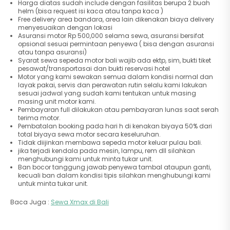
Harga diatas sudah include dengan fasilitas berupa 2 buah
helm (bisa request isi kaca atau tanpa kaca )
Free delivery area bandara, area lain dikenakan biaya delivery
menyesuaikan dengan lokasi
Asuransi motor Rp 500,000 selama sewa, asuransi bersifat
opsional sesuai permintaan penyewa ( bisa dengan asuransi
atau tanpa asuransi)
Syarat sewa sepeda motor bali wajib ada ektp, sim, bukti tiket
pesawat/transportasai dan bukti reservasi hotel
Motor yang kami sewakan semua dalam kondisi normal dan
layak pakai, servis dan perawatan rutin selalu kami lakukan
sesuai jadwal yang sudah kami tentukan untuk masing
masing unit motor kami.
Pembayaran full dilakukan atau pembayaran lunas saat serah
terima motor.
Pembatalan booking pada hari h di kenakan biyaya 50% dari
total biyaya sewa motor secara keseluruhan.
Tidak diijinkan membawa sepeda motor keluar pulau bali.
jika terjadi kendala pada mesin, lampu, rem dll silahkan
menghubungi kami untuk minta tukar unit.
Ban bocor tanggung jawab penyewa tambal ataupun ganti,
kecuali ban dalam kondisi tipis silahkan menghubungi kami
untuk minta tukar unit.
Baca Juga :
Sewa Xmax di Bali