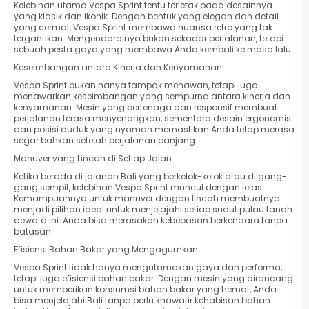
Kelebihan utama Vespa Sprint tentu terletak pada desainnya
yang klasik dan ikonik. Dengan bentuk yang elegan dan detail
yang cermat, Vespa Sprint membawa nuansa retro yang tak
tergantikan. Mengendarainya bukan sekadar perjalanan, tetapi
sebuah pesta gaya yang membawa Anda kembali ke masa lalu.
Keseimbangan antara Kinerja dan Kenyamanan
Vespa Sprint bukan hanya tampak menawan, tetapi juga
menawarkan keseimbangan yang sempurna antara kinerja dan
kenyamanan. Mesin yang bertenaga dan responsif membuat
perjalanan terasa menyenangkan, sementara desain ergonomis
dan posisi duduk yang nyaman memastikan Anda tetap merasa
segar bahkan setelah perjalanan panjang.
Manuver yang Lincah di Setiap Jalan
Ketika berada di jalanan Bali yang berkelok-kelok atau di gang-
gang sempit, kelebihan Vespa Sprint muncul dengan jelas.
Kemampuannya untuk manuver dengan lincah membuatnya
menjadi pilihan ideal untuk menjelajahi setiap sudut pulau tanah
dewata ini. Anda bisa merasakan kebebasan berkendara tanpa
batasan.
Efisiensi Bahan Bakar yang Mengagumkan
Vespa Sprint tidak hanya mengutamakan gaya dan performa,
tetapi juga efisiensi bahan bakar. Dengan mesin yang dirancang
untuk memberikan konsumsi bahan bakar yang hemat, Anda
bisa menjelajahi Bali tanpa perlu khawatir kehabisan bahan