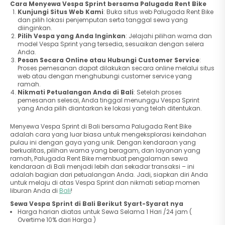
Cara Menyewa Vespa Sprint bersama Palugada Rent Bike
Kunjungi Situs Web Kami
: Buka situs web Palugada Rent Bike
dan pilih lokasi penjemputan serta tanggal sewa yang
diinginkan.
Pilih Vespa yang Anda Inginkan
: Jelajahi pilihan warna dan
model Vespa Sprint yang tersedia, sesuaikan dengan selera
Anda.
Pesan Secara Online atau Hubungi Customer Service
:
Proses pemesanan dapat dilakukan secara online melalui situs
web atau dengan menghubungi customer service yang
ramah.
Nikmati Petualangan Anda di Bali
: Setelah proses
pemesanan selesai, Anda tinggal menunggu Vespa Sprint
yang Anda pilih diantarkan ke lokasi yang telah ditentukan.
Menyewa Vespa Sprint di Bali bersama Palugada Rent Bike
adalah cara yang luar biasa untuk mengeksplorasi keindahan
pulau ini dengan gaya yang unik. Dengan kendaraan yang
berkualitas, pilihan warna yang beragam, dan layanan yang
ramah, Palugada Rent Bike membuat pengalaman sewa
kendaraan di Bali menjadi lebih dari sekadar transaksi – ini
adalah bagian dari petualangan Anda. Jadi, siapkan diri Anda
untuk melaju di atas Vespa Sprint dan nikmati setiap momen
liburan Anda di
Bali
!
Sewa Vespa Sprint di Bali Berikut Syart-Syarat nya
Harga harian diatas untuk Sewa Selama 1 Hari /24 jam (
Overtime 10% dari Harga )