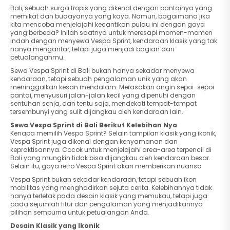
Bali, sebuah surga tropis yang dikenal dengan pantainya yang
memikat dan budayanya yang kaya. Namun, bagaimana jika
kita mencoba menjelajahi kecantikan pulau ini dengan gaya
yang berbeda? Inilah saatnya untuk meresapi momen-momen
indah dengan menyewa Vespa Sprint, kendaraan klasik yang tak
hanya mengantar, tetapi juga menjadi bagian dari
petualanganmu.
Sewa Vespa Sprint di Bali bukan hanya sekadar menyewa
kendaraan, tetapi sebuah pengalaman unik yang akan
meninggalkan kesan mendalam. Merasakan angin sepoi-sepoi
pantai, menyusuri jalan-jalan kecil yang dipenuhi dengan
sentuhan senja, dan tentu saja, mendekati tempat-tempat
tersembunyi yang sulit dijangkau oleh kendaraan lain.
Sewa Vespa Sprint di Bali Berikut Kelebihan Nya
Kenapa memilih Vespa Sprint? Selain tampilan klasik yang ikonik,
Vespa Sprint juga dikenal dengan kenyamanan dan
kepraktisannya. Cocok untuk menjelajahi area-area terpencil di
Bali yang mungkin tidak bisa dijangkau oleh kendaraan besar.
Selain itu, gaya retro Vespa Sprint akan memberikan nuansa
Vespa Sprint bukan sekadar kendaraan, tetapi sebuah ikon
mobilitas yang menghadirkan sejuta cerita. Kelebihannya tidak
hanya terletak pada desain klasik yang memukau, tetapi juga
pada sejumlah fitur dan pengalaman yang menjadikannya
pilihan sempurna untuk petualangan Anda.
Desain Klasik yang Ikonik