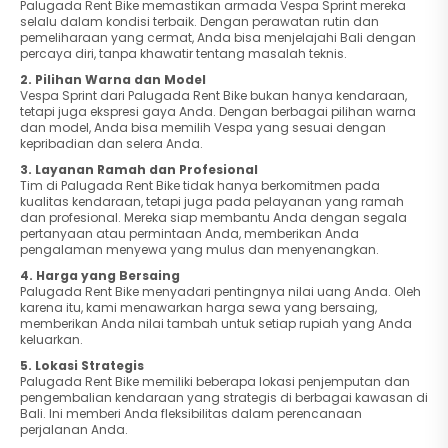
Palugada Rent Bike memastikan armada Vespa Sprint mereka
selalu dalam kondisi terbaik. Dengan perawatan rutin dan
pemeliharaan yang cermat, Anda bisa menjelajahi Bali dengan
percaya diri, tanpa khawatir tentang masalah teknis.
2. Pilihan Warna dan Model
Vespa Sprint dari Palugada Rent Bike bukan hanya kendaraan,
tetapi juga ekspresi gaya Anda. Dengan berbagai pilihan warna
dan model, Anda bisa memilih Vespa yang sesuai dengan
kepribadian dan selera Anda.
3. Layanan Ramah dan Profesional
Tim di Palugada Rent Bike tidak hanya berkomitmen pada
kualitas kendaraan, tetapi juga pada pelayanan yang ramah
dan profesional. Mereka siap membantu Anda dengan segala
pertanyaan atau permintaan Anda, memberikan Anda
pengalaman menyewa yang mulus dan menyenangkan.
4. Harga yang Bersaing
Palugada Rent Bike menyadari pentingnya nilai uang Anda. Oleh
karena itu, kami menawarkan harga sewa yang bersaing,
memberikan Anda nilai tambah untuk setiap rupiah yang Anda
keluarkan.
5. Lokasi Strategis
Palugada Rent Bike memiliki beberapa lokasi penjemputan dan
pengembalian kendaraan yang strategis di berbagai kawasan di
Bali. Ini memberi Anda fleksibilitas dalam perencanaan
perjalanan Anda.