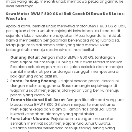
mitos yang hidup, menanti untuk membawa petualanganmu ke
level berikutnya.
Sewa Motor BWM F 800 GS di Bali Cocok Di Bawa Ke 5 Lokasi
Wisata Ini
Apabila kamu berniat untuk menyewa motor BMW F 800 GS di Bali,
persiapkan dirimu untuk menjelajahi keindahan tak terbatas di
sejumlah lokasi wisata menakjubkan. Motor legendaris ini tidak
hanya memberikan pengalaman berkendara yang luar biasa,
tetapi juga menjadi teman setia yang siap menaklukkan
berbagai rute menuju destinasi-destinasi berikut:
Gunung Batur
: Dengan motor BMW F 800 GS, tantangan
menjelajahi jalur menuju Gunung Batur akan terasa memikat.
Rasakan petualangan melintasi jalan berkelok dan menanjak
sambil menikmati pemandangan sungguh mempesona di
kaki gunung yang aktif ini.
Pantai Padang Padang
: Jelajahi pesona pantai eksotis ini
dengan motor tangguhmu. Rasakan angin sepoi-sepoi di
wajahmu saat menjelajahi jalan-jalan yang berliku menuju
pantai yang indah ini.
Taman Nasional Bali Barat
: Dengan fitur off-road yang luar
biasa, motor BMW F 800 GS akan menjadi teman setiamu
menjelajahi keajaiban alam di Taman Nasional Bali Barat.
Nikmati keindahan alamnya yang spektakuler.
Pura Luhur Uluwatu
: Perjalananmu dengan motor akan
semakin memikat saat menjelajahi Pura Luhur Uluwatu.
Rasakan sensasi berkendara menuju tebing-tebing yang