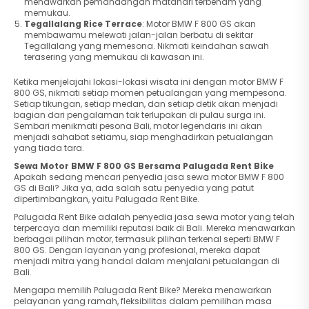
menawarkan pemandangan matahari terbenam yang
memukau.
Tegallalang Rice Terrace
: Motor BMW F 800 GS akan
membawamu melewati jalan-jalan berbatu di sekitar
Tegallalang yang memesona. Nikmati keindahan sawah
terasering yang memukau di kawasan ini.
Ketika menjelajahi lokasi-lokasi wisata ini dengan motor BMW F
800 GS, nikmati setiap momen petualangan yang mempesona.
Setiap tikungan, setiap medan, dan setiap detik akan menjadi
bagian dari pengalaman tak terlupakan di pulau surga ini.
Sembari menikmati pesona Bali, motor legendaris ini akan
menjadi sahabat setiamu, siap menghadirkan petualangan
yang tiada tara.
Sewa Motor BMW F 800 GS Bersama Palugada Rent Bike
Apakah sedang mencari penyedia jasa sewa motor BMW F 800
GS di Bali? Jika ya, ada salah satu penyedia yang patut
dipertimbangkan, yaitu Palugada Rent Bike.
Palugada Rent Bike adalah penyedia jasa sewa motor yang telah
terpercaya dan memiliki reputasi baik di Bali. Mereka menawarkan
berbagai pilihan motor, termasuk pilihan terkenal seperti BMW F
800 GS. Dengan layanan yang profesional, mereka dapat
menjadi mitra yang handal dalam menjalani petualangan di
Bali.
Mengapa memilih Palugada Rent Bike? Mereka menawarkan
pelayanan yang ramah, fleksibilitas dalam pemilihan masa