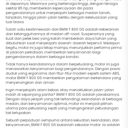
di depannya. Mesinnya yang bertenaga tinggi, dengan tenaga
sekitar 85 hp, memberikan kepercayaan diri pada
pengendaranya untuk menjelajahi berbagai medan tanah,
tanjakan, hingga jalan-jalan berliku dengan keleluasaan yang
luar biasa.
Salah satu keistimewaan dari BMW F 800 GS adalah keberanian
dan ketangguhannya di medan off-road. Suspensinya yang
kuat dan pelek besi yang kokoh memberikan daya tahan yang
dibutuhkan saat menjelajahi daerah-daerah terpencil. Meskipun
begitu, motor ini juga tetap mampu menunjukkan performa prima
di jalanan perkotaan, memberikan kenyamanan bagi
pengendaranya dalam berbagai kondisi.
Tidak hanya keandalannya dalam berpetualang, motor ini juga
menawarkan kenyamanan bagi pengendaranya. Dengan posisi
duduk yang ergonomis dan fitur-fitur modern seperti sistem ABS,
motor BMW F 800 GS memberikan pengalaman berkendara yang
menyenangkan dan aman.
Ingin menjelajahi alam bebas atau menaklukkan jalan-jalan
indah di sepanjang pantai? BMW F 800 GS adalah jawabannya.
Dengan daya jelajah yang tak tertandingi, keandalan di berbagai
medan, dan kenyamanan optimal, motor ini menjadi pilihan
utama para petualang sejati yang menginginkan petualangan
tak terlupakan.
Sebuah perpaduan sempurna antara kekuatan, keandalan, dan
kenyamanan, BMW F 800 GS bukanlah sekadar motor. Ia adalah