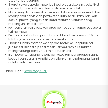
atau tanpa asuransi)
Syarat sewa sepeda motor bali wajib ada ektp, sim, bukti tiket
pesawat/transportasai dan bukti reservasi hotel
Motor yang kami sewakan semua dalam kondisi normal dan
layak pakai, servis dan perawatan rutin selalu kami lakukan
sesuai jadwal yang sudah kami tentukan untuk masing
masing unit motor kami.
Pembayaran full dilakukan atau pembayaran lunas saat serah
terima motor.
Pembatalan booking pada hari h di kenakan biyaya 50% dari
total biyaya sewa motor secara keseluruhan.
Tidak diijinkan membawa sepeda motor keluar pulau bali.
jika terjadi kendala pada mesin, lampu, rem dll silahkan
menghubungi kami untuk minta tukar unit.
Ban bocor tanggung jawab penyewa tambal ataupun ganti,
kecuali ban dalam kondisi tipis silahkan menghubungi kami
untuk minta tukar unit.
Baca Juga :
Sewa Moge Bali