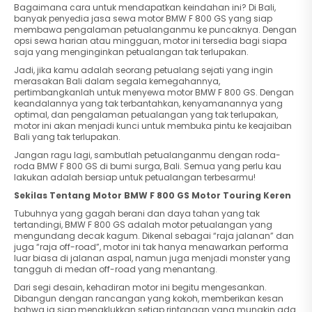
Bagaimana cara untuk mendapatkan keindahan ini? Di Bali,
banyak penyedia jasa sewa motor BMW F 800 GS yang siap
membawa pengalaman petualanganmu ke puncaknya. Dengan
opsi sewa harian atau mingguan, motor ini tersedia bagi siapa
saja yang menginginkan petualangan tak terlupakan.
Jadi, jika kamu adalah seorang petualang sejati yang ingin
merasakan Bali dalam segala kemegahannya,
pertimbangkanlah untuk menyewa motor BMW F 800 GS. Dengan
keandalannya yang tak terbantahkan, kenyamanannya yang
optimal, dan pengalaman petualangan yang tak terlupakan,
motor ini akan menjadi kunci untuk membuka pintu ke keajaiban
Bali yang tak terlupakan.
Jangan ragu lagi, sambutlah petualanganmu dengan roda-
roda BMW F 800 GS di bumi surga, Bali. Semua yang perlu kau
lakukan adalah bersiap untuk petualangan terbesarmu!
Sekilas Tentang Motor BMW F 800 GS Motor Touring Keren
Tubuhnya yang gagah berani dan daya tahan yang tak
tertandingi, BMW F 800 GS adalah motor petualangan yang
mengundang decak kagum. Dikenal sebagai “raja jalanan” dan
juga “raja off-road”, motor ini tak hanya menawarkan performa
luar biasa di jalanan aspal, namun juga menjadi monster yang
tangguh di medan off-road yang menantang.
Dari segi desain, kehadiran motor ini begitu mengesankan.
Dibangun dengan rancangan yang kokoh, memberikan kesan
bahwa ia siap menaklukkan setiap rintangan yang mungkin ada