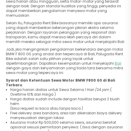
sewa harian atau mingguan, serta motor-motor yang terawat
dengan baik. Dengan standar kualitas yang tinggi, penyedia ini
dapat memberikan pengalaman menyewa motor yang
memuaskan.
Selain itu, Palugada Rent Bike biasanya memiliki opsi asuransi
yang dapat memberikan ketenangan pikiran ekstra selama
perjalanan. Dengan layanan pelanggan yang responsif dan
transparan, kamu dapat merasa lebih percaya diri dalam
memilih mereka sebagai mitra sewa motor untuk menjelajahi Bali.
Jadi, jika menginginkan pengalaman berkendara dengan motor
BMW F 800 GS yang andal dan terpercaya di Bali, Palugada Rent
Bike adalah salah satu pilihan yang layak untuk
dipertimbangkan. Dapatkan kesempatan untuk menjelajahi
Bali
dengan gaya dan kenyamanan yang tiada tara bersama mitra
sewa motor yang terpercaya ini.
Syarat dan Ketentuan Sewa Motor BMW F800 GS di Bali
Terbaru
Harga harian diatas untuk Sewa Selama 1 Hari /24 jam (
Overtime 10% dari Harga )
Harga diatas sudah include dengan fasilitas berupa 2 buah
helm
(bisa request isi kaca atau tanpa kaca )
Free delivery area bandara, area lain dikenakan biaya delivery
menyesuaikan dengan lokasi
Asuransi motor Rp 500,000 selama sewa, asuransi bersifat
opsional sesuai permintaan penyewa ( bisa dengan asuransi