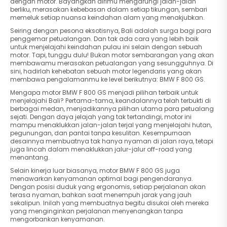
dengan motor. Bayangkan dirimu mengarungi jalan-jalan
berliku, merasakan kebebasan dalam setiap tikungan, sembari
memeluk setiap nuansa keindahan alam yang menakjubkan.
Seiring dengan pesona eksotisnya, Bali adalah surga bagi para
penggemar petualangan. Dan tak ada cara yang lebih baik
untuk menjelajahi keindahan pulau ini selain dengan sebuah
motor. Tapi, tunggu dulu! Bukan motor sembarangan yang akan
membawamu merasakan petualangan yang sesungguhnya. Di
sini, hadirlah kehebatan sebuah motor legendaris yang akan
membawa pengalamanmu ke level berikutnya: BMW F 800 GS.
Mengapa motor BMW F 800 GS menjadi pilihan terbaik untuk
menjelajahi Bali? Pertama-tama, keandalannya telah terbukti di
berbagai medan, menjadikannya pilihan utama para petualang
sejati. Dengan daya jelajah yang tak tertandingi, motor ini
mampu menaklukkan jalan-jalan terjal yang menjelajahi hutan,
pegunungan, dan pantai tanpa kesulitan. Kesempurnaan
desainnya membuatnya tak hanya nyaman di jalan raya, tetapi
juga lincah dalam menaklukkan jalur-jalur off-road yang
menantang.
Selain kinerja luar biasanya, motor BMW F 800 GS juga
menawarkan kenyamanan optimal bagi pengendaranya.
Dengan posisi duduk yang ergonomis, setiap perjalanan akan
terasa nyaman, bahkan saat menempuh jarak yang jauh
sekalipun. Inilah yang membuatnya begitu disukai oleh mereka
yang menginginkan perjalanan menyenangkan tanpa
mengorbankan kenyamanan.