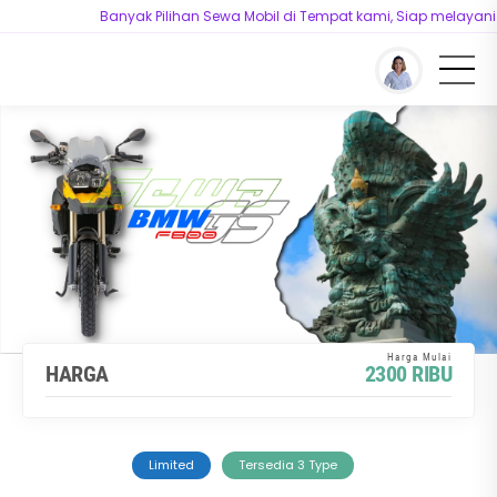
Banyak Pilihan Sewa Mobil di Tempat kami, Siap melayani k
You are here :
Beranda
/
Model
/
Sewa Motor BMW F 800 GS Bali
HARGA
2300 RIBU
Limited
Tersedia 3 Type